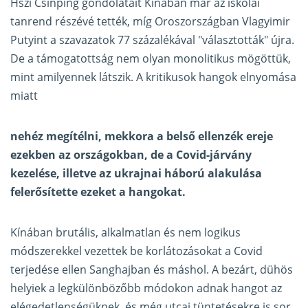
Hszi Csinping gondolatait Kínában már az iskolai
tanrend részévé tették, míg Oroszországban Vlagyimir
Putyint a szavazatok 77 százalékával "választották" újra.
De a támogatottság nem olyan monolitikus mögöttük,
mint amilyennek látszik. A kritikusok hangok elnyomása
miatt
nehéz megítélni, mekkora a belső ellenzék ereje
ezekben az országokban, de a Covid-járvány
kezelése, illetve az ukrajnai háború alakulása
felerősítette ezeket a hangokat.
Kínában brutális, alkalmatlan és nem logikus
módszerekkel vezettek be korlátozásokat a Covid
terjedése ellen Sanghajban és máshol. A bezárt, dühös
helyiek a legkülönbözőbb módokon adnak hangot az
elégedetlenségüknek, és még utcai tüntetésekre is sor