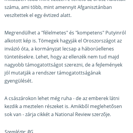
száma, ami több, mint amennyit Afganisztánban
veszítettek el egy évtized alatt.
Megrendülhet a "félelmetes" és "kompetens" Putyinról
alkotott kép is. Tömegek hagyják el Oroszországot az
invázió óta, a kormányzat lecsap a háborúellenes
tüntetésekre. Lehet, hogy az ellenzék nem tud majd
nagyobb támogatottságot szerezni, de a fejlemények
jól mutatják a rendszer támogatottságának
gyengülését.
A császárokon lehet még ruha - de az emberek látni
kezdik a meztelen részeket is. Amikből meglehetősen
sok van - zárja cikkét a National Review szerzője.
Szemlézte: RG