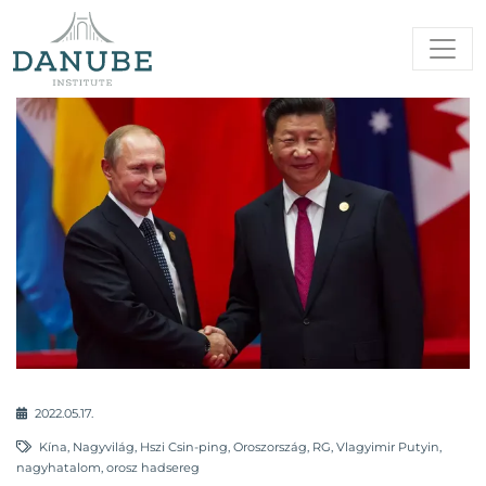
2022.05.17.
Kína
,
Nagyvilág
,
Hszi Csin-ping
,
Oroszország
,
RG
,
Vlagyimir Putyin
,
nagyhatalom
,
orosz hadsereg