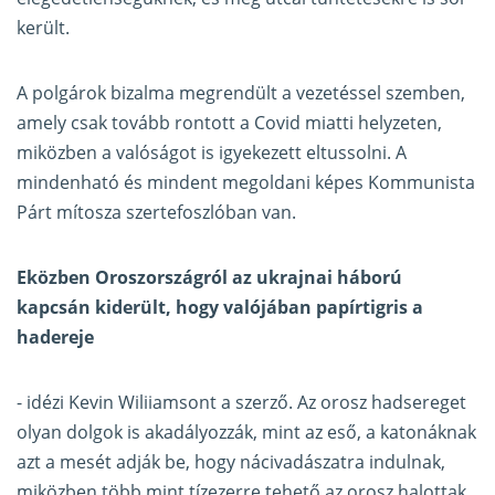
került.
A polgárok bizalma megrendült a vezetéssel szemben,
amely csak tovább rontott a Covid miatti helyzeten,
miközben a valóságot is igyekezett eltussolni. A
mindenható és mindent megoldani képes Kommunista
Párt mítosza szertefoszlóban van.
Eközben Oroszországról az ukrajnai háború
kapcsán kiderült, hogy valójában papírtigris a
hadereje
- idézi Kevin Wiliiamsont a szerző. Az orosz hadsereget
olyan dolgok is akadályozzák, mint az eső, a katonáknak
azt a mesét adják be, hogy nácivadászatra indulnak,
miközben több mint tízezerre tehető az orosz halottak