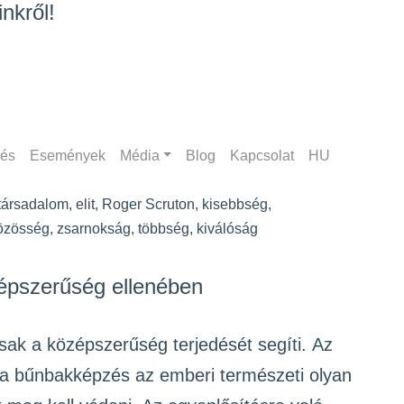
nkről!
zés
Események
Média
Blog
Kapcsolat
HU
társadalom
,
elit
,
Roger Scruton
,
kisebbség
,
özösség
,
zsarnokság
,
többség
,
kiválóság
épszerűség ellenében
sak a középszerűség terjedését segíti. Az
s a bűnbakképzés az emberi természeti olyan