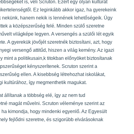
bségéket is, véli Scruton. Ezért egy olyan kultúrát
ikertelenségtől. Ez leginkább akkor igaz, ha gyerekeink
 nekünk, hanem nekik is lennének lehetőségeik. Úgy
ettek a középszerűség felé. Minden szülő szeretne
velt világképe legyen. A versengés a szülői lét egyik
e. A gyerekük jövőjét szeretnék biztosítani, azt, hogy
egi versengő attitűd, hiszen a világ kemény. Az igazi
 mint a politikusain,k titokban előnyöket biztosítanak
szerűséget kényszerítenek. Scruton szerint a
szerűség ellen. A kisebbség létrehozhat iskolákat,
i kultúrához, így megmenthetik magukat.
 állítanak a többség elé, így az nem tud
etné magát művelni. Scruton véleménye szerint az
s, ha kimondja, hogy mindenki egyenlő. Az Egyesült
ely fejlődni szeretne, és szigorúbb elvárásoknak