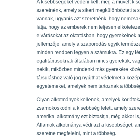
A kisebbségeket védeni kell, még a művelt kiseb
szeretnénk, amely a sikert megkülönbözteti a s
vannak, ugyanis azt szeretnénk, hogy nemcsak
látja, hogy az emberek nem teljesen elkötelez
elvárásokat az oktatásban, hogy gyerekeinek mű
jellemzője, amely a szaporodás egyik természet
minden rendben legyen a számukra. Ez egy lény
egalitáriusoknak általában nincs gyerekük, vagy
nekik, miközben mindenki más gyerekére közép
társuláshoz való jog nyújthat védelmet a közép
egyetemeket, amelyek nem tartoznak a többség
Olyan alkotmányok kellenek, amelyek korlátokat
zsarnokoskodni a kisebbség felett, amely szer
amerikai alkotmány ezt biztosítja, még akkor i
Államok alkotmánya védi azt a kisebbséget, am
szeretne megfelelni, mint a többség.