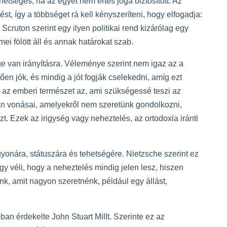
etséges, ha az egyet nem értés joga biztosított. Az
t, így a többséget rá kell kényszeríteni, hogy elfogadja:
cruton szerint egy ilyen politikai rend kizárólag egy
mei fölött áll és annak határokat szab.
e van irányításra. Véleménye szerint nem igaz az a
tően jók, és mindig a jót fogják cselekedni, amíg ezt
 az emberi természet az, ami szükségessé teszi az
an vonásai, amelyekről nem szeretünk gondolkozni,
. Ezek az irigység vagy neheztelés, az ortodoxia iránti
onára, státuszára és tehetségére. Nietzsche szerint ez
y véli, hogy a neheztelés mindig jelen lesz, hiszen
k, amit nagyon szeretnénk, például egy állást,
ban érdekelte John Stuart Millt. Szerinte ez az