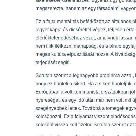
sikereseket kisemmizzék, ugyanis úgy gondoljá
megszerezte, hanem az egy társadalmi vagyon, 
Ez a fajta mentalitás beférkőzött az általános 
jegyet kapja és dicsérettel végez, teljesen érte
elértéktelenedéséhez vezet, amelynek lassan 
nem illik ítélkezni manapság, és a bíráló egyfa
magas kultúra elpusztítását hozza. A kiválós
terjedését segíti.
Scruton szerint a legnagyobb probléma azzal, h
hogy ez bünteti a sikert. Ha a sikert büntetjük,
Európában a volt kommunista országokban jól le
nyereséget, és egy idő után már nem volt mit ú
szegényebbek lettek. Továbbá a tömegek egyre
kölcsönözni. Ez a folyamat viszont eladósodás
kölcsönt vissza kell fizetni. Scruton szerint ez