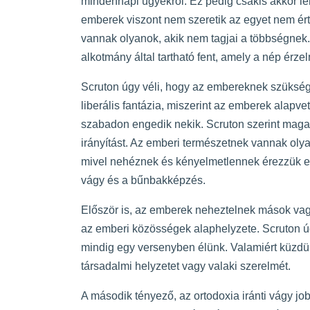
mindennapi ügyekről. Ez pedig csakis akkor leh
emberek viszont nem szeretik az egyet nem értés
vannak olyanok, akik nem tagjai a többségnek. S
alkotmány által tartható fent, amely a nép érzel
Scruton úgy véli, hogy az embereknek szükség
liberális fantázia, miszerint az emberek alapve
szabadon engedik nekik. Scruton szerint maga
irányítást. Az emberi természetnek vannak oly
mivel nehéznek és kényelmetlennek érezzük ezt
vágy és a bűnbakképzés.
Először is, az emberek neheztelnek mások vagy
az emberi közösségek alaphelyzete. Scruton úg
mindig egy versenyben élünk. Valamiért küzdün
társadalmi helyzetet vagy valaki szerelmét.
A második tényező, az ortodoxia iránti vágy job