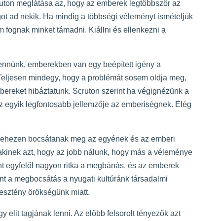
uton meglátása az, hogy az emberek legtöbbször az
ot ad nekik. Ha mindig a többségi véleményt ismételjük
 fognak minket támadni. Kiállni és ellenkezni a
Bennünk, emberekben van egy beépített igény a
Teljesen mindegy, hogy a problémát sosem oldja meg,
bereket hibáztatunk. Scruton szerint ha végignézünk a
z egyik legfontosabb jellemzője az emberiségnek. Elég
 nehezen bocsátanak meg az egyének és az emberi
inek azt, hogy az jobb nálunk, hogy más a véleménye
nt egyfelől nagyon ritka a megbánás, és az emberek
nt a megbocsátás a nyugati kultúránk társadalmi
esztény örökségünk miatt.
 elit tagjának lenni. Az előbb felsorolt tényezők azt