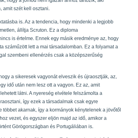
k, hogy a jómód nem igazán ahhoz tartozik, aki
amit szét kell osztani.
oktatásba is. Az a tendencia, hogy mindenki a legjobb
lmetlen, állítja Scruton. Ez a diploma
nincs is értelme. Ennek egy másik eredménye az, hogy
jta száműzött lett a mai társadalomban. Ez a folyamat a
ággal szembeni ellenérzés csak a középszerűség
ogy a sikeresek vagyonát elveszik és újraosztják, az,
 egy idő után nem lesz ott a vagyon. Ez az, amit
hetett látni. A nyereség elvétele felszámolta a
jraosztani, így ezek a társadalmak csak egyre
 többet akarnak, így a kormányok kénytelenek a jövőtől
hoz vezet, és egyszer eljön majd az idő, amikor a
 történt Görögországban és Portugáliában is.