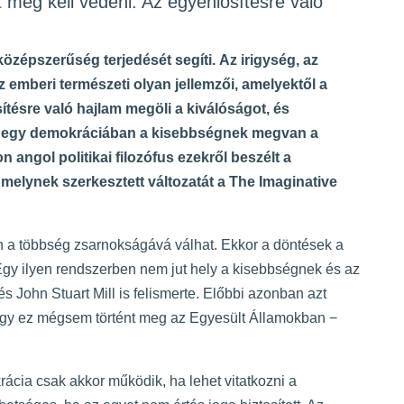
t meg kell védeni. Az egyenlősítésre való
özépszerűség terjedését segíti. Az irigység, az
 emberi természeti olyan jellemzői, amelyektől a
tésre való hajlam megöli a kiválóságot, és
e egy demokráciában a kisebbségnek megvan a
angol politikai filozófus ezekről beszélt a
melynek szerkesztett változatát a
The Imaginative
 a többség zsarnokságává válhat. Ekkor a döntések a
 Egy ilyen rendszerben nem jut hely a kisebbségnek és az
s John Stuart Mill is felismerte. Előbbi azonban azt
hogy ez mégsem történt meg az Egyesült Államokban −
ácia csak akkor működik, ha lehet vitatkozni a