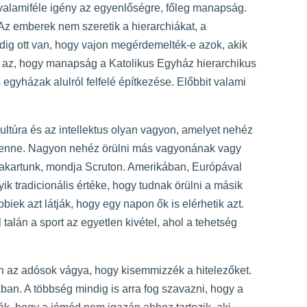
 valamiféle igény az egyenlőségre, főleg manapság.
 Az emberek nem szeretik a hierarchiákat, a
dig ott van, hogy vajon megérdemelték-e azok, akik
an az, hogy manapság a Katolikus Egyház hierarchikus
egyházak alulról felfelé építkezése. Előbbit valami
kultúra és az intellektus olyan vagyon, amelyet nehéz
 benne. Nagyon nehéz örülni más vagyonának vagy
 akartunk, mondja Scruton. Amerikában, Európával
 tradicionális értéke, hogy tudnak örülni a másik
biek azt látják, hogy egy napon ők is elérhetik azt.
 talán a sport az egyetlen kivétel, ahol a tehetség
 az adósok vágya, hogy kisemmizzék a hitelezőket.
okban. A többség mindig is arra fog szavazni, hogy a