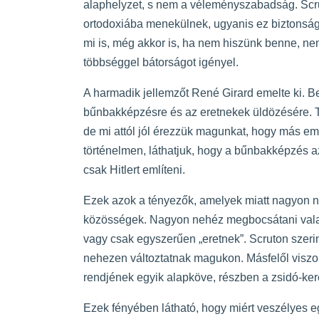
alaphelyzet, s nem a véleményszabadság. Scr
ortodoxiába menekülnek, ugyanis ez biztonság
mi is, még akkor is, ha nem hiszünk benne, nem
többséggel bátorságot igényel.
A harmadik jellemzőt René Girard emelte ki. 
bűnbakképzésre és az eretnekek üldözésére. 
de mi attól jól érezzük magunkat, hogy más em
történelmen, láthatjuk, hogy a bűnbakképzés a
csak Hitlert említeni.
Ezek azok a tényezők, amelyek miatt nagyon
közösségek. Nagyon nehéz megbocsátani valak
vagy csak egyszerűen „eretnek”. Scruton szeri
nehezen változtatnak magukon. Másfelől viszo
rendjének egyik alapköve, részben a zsidó-ker
Ezek fényében látható, hogy miért veszélyes egy