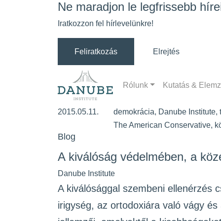
Ne maradjon le legfrissebb hírei
Iratkozzon fel hírlevelünkre!
Feliratkozás
Elrejtés
Rólunk
Kutatás & Elem
2015.05.11.
demokrácia
,
Danube Institute
,
The American Conservative
,
k
Blog
A kiválóság védelmében, a köz
Danube Institute
A kiválósággal szembeni ellenérzés c
irigység, az ortodoxiára való vágy é