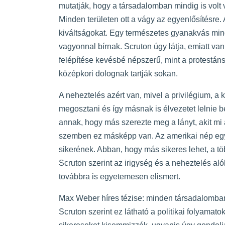
mutatják, hogy a társadalomban mindig is volt
Minden területen ott a vágy az egyenlősítésre.
kiváltságokat. Egy természetes gyanakvás min
vagyonnal bírnak. Scruton úgy látja, emiatt v
felépítése kevésbé népszerű, mint a protestáns 
középkori dolognak tartják sokan.
A neheztelés azért van, mivel a privilégium, a 
megosztani és így másnak is élvezetet lelnie
annak, hogy más szerezte meg a lányt, akit mi
szemben ez másképp van. Az amerikai nép egyik
sikerének. Abban, hogy más sikeres lehet, a töb
Scruton szerint az irigység és a neheztelés alól
továbbra is egyetemesen elismert.
Max Weber híres tézise: minden társadalomban
Scruton szerint ez látható a politikai folyamat