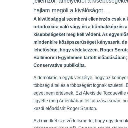
jellemzői, amelyektől a kisebbségeke
hajlam megöli a kiválóságot,…
A kiválósággal szembeni ellenérzés csak a k
ortodoxiára való vágy és a bűnbakképzés az
kisebbségeket meg kell védeni. Az egyenlősí
mindenkire középszerűséget kényszerít, d
lehetősége, hogy védekezzen. Roger Scruton 
Baltimore-i Egyetemen tartott előadásában; 
Conservative publikálta
.
A demokrácia egyik veszélye, hogy az könnyen
többség által és a többségért fognak születni.
egyet nem értésnek. Ezt Alexis de Tocqueville é
figyelte meg Amerikában tett utazása során, 
kezdi előadását Roger Scruton.
Azt mindkét szerző felismerte, hogy egy demokr