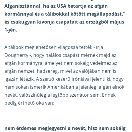
Afganisztánnal, ha az USA betartja az afgán
kormánnyal és a tálibokkal kötött megállapodást,”
és csakugyan kivonja csapatait az országból május
1-jén.
A tálibok meglehetősen világossá tették - írja
Dougherty -, hogy halálos csapást mérnek majd az
afgán kormányra, amelyet nem sokáig védelmez az
afgán nemzeti hadsereg, mivel az valójában nem is
igazán létezik. A szerző keserű iróniával jelenti ki, hogy
nem sokan ismerik Amerikában a jelenlegi afgán elnök
nevét, valószínűleg a legtöbb szenátor sem. Ennek
pedig érthető oka van:
nem érdemes megjegyezni a nevét, hisz nem sokáig