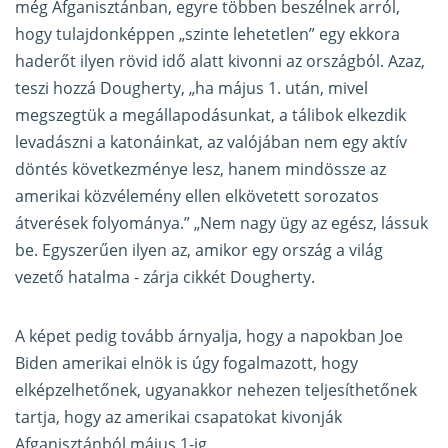
még Afganisztánban, egyre többen beszélnek arról,
hogy tulajdonképpen „szinte lehetetlen” egy ekkora
haderőt ilyen rövid idő alatt kivonni az országból. Azaz,
teszi hozzá Dougherty, „ha május 1. után, mivel
megszegtük a megállapodásunkat, a tálibok elkezdik
levadászni a katonáinkat, az valójában nem egy aktív
döntés következménye lesz, hanem mindössze az
amerikai közvélemény ellen elkövetett sorozatos
átverések folyománya.” „Nem nagy ügy az egész, lássuk
be. Egyszerűen ilyen az, amikor egy ország a világ
vezető hatalma - zárja cikkét Dougherty.
A képet pedig tovább árnyalja, hogy a napokban Joe
Biden amerikai elnök is úgy fogalmazott, hogy
elképzelhetőnek, ugyanakkor nehezen teljesíthetőnek
tartja, hogy az amerikai csapatokat kivonják
Afganisztánból május 1-ig.