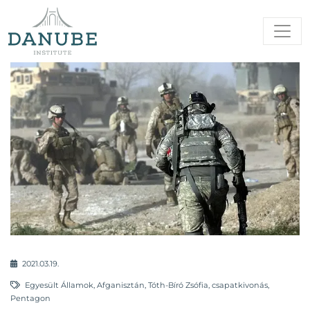
2021.03.19.
Egyesült Államok
,
Afganisztán
,
Tóth-Bíró Zsófia
,
csapatkivonás
,
Pentagon