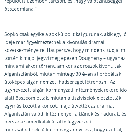
repülőt is üzemben tartson, és „nagy valószínűséggel
összeomlana.”
Sopko csak egyike a sok külpolitikai gurunak, akik egy jó
ideje már figyelmeztetnek a kivonulás drámai
kovetkezményeire. Hát persze, hogy mindenki tudja, mi
történik majd, jegyzi meg epésen Dougherty – ugyanaz,
mint ami akkor történt, amikor az oroszok kivonultak
Afganisztánból, miután mintegy 30 éven át próbáltak
ütőképes afgán nemzeti hadsereget létrehozni. Az
úgynevezett afgán kormányzati intézmények rekord idő
alatt összeomlottak, miután a tisztviselők elosztották
egymás között a koncot, majd átvették az uralmat
Afganisztán valódi intézményei, a klánok és hadurak, és
persze az amerikaiak által felfegyverzett
mudzsahedinek. A különbség annyi lesz, hogy ezúttal,