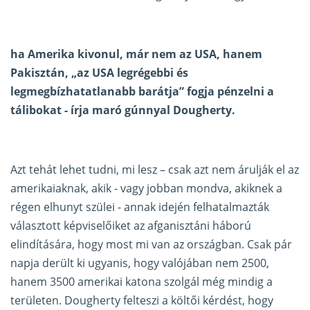
ha Amerika kivonul, már nem az USA, hanem
Pakisztán, „az USA legrégebbi és
legmegbízhatatlanabb barátja” fogja pénzelni a
tálibokat - írja maró gúnnyal Dougherty.
Azt tehát lehet tudni, mi lesz – csak azt nem árulják el az
amerikaiaknak, akik - vagy jobban mondva, akiknek a
régen elhunyt szülei - annak idején felhatalmazták
választott képviselőiket az afganisztáni háború
elindítására, hogy most mi van az országban. Csak pár
napja derült ki ugyanis, hogy valójában nem 2500,
hanem 3500 amerikai katona szolgál még mindig a
területen. Dougherty felteszi a költői kérdést, hogy