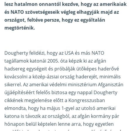
lesz hatalmon onnantól kezdve, hogy az amerikaiak
és NATO szövetségeseik végleg elhagyják majd az
országot, feltéve persze, hogy ez egyáltalán
megtörténik.
Dougherty felidézi, hogy az USA és más NATO
tagállamok katonái 2005. óta képzik ki az afgán
hadsereg egységeit és próbálják ütőképes haderővé
kovácsolni a közép-ázsiai ország haderejét, minimális
sikerrel. Az amerikai védelmi minisztérium Afganisztán
újjáépítéséért felelős biztosa egy nappal Dougherty
cikkének megjelenése előtt a Kongresszusban
elmondta, hogy ha május 1-gyel az utolsó amerikai
katona is távozik az országból, az afgán kormány pár
hónapon belül képtelen lenne arra, hogy egyetlen