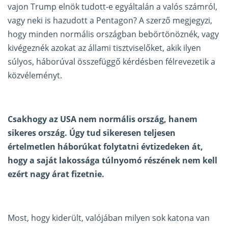
vajon Trump elnök tudott-e egyáltalán a valós számról,
vagy neki is hazudott a Pentagon? A szerző megjegyzi,
hogy minden normális országban bebörtönöznék, vagy
kivégeznék azokat az állami tisztviselőket, akik ilyen
súlyos, háborúval összefüggő kérdésben félrevezetik a
közvéleményt.
Csakhogy az USA nem normális ország, hanem
sikeres ország. Úgy tud sikeresen teljesen
értelmetlen háborúkat folytatni évtizedeken át,
hogy a saját lakossága túlnyomó részének nem kell
ezért nagy árat fizetnie.
Most, hogy kiderült, valójában milyen sok katona van