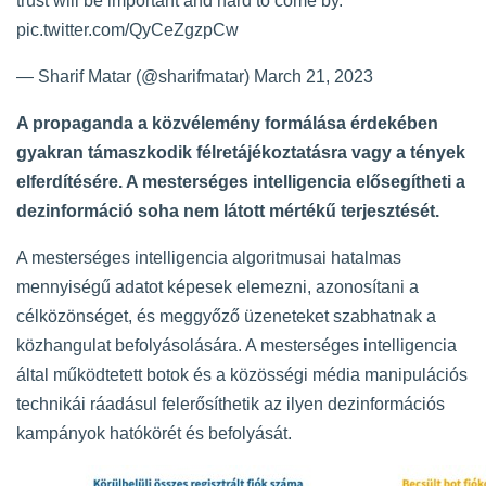
trust will be important and hard to come by.
pic.twitter.com/QyCeZgzpCw
— Sharif Matar (@sharifmatar)
March 21, 2023
A propaganda a közvélemény formálása érdekében
gyakran támaszkodik félretájékoztatásra vagy a tények
elferdítésére. A mesterséges intelligencia elősegítheti a
dezinformáció soha nem látott mértékű terjesztését.
A mesterséges intelligencia algoritmusai hatalmas
mennyiségű adatot képesek elemezni, azonosítani a
célközönséget, és meggyőző üzeneteket szabhatnak a
közhangulat befolyásolására. A mesterséges intelligencia
által működtetett botok és a közösségi média manipulációs
technikái ráadásul felerősíthetik az ilyen dezinformációs
kampányok hatókörét és befolyását.