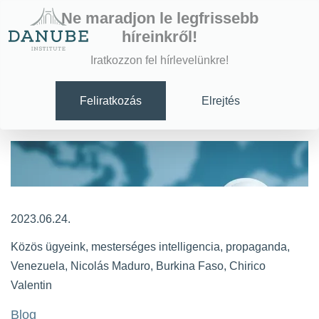
Ne maradjon le legfrissebb
híreinkről!
Iratkozzon fel hírlevelünkre!
Feliratkozás
Elrejtés
2023.06.24.
Közös ügyeink
,
mesterséges intelligencia
,
propaganda
,
Venezuela
,
Nicolás Maduro
,
Burkina Faso
,
Chirico
Valentin
Blog