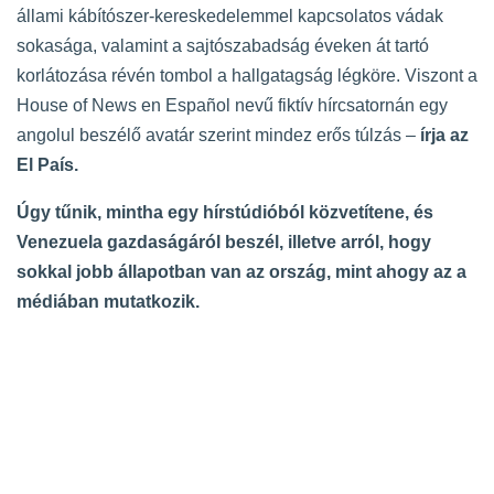
állami kábítószer-kereskedelemmel kapcsolatos vádak
sokasága, valamint a sajtószabadság éveken át tartó
korlátozása révén tombol a hallgatagság légköre. Viszont a
House of News en Español nevű fiktív hírcsatornán egy
angolul beszélő avatár szerint mindez erős túlzás –
írja az
El País.
Úgy tűnik, mintha egy hírstúdióból közvetítene, és
Venezuela gazdaságáról beszél, illetve arról, hogy
sokkal jobb állapotban van az ország, mint ahogy az a
médiában mutatkozik.