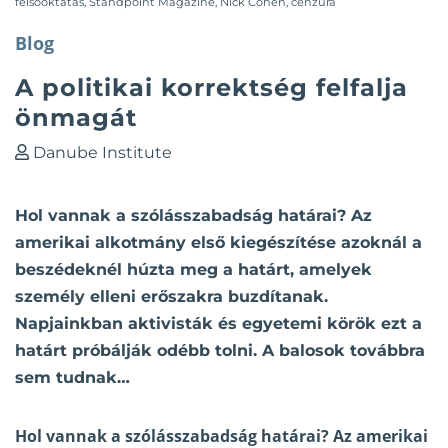
felsőoktatás
,
Standpoint Magazine
,
Nick Cohen
,
cenzúra
Blog
A politikai korrektség felfalja
önmagát
Danube Institute
Hol vannak a szólásszabadság határai? Az
amerikai alkotmány első kiegészítése azoknál a
beszédeknél húzta meg a határt, amelyek
személy elleni erőszakra buzdítanak.
Napjainkban aktivisták és egyetemi körök ezt a
határt próbálják odébb tolni. A balosok továbbra
sem tudnak…
Hol vannak a szólásszabadság határai? Az amerikai