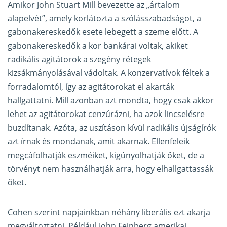
Amikor John Stuart Mill bevezette az „ártalom
alapelvét”, amely korlátozta a szólásszabadságot, a
gabonakereskedők esete lebegett a szeme előtt. A
gabonakereskedők a kor bankárai voltak, akiket
radikális agitátorok a szegény rétegek
kizsákmányolásával vádoltak. A konzervatívok féltek a
forradalomtól, így az agitátorokat el akarták
hallgattatni. Mill azonban azt mondta, hogy csak akkor
lehet az agitátorokat cenzúrázni, ha azok lincselésre
buzdítanak. Azóta, az uszításon kívül radikális újságírók
azt írnak és mondanak, amit akarnak. Ellenfeleik
megcáfolhatják eszméiket, kigúnyolhatják őket, de a
törvényt nem használhatják arra, hogy elhallgattassák
őket.
Cohen szerint napjainkban néhány liberális ezt akarja
megváltoztatni. Például John Feinberg amerikai