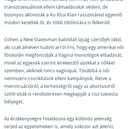
transzszexuálisok elleni támadásokat védeni, de
bizonyos aktivisták a Ku Klux Klan rasszistáival egyenlő
módon kezelték őt, és több tiltólistára is felkerült.
Cohen a New Statesman baloldali újság szerzőjét idézi,
aki csak álnéven tudott arról írni, hogy egy amerikai női
főiskolán megfontolják a Vagina monológok előadását,
mivel az egyesek szerint kirekesztő azokkal a nőkkel
szemben, akiknek nincs vaginájuk. Továbbá a női
nemiszerv-csonkítások elleni kampányok, illetve a
menstruációról, a terhességről vagy az abortuszról
szóló viták is rendszeresen megkapják a cisz-szexista
bélyeget.
Az érzékenységre hivatkozva egy különös jelenség
terjed az egyetemeken is, amely sokszor azt jelenti,