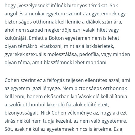
hogy „veszélyesnek” ítélnék bizonyos témákat. Sok
angol és amerikai egyetem szerint az egyetemnek egy
biztonságos otthonnak kell lennie a diákok számára,
ahol nem szabad megkérdőjelezni valaki hitét vagy
kultúráját. Emiatt a Bolton egyetemen nem is lehet
olyan témákról vitatkozni, mint az állatkísérletek,
gyerekek szexuális molesztálása, pedofília, vagy minden
olyan téma, amit blaszfémnek lehet mondani.
Cohen szerint ez a felfogás teljesen ellentétes azzal, ami
az egyetem igazi lényege. Nem biztonságos otthonnak
kell lenni, hanem elsősorban kihívások elé kell állítania
a szülői otthonból kikerülő fiatalok előítéleteit,
bizonyosságait. Nick Cohen véleménye az, hogy aki ezt
sírás nélkül nem tudja kezelni, az nem való egyetemre.
Sőt, ezek nélkül az egyetemnek nincs is értelme. Ez a