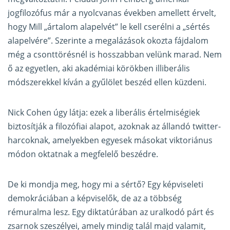
jogfilozófus már a nyolcvanas években amellett érvelt,
hogy Mill „ártalom alapelvét” le kell cserélni a „sértés
alapelvére”. Szerinte a megalázások okozta fájdalom
még a csonttörésnél is hosszabban velünk marad. Nem
ő az egyetlen, aki akadémiai körökben illiberális
módszerekkel kíván a gyűlölet beszéd ellen küzdeni.
Nick Cohen úgy látja: ezek a liberális értelmiségiek
biztosítják a filozófiai alapot, azoknak az állandó twitter-
harcoknak, amelyekben egyesek másokat viktoriánus
módon oktatnak a megfelelő beszédre.
De ki mondja meg, hogy mi a sértő? Egy képviseleti
demokráciában a képviselők, de az a többség
rémuralma lesz. Egy diktatúrában az uralkodó párt és
zsarnok szeszélyei, amely mindig talál majd valamit,