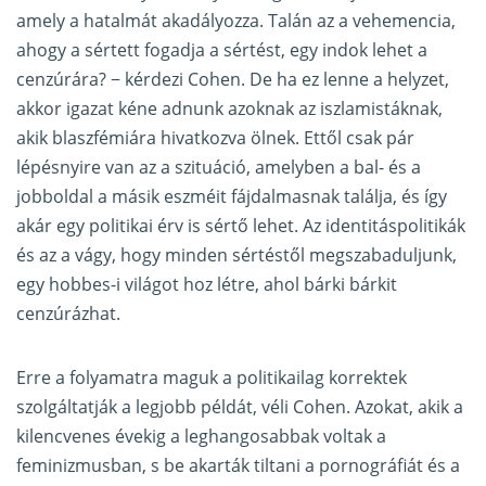
amely a hatalmát akadályozza. Talán az a vehemencia,
ahogy a sértett fogadja a sértést, egy indok lehet a
cenzúrára? − kérdezi Cohen. De ha ez lenne a helyzet,
akkor igazat kéne adnunk azoknak az iszlamistáknak,
akik blaszfémiára hivatkozva ölnek. Ettől csak pár
lépésnyire van az a szituáció, amelyben a bal- és a
jobboldal a másik eszméit fájdalmasnak találja, és így
akár egy politikai érv is sértő lehet. Az identitáspolitikák
és az a vágy, hogy minden sértéstől megszabaduljunk,
egy hobbes-i világot hoz létre, ahol bárki bárkit
cenzúrázhat.
Erre a folyamatra maguk a politikailag korrektek
szolgáltatják a legjobb példát, véli Cohen. Azokat, akik a
kilencvenes évekig a leghangosabbak voltak a
feminizmusban, s be akarták tiltani a pornográfiát és a