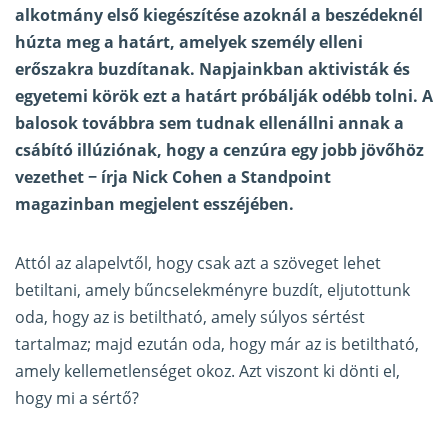
alkotmány első kiegészítése azoknál a beszédeknél
húzta meg a határt, amelyek személy elleni
erőszakra buzdítanak. Napjainkban aktivisták és
egyetemi körök ezt a határt próbálják odébb tolni. A
balosok továbbra sem tudnak ellenállni annak a
csábító illúziónak, hogy a cenzúra egy jobb jövőhöz
vezethet − írja Nick Cohen a
Standpoint
magazinban megjelent esszéjében
.
Attól az alapelvtől, hogy csak azt a szöveget lehet
betiltani, amely bűncselekményre buzdít, eljutottunk
oda, hogy az is betiltható, amely súlyos sértést
tartalmaz; majd ezután oda, hogy már az is betiltható,
amely kellemetlenséget okoz. Azt viszont ki dönti el,
hogy mi a sértő?