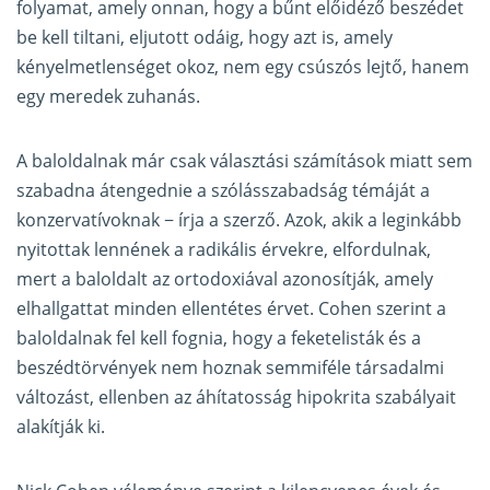
folyamat, amely onnan, hogy a bűnt előidéző beszédet
be kell tiltani, eljutott odáig, hogy azt is, amely
kényelmetlenséget okoz, nem egy csúszós lejtő, hanem
egy meredek zuhanás.
A baloldalnak már csak választási számítások miatt sem
szabadna átengednie a szólásszabadság témáját a
konzervatívoknak − írja a szerző. Azok, akik a leginkább
nyitottak lennének a radikális érvekre, elfordulnak,
mert a baloldalt az ortodoxiával azonosítják, amely
elhallgattat minden ellentétes érvet. Cohen szerint a
baloldalnak fel kell fognia, hogy a feketelisták és a
beszédtörvények nem hoznak semmiféle társadalmi
változást, ellenben az áhítatosság hipokrita szabályait
alakítják ki.