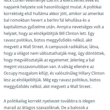
Nick Cohen véleménye szerint a kilencvenes évek és
napjaink helyzete sok hasonlóságot mutat. A politikai
korrektség első hulláma akkor jött, amikor az amerikai
bal romokban hevert a berlini fal lehullása és a
kapitalizmus győzelme után. Annyira nevetséges volt a
helyzet, hogy az elnökjelöltjük Bill Clinton lett. Egy
ravasz politikus, biztos meggyőződés nélkül, akit
megvett a Wall Street. A campusok radikálisai, látva,
hogy a világot nem változtathatják meg, úgy döntöttek,
hogy megváltoztatják az egyetemet. Jelenleg a bal
megint visszavonulóban van. A válság ellenére az
Occupy mozgalom kifújt, és valószínűleg Hillary Clinton
lesz az elnökjelöltjük. Még egy ravasz politikus, biztos
meggyőződés nélkül, akit megvett a Wall Street.
A politikailag korrekt nyelvezet továbbra is idegen
marad az átlagos szavazóknak. De a balosok a