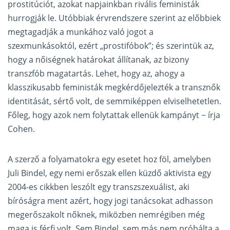
prostitúciót, azokat napjainkban rivális feministák
hurrogják le. Utóbbiak érvrendszere szerint az előbbiek
megtagadják a munkához való jogot a
szexmunkásoktól, ezért „prostifóbok”; és szerintük az,
hogy a nőiségnek határokat állítanak, az bizony
transzfób magatartás. Lehet, hogy az, ahogy a
klasszikusabb feministák megkérdőjelezték a transznők
identitását, sértő volt, de semmiképpen elviselhetetlen.
Főleg, hogy azok nem folytattak ellenük kampányt − írja
Cohen.
A szerző a folyamatokra egy esetet hoz föl, amelyben
Juli Bindel, egy nemi erőszak ellen küzdő aktivista egy
2004-es cikkben leszólt egy transzszexuálist, aki
bíróságra ment azért, hogy jogi tanácsokat adhasson
megerőszakolt nőknek, miközben nemrégiben még
maga is férfi volt. Sem Bindel, sem más nem próbálta a