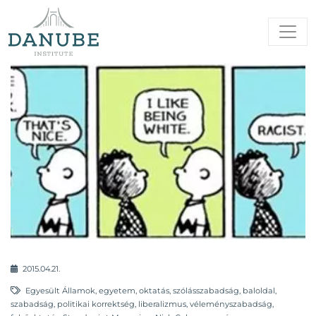
2015.04.21.
Egyesült Államok
,
egyetem
,
oktatás
,
szólásszabadság
,
baloldal
,
szabadság
,
politikai korrektség
,
liberalizmus
,
véleményszabadság
,