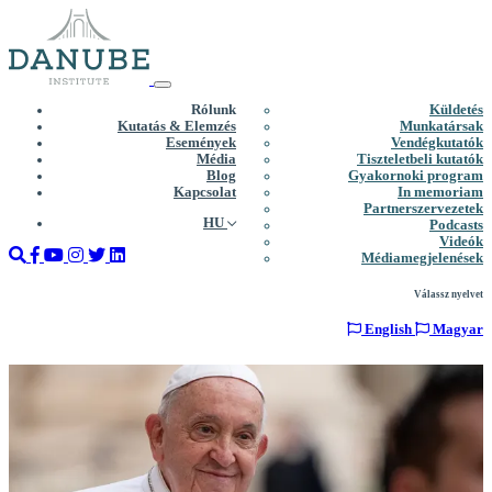
Rólunk
Küldetés
Kutatás & Elemzés
Munkatársak
Események
Vendégkutatók
Média
Tiszteletbeli kutatók
Blog
Gyakornoki program
Kapcsolat
In memoriam
Partnerszervezetek
HU
Podcasts
Videók
Médiamegjelenések
Válassz nyelvet
English
Magyar