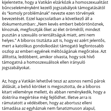
kijelentette, hogy a Vatikán elzárkózik a homoszexualitást
bűncselekményként kezelő jogszabályok támogatásától
és “komoly problémának” nevezte ezen törvények
bevezetését. Ezzel kapcsolatban a következő áll a
dokumentumban: „Nem kevés embert bebörtönöznek,
kínoznak, megfosztják őket az élet örömétől, mindezt
pusztán a szexuális orientáltságuk miatt, ami nem
helyes.” A bíboros tisztázta azt is, hogy ez azért jelentős,
mert a katolikus gondolkodást támogató legfontosabb
oszlop az emberi egyének méltóságának megőrzése. Azt
állította, ledöbbent, amikor olvasta, hogy sok hívő
támogatná a homoszexuálisok ellen irányuló
jogszabályokat.
Az, hogy a Vatikán lehetővé teszi az azonos nemű párok
áldását, a belső köröket is megosztotta, de a bíboros
kitart véleménye mellett, és abban reménykedik, hogy a
doktrína megértése még fejlődhet. Illetve arra is
rámutatott a védésében, hogy az abortusz elleni
támadása az egyháznak nem fanatizmuson alapul,