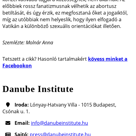
előbbiek rossz fanatizmusnak vélhetik az abortusz
betiltását, és úgy érzik, ez megfosztaná őket a jogaiktól,
míg az utóbbiak nem helyeslik, hogy ilyen elfogadó a
Vatikán a különböző szexuális orientációkat illetően.
Szemlézte: Molnár Anna
Tetszett a cikk? Hasonló tartalmakért
kövess minket a
Facebookon
Danube Institute
Iroda:
Lónyay-Hatvany Villa - 1015 Budapest,
Csónak u. 1.
Email:
info@danubeinstitute.hu
Sajtó:
press@danubeinstitute.hu