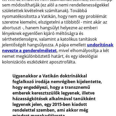
sem módosíthatják (ez alól a nemi rendellenességekkel
születettek kivételnek számítanak). Továbbá
nyomatékosította a Vatikán, hogy nem egy problémát
szeretne kiemelni, elszigetelni a többitől - mint akár az
abortuszt -, hanem hangsúlyt helyezne az emberi
lényeknek egyenlően kijáró méltóságra és
sérthetetlenségre, valamint a katolikus tanítások
jelentőségét hangsúlyozza. A pápa emellett
undorítónak
nevezte a genderelméletet
, mivel elhomályosítja a két
nemet megkülönböztető határt, és egy ideológiai
kolonizációs eszközként aposztrofálta.
Ugyanakkor a Vatikán doktrínákkal
foglalkozó irodája nemrégiben kijelentette,
hogy engedélyezi, hogy a transznemű
emberek keresztszülők legyenek, illetve
házasságkötések alkalmával tanúkként
legyenek jelen, egy 2015-ben kiadott
rendelettel szemben, ami akkor még
mindezt megakadályozta.