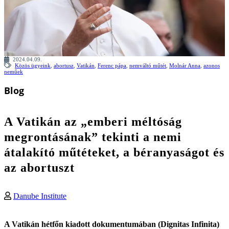
2024.04.09.
Közös ügyeink
,
abortusz
,
Vatikán
,
Ferenc pápa
,
nemváltó műtét
,
Molnár Anna
,
azonos
neműek
Blog
A Vatikán az „emberi méltóság
megrontásának” tekinti a nemi
átalakító műtéteket, a béranyaságot és
az abortuszt
Danube Institute
A Vatikán hétfőn kiadott dokumentumában (Dignitas Infinita)