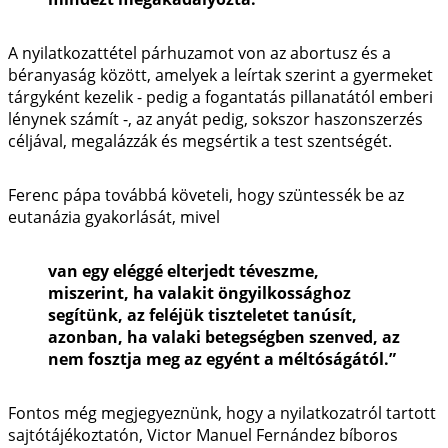
A nyilatkozattétel párhuzamot von az abortusz és a
béranyaság között, amelyek a leírtak szerint a gyermeket
tárgyként kezelik - pedig a fogantatás pillanatától emberi
lénynek számít -, az anyát pedig, sokszor haszonszerzés
céljával, megalázzák és megsértik a test szentségét.
Ferenc pápa továbbá követeli, hogy szüntessék be az
eutanázia gyakorlását, mivel
van egy eléggé elterjedt téveszme,
miszerint, ha valakit öngyilkossághoz
segítünk, az feléjük tiszteletet tanúsít,
azonban, ha valaki betegségben szenved, az
nem fosztja meg az egyént a méltóságától.”
Fontos még megjegyeznünk, hogy a nyilatkozatról tartott
sajtótájékoztatón, Victor Manuel Fernández bíboros