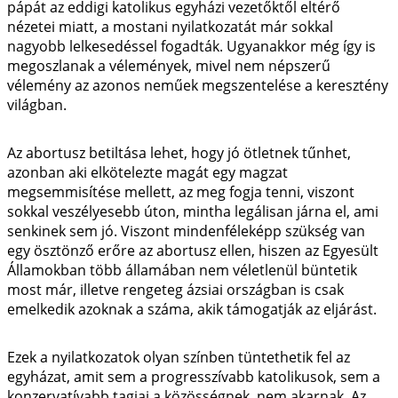
pápát az eddigi katolikus egyházi vezetőktől eltérő
nézetei miatt, a mostani nyilatkozatát már sokkal
nagyobb lelkesedéssel fogadták. Ugyanakkor még így is
megoszlanak a vélemények, mivel nem népszerű
vélemény az azonos neműek megszentelése a keresztény
világban.
Az abortusz betiltása lehet, hogy jó ötletnek tűnhet,
azonban aki elkötelezte magát egy magzat
megsemmisítése mellett, az meg fogja tenni, viszont
sokkal veszélyesebb úton, mintha legálisan járna el, ami
senkinek sem jó. Viszont mindenféleképp szükség van
egy ösztönző erőre az abortusz ellen, hiszen az Egyesült
Államokban több államában nem véletlenül büntetik
most már, illetve rengeteg ázsiai országban is csak
emelkedik azoknak a száma, akik támogatják az eljárást.
Ezek a nyilatkozatok olyan színben tüntethetik fel az
egyházat, amit sem a progresszívabb katolikusok, sem a
konzervatívabb tagjai a közösségnek, nem akarnak. Az