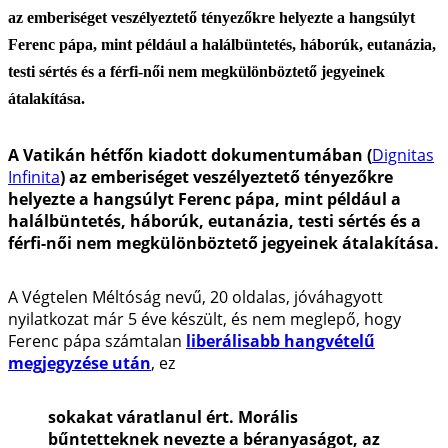
az emberiséget veszélyeztető tényezőkre helyezte a hangsúlyt
Ferenc pápa, mint például a halálbüntetés, háborúk, eutanázia,
testi sértés és a férfi-női nem megkülönböztető jegyeinek
átalakítása.
A Vatikán hétfőn kiadott dokumentumában (
Dignitas
Infinita
) az emberiséget veszélyeztető tényezőkre
helyezte a hangsúlyt Ferenc pápa, mint például a
halálbüntetés, háborúk, eutanázia, testi sértés és a
férfi-női nem megkülönböztető jegyeinek átalakítása.
A Végtelen Méltóság nevű, 20 oldalas, jóváhagyott
nyilatkozat már 5 éve készült, és nem meglepő, hogy
Ferenc pápa számtalan
liberálisabb hangvételű
megjegyzése után
, ez
sokakat váratlanul ért. Morális
bűntetteknek nevezte a béranyaságot, az