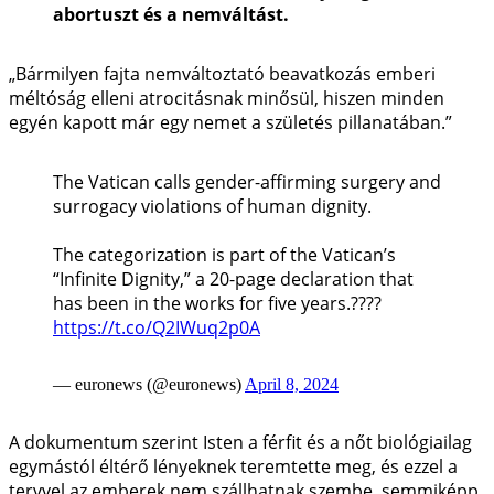
abortuszt és a nemváltást.
„Bármilyen fajta nemváltoztató beavatkozás emberi
méltóság elleni atrocitásnak minősül, hiszen minden
egyén kapott már egy nemet a születés pillanatában.”
The Vatican calls gender-affirming surgery and
surrogacy violations of human dignity.
The categorization is part of the Vatican’s
“Infinite Dignity,” a 20-page declaration that
has been in the works for five years.????
https://t.co/Q2IWuq2p0A
— euronews (@euronews)
April 8, 2024
A dokumentum szerint Isten a férfit és a nőt biológiailag
egymástól éltérő lényeknek teremtette meg, és ezzel a
tervvel az emberek nem szállhatnak szembe, semmiképp