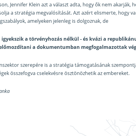
son, Jennifer Klein azt a választ adta, hogy ők nem akarják, 
solja a stratégia megvalósítását. Azt azért elismerte, hogy v
gszabályok, amelyeken jelenleg is dolgoznak, de
 igyekszik a törvényhozás nélkül - és kvázi a republiká
- előmozdítani a dokumentumban megfogalmazottak vég
nszektor szerepére is a stratégia támogatásának szempontj
égek összefogva cselekvésre ösztönözhetik az embereket.
ianka