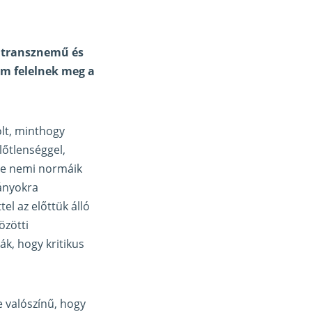
s transznemű és
em felelnek meg a
lt, minthogy
őtlenséggel,
tve nemi normáik
lányokra
el az előttük álló
özötti
ák, hogy kritikus
e valószínű, hogy