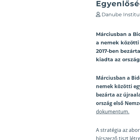
Egyenlőség
Danube Institu
Márciusban a Bid
a nemek közötti
2017-ben bezárta
kiadta az orszá
Márciusban a Bide
nemek közötti eg
bezárta az újraal
ország első Nemze
dokumentum.
A stratégia az abo
hírszerző tiszt lé