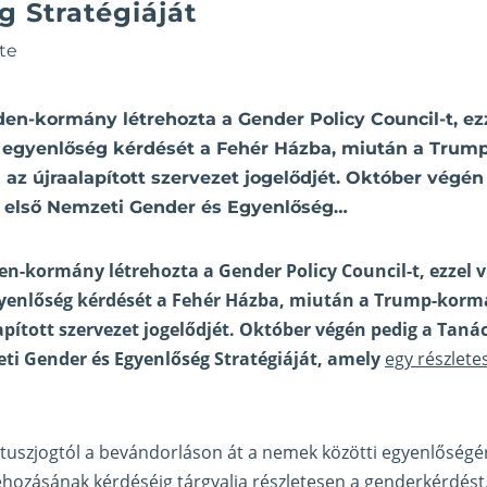
 Stratégiáját
te
en-kormány létrehozta a Gender Policy Council-t, ez
 egyenlőség kérdését a Fehér Házba, miután a Tru
 az újraalapított szervezet jogelődjét. Október végé
g első Nemzeti Gender és Egyenlőség…
n-kormány létrehozta a Gender Policy Council-t, ezzel 
yenlőség kérdését a Fehér Házba, miután a Trump-korm
apított szervezet jogelődjét. Október végén pedig a Taná
ti Gender és Egyenlőség Stratégiáját, amely
egy részlete
rtuszjogtól a bevándorláson át a nemek közötti egyenlőségér
trehozásának kérdéséig tárgyalja részletesen a genderkérdést