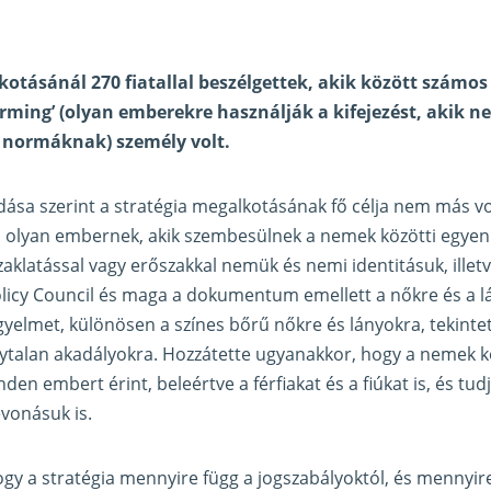
kotásánál 270 fiatallal beszélgettek, akik között számo
ming’ (olyan emberekre használják a kifejezést, akik n
i normáknak) személy volt.
ása szerint a stratégia megalkotásának fő célja nem más vo
 olyan embernek, akik szembesülnek a nemek közötti egyenl
 zaklatással vagy erőszakkal nemük és nemi identitásuk, ille
olicy Council és maga a dokumentum emellett a nőkre és a 
gyelmet, különösen a színes bőrű nőkre és lányokra, tekintett
ytalan akadályokra. Hozzátette ugyanakkor, hogy a nemek k
en embert érint, beleértve a férfiakat és a fiúkat is, és tudj
vonásuk is.
ogy a stratégia mennyire függ a jogszabályoktól, és mennyir