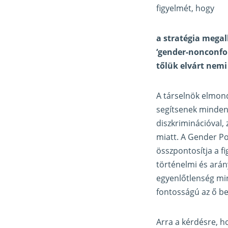
figyelmét, hogy
a stratégia megal
‘gender-nonconfor
tőlük elvárt nem
A társelnök elmond
segítsenek minden
diszkriminációval,
miatt. A Gender P
összpontosítja a fi
történelmi és arán
egyenlőtlenség mind
fontosságú az ő be
Arra a kérdésre, h