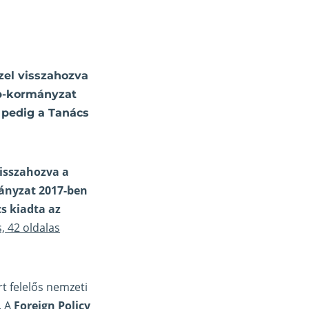
zel visszahozva
mp-kormányzat
n pedig a Tanács
visszahozva a
ányzat 2017-ben
cs kiadta az
s, 42 oldalas
t felelős nemzeti
. A
Foreign Policy