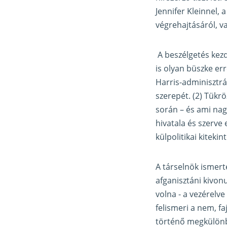
Jennifer Kleinnel, 
végrehajtásáról, v
A beszélgetés kezd
is olyan büszke err
Harris-adminisztrá
szerepét. (2) Tükr
során – és ami nag
hivatala és szerve
külpolitikai kiteki
A társelnök ismert
afganisztáni kivon
volna - a vezérelve
felismeri a nem, fa
történő megkülönbö