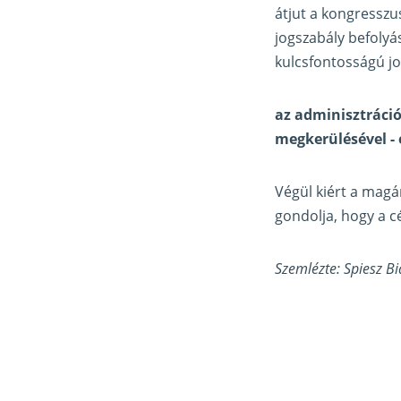
átjut a kongresszu
jogszabály befolyá
kulcsfontosságú jo
az adminisztráció
megkerülésével 
Végül kiért a magá
gondolja, hogy a c
Szemlézte: Spiesz B