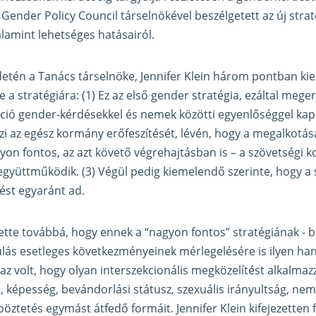
a Gender Policy Council társelnökével beszélgetett az új stra
alamint lehetséges hatásairól.
etén a Tanács társelnöke, Jennifer Klein három pontban ki
e a stratégiára: (1) Ez az első gender stratégia, ezáltal meger
ció gender-kérdésekkel és nemek közötti egyenlőséggel kap
özi az egész kormány erőfeszítését, lévén, hogy a megalkotása
yon fontos, az azt követő végrehajtásban is – a szövetségi 
 együttműködik. (3) Végül pedig kiemelendő szerinte, hogy a s
ntést egyaránt ad.
ette továbbá, hogy ennek a “nagyon fontos” stratégiának - b
ulás esetleges következményeinek mérlegelésére is ilyen han
 az volt, hogy olyan interszekcionális megközelítést alkalma
j, képesség, bevándorlási státusz, szexuális irányultság, nem
ztetés egymást átfedő formáit. Jennifer Klein kifejezetten f