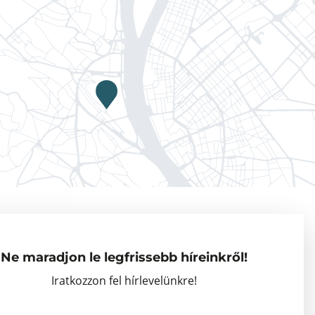
Adatkezelési tájékoztató
Vendégkutatók
Ne maradjon le legfrissebb híreinkről!
Partnerszervezetek
Iratkozzon fel hírlevelünkre!
Események