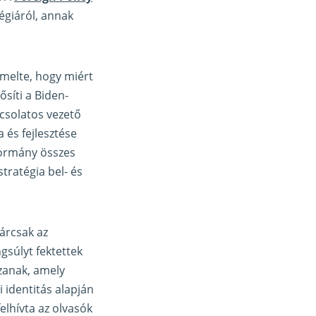
tégiáról, annak
emelte, hogy miért
ősíti a Biden-
csolatos vezető
 és fejlesztése
kormány összes
tratégia bel- és
árcsak az
gsúlyt fektettek
zzanak, amely
i identitás alapján
elhívta az olvasók