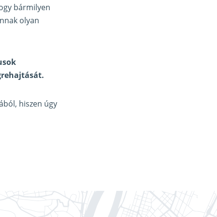
hogy bármilyen
annak olyan
nusok
rehajtását.
ából, hiszen úgy