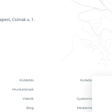
apest, Csónak u. 1.
Küldetés
Kutatás & Elemzés
Munkatársak
Kapcsolat
Videók
Gyakornoki program
Blog
Médiamegjelenések