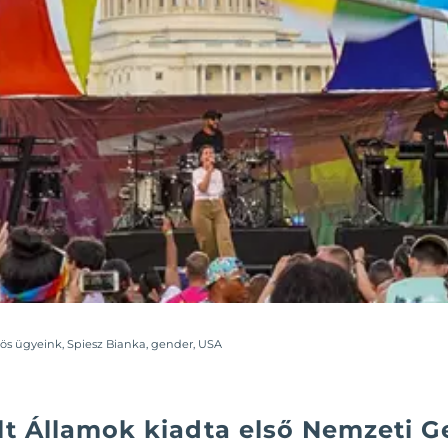
ös ügyeink
,
Spiesz Bianka
,
gender
,
USA
lt Államok kiadta első Nemzeti G