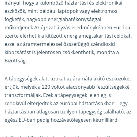
irányul, hogy a különböző háztartási és elektronikai
eszközök, mint például laptopok vagy elektromos
fogkefék, nagyobb energiahatékonysággal
működjenek.Az új szabályzás eredményképpen Európa-
szerte elérhetik a kitűzött energiamegtakarítási célokat,
ezzel az áramtermeléssel összefüggő széndioxid
kibocsátást is jelentősen csökkenthetik, mondta a
Bizottság.
A tápegységek alatt azokat az áramátalakító eszközöket
értjük, melyek a 220 voltot alacsonyabb feszültségekké
transzformálják. Ezek a tápegységek jelenleg is
rendkívül elterjedtek az európai háztartásokban – egy
háztartásban átlagosan tíz ilyen tápegység található, az
egész EU-ban pedig hozzávetőlegesen kétmilliárd.