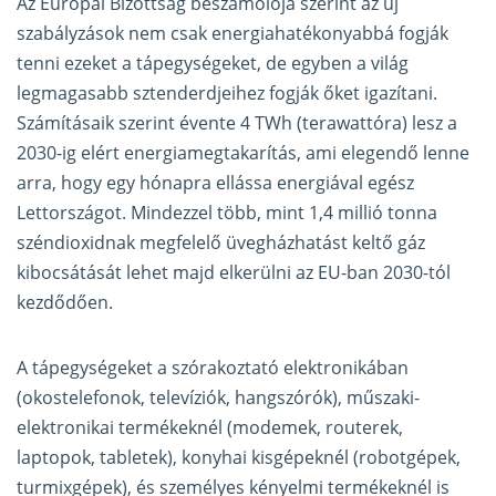
Az Európai Bizottság beszámolója szerint az új
szabályzások nem csak energiahatékonyabbá fogják
tenni ezeket a tápegységeket, de egyben a világ
legmagasabb sztenderdjeihez fogják őket igazítani.
Számításaik szerint évente 4 TWh (terawattóra) lesz a
2030-ig elért energiamegtakarítás, ami elegendő lenne
arra, hogy egy hónapra ellássa energiával egész
Lettországot. Mindezzel több, mint 1,4 millió tonna
széndioxidnak megfelelő üvegházhatást keltő gáz
kibocsátását lehet majd elkerülni az EU-ban 2030-tól
kezdődően.
A tápegységeket a szórakoztató elektronikában
(okostelefonok, televíziók, hangszórók), műszaki-
elektronikai termékeknél (modemek, routerek,
laptopok, tabletek), konyhai kisgépeknél (robotgépek,
turmixgépek), és személyes kényelmi termékeknél is