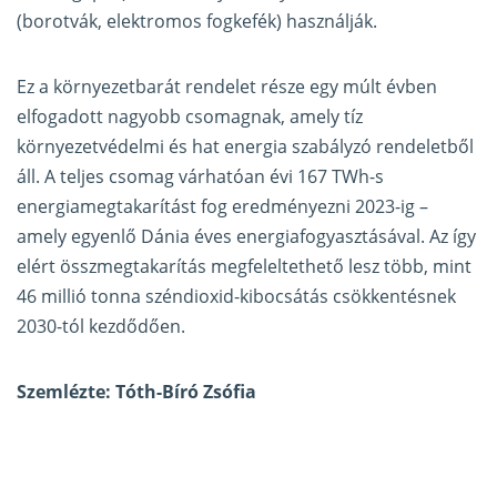
(borotvák, elektromos fogkefék) használják.
Ez a környezetbarát rendelet része egy múlt évben
elfogadott nagyobb csomagnak, amely tíz
környezetvédelmi és hat energia szabályzó rendeletből
áll. A teljes csomag várhatóan évi 167 TWh-s
energiamegtakarítást fog eredményezni 2023-ig –
amely egyenlő Dánia éves energiafogyasztásával. Az így
elért összmegtakarítás megfeleltethető lesz több, mint
46 millió tonna széndioxid-kibocsátás csökkentésnek
2030-tól kezdődően.
Szemlézte: Tóth-Bíró Zsófia