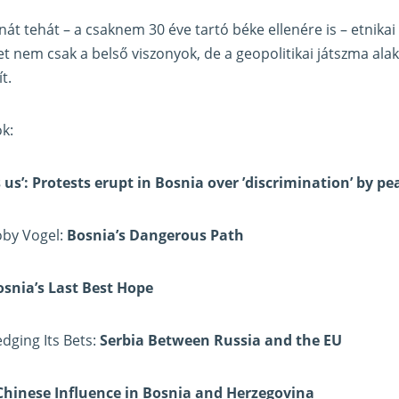
át tehát – a csaknem 30 éve tartó béke ellenére is – etnikai
et nem csak a belső viszonyok, de a geopolitikai játszma alak
t.
ok:
 us’: Protests erupt in Bosnia over ’discrimination’ by p
oby Vogel:
Bosnia’s Dangerous Path
osnia’s Last Best Hope
dging Its Bets:
Serbia Between Russia and the EU
Chinese Influence in Bosnia and Herzegovina