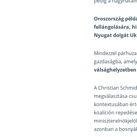
pedig a nagyhatal
Oroszország péld
fellángolására, h
Nyugat dolgát Uk
Mindezzel párhuza
gazdaságba, amely
válsághelyzetben
A Christian Schmid
megválasztása csup
kontextusában érte
koalíción repedések
miniszterelnökjelö
azonban a bosnyák 