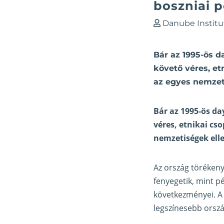
boszniai p
Danube Institu
Bár az 1995-ös d
követő véres, et
az egyes nemzeti
Bár az 1995-ös da
véres, etnikai cs
nemzetiségek elle
Az ország törékeny 
fenyegetik, mint p
következményei. A
legszínesebb ország