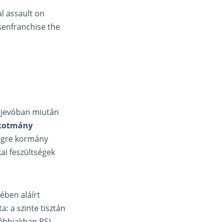
al assault on
senfranchise the
rajevóban miután
lkotmány
végre kormány
ai feszültségek
ében aláírt
: a szinte tisztán
ábbiakban RS),