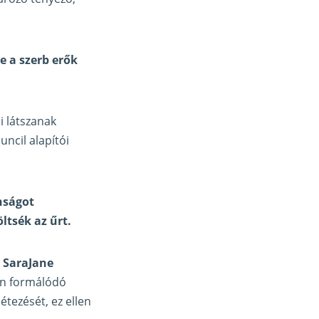
e a szerb erők
i látszanak
ncil alapítói
nságot
ltsék az űrt.
.
SaraJane
on formálódó
tezését, ez ellen