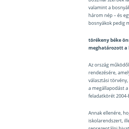
valamint a bosnyák
három nép – és egy
bosnyákok pedig m
törékeny béke ön
meghatározott a
Az ország működőké
rendezésére, amely
választási törvén
a megállapodást a 
feladatkörét 2004-
Annak ellenére, ho
iskolarendszert, il
reprezentálni hiva