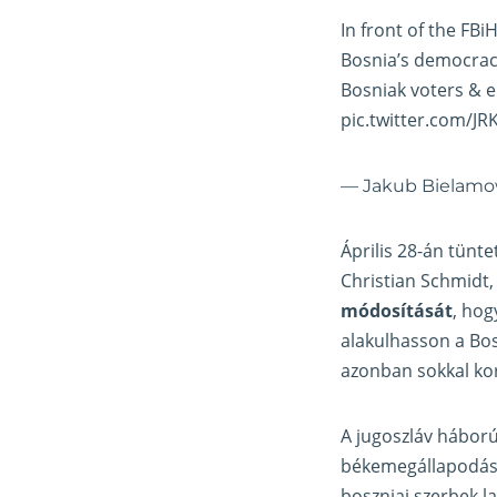
In front of the FBi
Bosnia’s democra
Bosniak voters & e
pic.twitter.com/J
— Jakub Bielamo
Április 28-án tün
Christian Schmidt,
módosítását
, hog
alakulhasson a Bos
azonban sokkal kor
A jugoszláv háború
békemegállapodás z
boszniai szerbek l