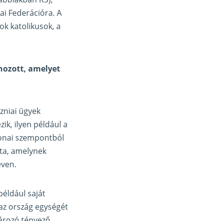
ai Federációra. A
ok katolikusok, a
hozott, amelyet
zniai ügyek
ik, ilyen például a
tonai szempontból
tta, amelynek
éven.
például saját
 az ország egységét
ározó tényező,