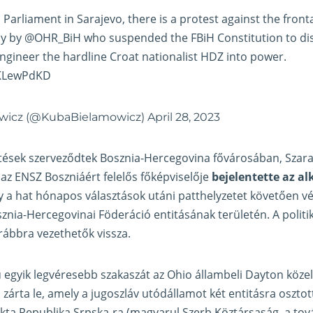
H Parliament in Sarajevo, there is a protest against the front
cy by
@OHR_BiH
who suspended the FBiH Constitution to di
ngineer the hardline Croat nationalist HDZ into power.
RKLewPdKD
wicz (@KubaBielamowicz)
April 28, 2023
tetések szerveződtek Bosznia-Hercegovina fővárosában, Sza
 az ENSZ Boszniáért felelős főképviselője
bejelentette az a
y a hat hónapos választások utáni patthelyzetet követően 
znia-Hercegovinai Föderáció entitásának területén. A politik
ábbra vezethetők vissza.
 egyik legvéresebb szakaszát az Ohio állambeli Dayton közel
árta le, amely a jugoszláv utódállamot két entitásra osztotta
akta Republika Srpska-ra (magyarul Szerb Köztársaság, a tov