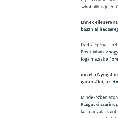
szimbolikus jelent
Ennek ellenére az
boszniai hadsere
Dodik lépése is az
Boszniában. Ahogy 
fogalmaztak a
Fore
mivel a Nyugat m
garantálni, az et
Mindeközben azonba
Rzegocki szerint
p
kormányok és entit