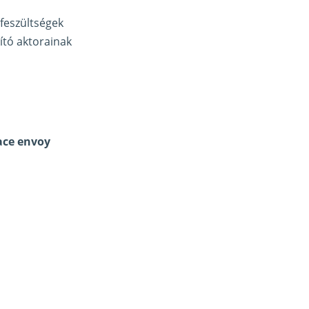
 feszültségek
ító aktorainak
eace envoy