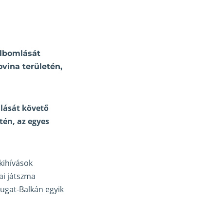
elbomlását
vina területén,
mlását követő
tén, az egyes
 kihívások
ai játszma
ugat-Balkán egyik