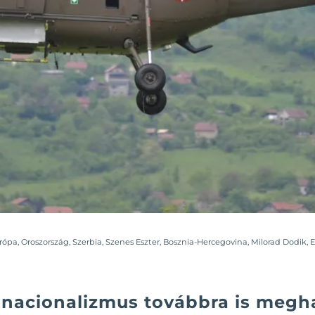
rópa
,
Oroszország
,
Szerbia
,
Szenes Eszter
,
Bosznia-Hercegovina
,
Milorad Dodik
,
i nacionalizmus továbbra is megh