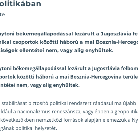
olitikában
te
aytoni békemegállapodással lezárult a Jugoszlávia f
nikai csoportok közötti háború a mai Bosznia-Hercego
ségek ellentétei nem, vagy alig enyhültek.
ytoni békemegállapodással lezárult a Jugoszlávia felbo
oportok közötti háború a mai Bosznia-Hercegovina terüle
ntétei nem, vagy alig enyhültek.
stabilitását biztosító politikai rendszert ráadásul ma újabb
éldául a nacionalizmus reneszánsza, vagy éppen a geopolitik
 következőkben nemzetközi források alapján elemezzük a Ny
ának politikai helyzetét.