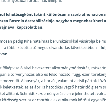
mak árnyékában próbálnak fellépni.
ául lehetőségként tekint különösen a szerb etnonacion
iszen Bosznia destabilizációja nagyban megnehezítheti a
rajnával kapcsolatban.
mosan pedig Kína hatalmas beruházásokkal vásárolja be ma
 – a többi között a tömeges elvándorlás következtében –
fo
 van
.
t főképviselő által bevezetett alkotmánymódosítás, miszerin
án a törvényhozás alsó és felső házától függ, ezen töréken
lmezendő. A bosnyák, a horvát, valamint a civil pártok közö
 keletkeztek, és az április hatodikai végső határidőig sem si
ltet állítani. Schmidt kezdeményezése erre jelenthetett voln
közösség szerint ez csorbítja az etnikumok közötti egyenlős