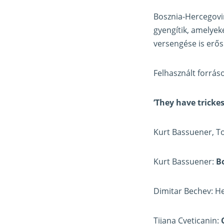
Bosznia-Hercegovin
gyengítik, amelyek
versengése is erősí
Felhasznált forrás
’They have trickes
Kurt Bassuener, T
Kurt Bassuener:
B
Dimitar Bechev: He
Tijana Cveticanin: