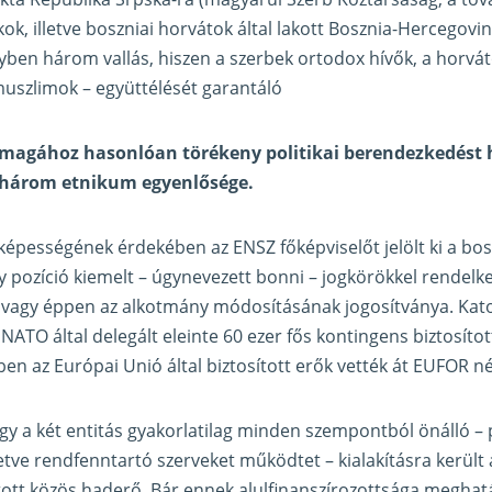
ok, illetve boszniai horvátok által lakott Bosznia-Hercegovin
ben három vallás, hiszen a szerbek ortodox hívők, a horvát
uszlimok – együttélését garantáló
magához hasonlóan törékeny politikai berendezkedést 
 három etnikum egyenlősége.
pességének érdekében az ENSZ főképviselőt jelölt ki a bos
 pozíció kiemelt – úgynevezett bonni – jogkörökkel rendelkez
y, vagy éppen az alkotmány módosításának jogosítványa. Ka
NATO által delegált eleinte 60 ezer fős kontingens biztosíto
ben az Európai Unió által biztosított erők vették át EUFOR n
gy a két entitás gyakorlatilag minden szempontból önálló – 
letve rendfenntartó szerveket működtet – kialakításra került
tott közös haderő. Bár ennek alulfinanszírozottsága meghat