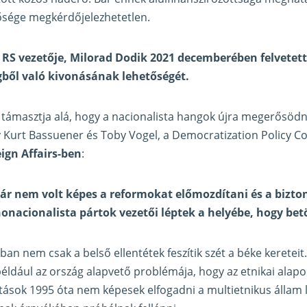
ősége megkérdőjelezhetetlen.
 RS vezetője, Milorad Dodik 2021 decemberében felvetett
gből való kivonásának lehetőségét.
t támasztja alá, hogy a nacionalista hangok újra megerősödn
Kurt Bassuener és Toby Vogel, a Democratization Policy Cou
ign Affairs-ben
:
ár nem volt képes a reformokat előmozdítani és a bizto
nonacionalista pártok vezetői léptek a helyébe, hogy betö
n nem csak a belső ellentétek feszítik szét a béke kereteit
éldául az ország alapvető problémája, hogy az etnikai alap
ások 1995 óta nem képesek elfogadni a multietnikus állam lé