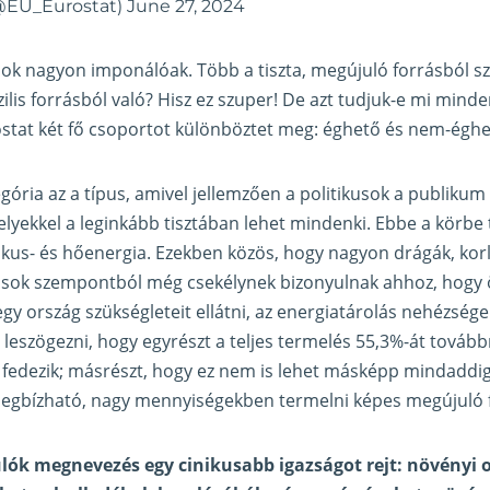
@EU_Eurostat)
June 27, 2024
mok nagyon imponálóak. Több a tiszta, megújuló forrásból 
ilis forrásból való? Hisz ez szuper! De azt tudjuk-e mi minden
ostat két fő csoportot különböztet meg: éghető és nem-égh
ória az a típus, amivel jellemzően a politikusok a publikum 
elyekkel a leginkább tisztában lehet mindenki. Ebbe a körbe t
rmikus- és hőenergia. Ezekben közös, hogy nagyon drágák, kor
 sok szempontból még csekélynek bizonyulnak ahhoz, hog
gy ország szükségleteit ellátni, az energiatárolás nehézsége
s leszögezni, hogy egyrészt a teljes termelés 55,3%-át továb
 fedezik; másrészt, hogy ez nem is lehet másképp mindaddi
megbízható, nagy mennyiségekben termelni képes megújuló 
ók megnevezés egy cinikusabb igazságot rejt: növényi o