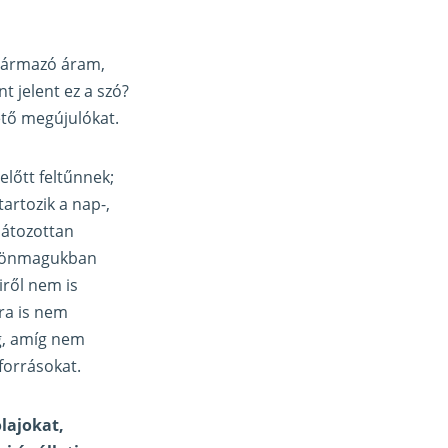
származó áram,
t jelent ez a szó?
ető megújulókat.
előtt feltűnnek;
artozik a nap-,
látozottan
y önmagukban
iről nem is
bra is nem
g, amíg nem
forrásokat.
lajokat,