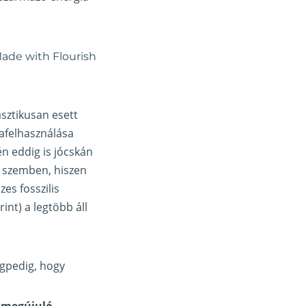
sztikusan esett
afelhasználása
én eddig is jócskán
l szemben, hiszen
es fosszilis
int) a legtöbb áll
égpedig, hogy
r megújuló