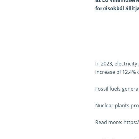
forrásokból állítja
In 2023, electrici
increase of 12.4% o
Fossil fuels gener
Nuclear plants pr
Read more:
https