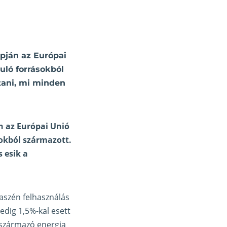
apján az Európai
uló forrásokból
tani, mi minden
n az Európai Unió
okból származott.
 esik a
naszén felhasználás
edig 1,5%-kal esett
 származó energia