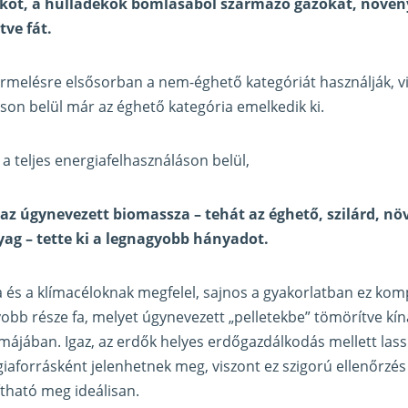
kot, a hulladékok bomlásából származó gázokat, növényi
tve fát.
rmelésre elsősorban a nem-éghető kategóriát használják, vis
son belül már az éghető kategória emelkedik ki.
a teljes energiafelhasználáson belül,
az úgynevezett biomassza – tehát az éghető, szilárd, növ
ag – tette ki a legnagyobb hányadot.
ta és a klímacéloknak megfelel, sajnos a gyakorlatban ez komp
bb része fa, melyet úgynevezett „pelletekbe” tömörítve kín
rmájában. Igaz, az erdők helyes erdőgazdálkodás mellett lass
iaforrásként jelenhetnek meg, viszont ez szigorú ellenőrzés 
ítható meg ideálisan.