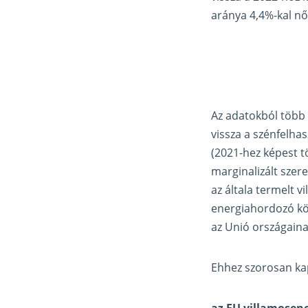
aránya 4,4%-kal nő
Az adatokból több 
vissza a szénfelha
(2021-hez képest t
marginalizált szer
az általa termelt 
energiahordozó közü
az Unió országaina
Ehhez szorosan ka
az EU villamosen