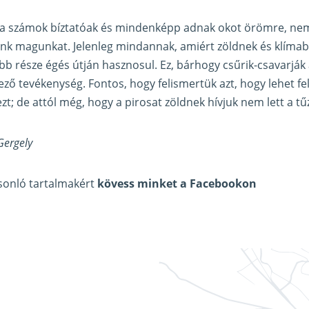
r a számok bíztatóak és mindenképp adnak okot örömre, ne
unk magunkat. Jelenleg mindannak, amiért zöldnek és klímab
 része égés útján hasznosul. Ez, bárhogy csűrik-csavarják 
ző tevékenység. Fontos, hogy felismertük azt, hogy lehet fe
zt; de attól még, hogy a pirosat zöldnek hívjuk nem lett a tű
Gergely
asonló tartalmakért
kövess minket a Facebookon