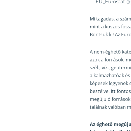
— EU_Eurostat (
Mi tagadás, a szá
mint a koszos fossz
Bontsuk ki! Az Eur
A nem-éghető kateg
azok a források, m
szél-, víz-, geote
alkalmazhatóak és
képesek legyenek e
beszélve. Itt fonto
megújuló források
találnak valóban 
Az éghető megújul