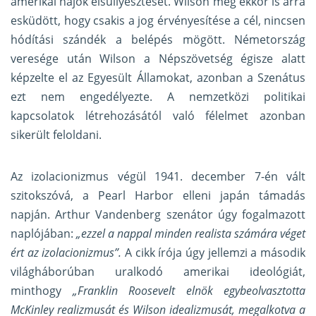
amerikai hajók elsüllyesztését. Wilson még ekkor is arra
esküdött, hogy csakis a jog érvényesítése a cél, nincsen
hódítási szándék a belépés mögött. Németország
veresége után Wilson a Népszövetség égisze alatt
képzelte el az Egyesült Államokat, azonban a Szenátus
ezt nem engedélyezte. A nemzetközi politikai
kapcsolatok létrehozásától való félelmet azonban
sikerült feloldani.
Az izolacionizmus végül 1941. december 7-én vált
szitokszóvá, a Pearl Harbor elleni japán támadás
napján. Arthur Vandenberg szenátor úgy fogalmazott
naplójában:
„ezzel a nappal minden realista számára véget
ért az izolacionizmus”.
A cikk írója úgy jellemzi a második
világháborúban uralkodó amerikai ideológiát,
minthogy
„Franklin Roosevelt elnök egybeolvasztotta
McKinley realizmusát és Wilson idealizmusát, megalkotva a