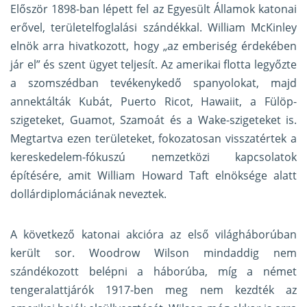
Először 1898-ban lépett fel az Egyesült Államok katonai
erővel, területelfoglalási szándékkal. William McKinley
elnök arra hivatkozott, hogy „az emberiség érdekében
jár el” és szent ügyet teljesít. Az amerikai flotta legyőzte
a szomszédban tevékenykedő spanyolokat, majd
annektálták Kubát, Puerto Ricot, Hawaiit, a Fülöp-
szigeteket, Guamot, Szamoát és a Wake-szigeteket is.
Megtartva ezen területeket, fokozatosan visszatértek a
kereskedelem-fókuszú nemzetközi kapcsolatok
építésére, amit William Howard Taft elnöksége alatt
dollárdiplomáciának neveztek.
A következő katonai akcióra az első világháborúban
került sor. Woodrow Wilson mindaddig nem
szándékozott belépni a háborúba, míg a német
tengeralattjárók 1917-ben meg nem kezdték az