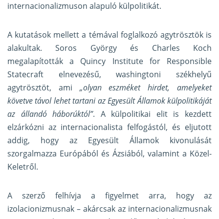
internacionalizmuson alapuló külpolitikát.
A kutatások mellett a témával foglalkozó agytrösztök is
alakultak. Soros György és Charles Koch
megalapították a Quincy Institute for Responsible
Statecraft elnevezésű, washingtoni székhelyű
agytrösztöt, ami
„olyan eszméket hirdet, amelyeket
követve távol lehet tartani az Egyesült Államok külpolitikáját
az állandó háborúktól”
. A külpolitikai elit is kezdett
elzárkózni az internacionalista felfogástól, és eljutott
addig, hogy az Egyesült Államok kivonulását
szorgalmazza Európából és Ázsiából, valamint a Közel-
Keletről.
A szerző felhívja a figyelmet arra, hogy az
izolacionizmusnak – akárcsak az internacionalizmusnak