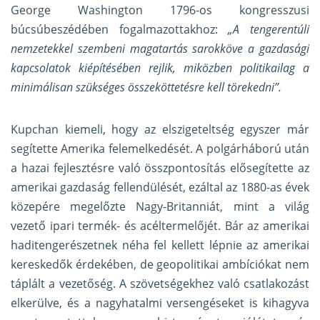
George Washington 1796-os kongresszusi
búcsúbeszédében fogalmazottakhoz:
„A tengerentúli
nemzetekkel szembeni magatartás sarokköve a gazdasági
kapcsolatok kiépítésében rejlik, miközben politikailag a
minimálisan szükséges összeköttetésre kell törekedni”.
Kupchan kiemeli, hogy az elszigeteltség egyszer már
segítette Amerika felemelkedését. A polgárháború után
a hazai fejlesztésre való összpontosítás elősegítette az
amerikai gazdaság fellendülését, ezáltal az 1880-as évek
közepére megelőzte Nagy-Britanniát, mint a világ
vezető ipari termék- és acéltermelőjét. Bár az amerikai
haditengerészetnek néha fel kellett lépnie az amerikai
kereskedők érdekében, de geopolitikai ambíciókat nem
táplált a vezetőség. A szövetségekhez való csatlakozást
elkerülve, és a nagyhatalmi versengéseket is kihagyva