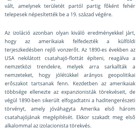
vált, amelynek területét partól partig főként fehér
telepesek népesítették be a 19. század végére.
Az izoláció azonban olyan kiváló eredményekkel járt,
hogy az amerikaiak felfedezték a külföldi
terjeszkedésben rejlő vonzerőt. Az 1890-es években az
USA nekilátott csatahajó-flottát építeni, reagálva a
nemzetközi trendekre, melyek arra sarkallták a
nemzeteket, hogy jólétükkel arányos geopolitikai
erőszakot tartsanak fenn. Kezdetben az amerikaiak
többsége ellenezte az expanzionisták törekvéseit, de
végül 1890-ben sikerült elfogadtatni a haditengerészeti
törvényt, amely jóváhagyta Amerika első három
csatahajójának megépítését. Ekkor szakadt meg első
alkalommal az izolacionista törekvés.