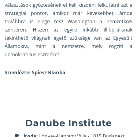
választások győztesének el kell kezdeni felkutatni azt a
stratégiai pontot, amikor már kevesebbet, ámde
továbbra is elege tesz Washington a nemzetközi
színtéren. Hiszen az egyre inkább illiberálisnak
tekinthető világnak égető szüksége van az Egyesült
Államokra, mint a nemzetre, mely rögzíti a
demokratikus eszméket.
Szemlézte: Spiesz Bianka
Danube Institute
Iroda:
Lónyay-Hatvany Villa - 1015 Budapest,