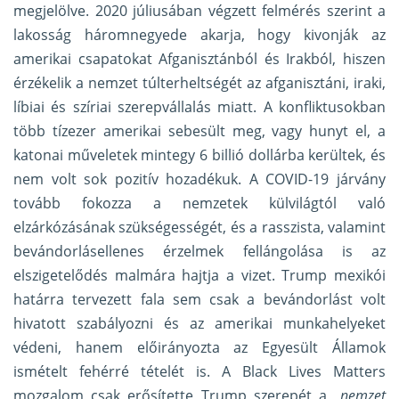
megjelölve. 2020 júliusában végzett felmérés szerint a
lakosság háromnegyede akarja, hogy kivonják az
amerikai csapatokat Afganisztánból és Irakból, hiszen
érzékelik a nemzet túlterheltségét az afganisztáni, iraki,
líbiai és szíriai szerepvállalás miatt. A konfliktusokban
több tízezer amerikai sebesült meg, vagy hunyt el, a
katonai műveletek mintegy 6 billió dollárba kerültek, és
nem volt sok pozitív hozadékuk. A COVID-19 járvány
tovább fokozza a nemzetek külvilágtól való
elzárkózásának szükségességét, és a rasszista, valamint
bevándorlásellenes érzelmek fellángolása is az
elszigetelődés malmára hajtja a vizet. Trump mexikói
határra tervezett fala sem csak a bevándorlást volt
hivatott szabályozni és az amerikai munkahelyeket
védeni, hanem előirányozta az Egyesült Államok
ismételt fehérré tételét is. A Black Lives Matters
mozgalom csak erősítette Trump szerepét a
„nemzet