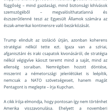
függőség – mind gazdasági, mind biztonsági kihívások
szemszögéből – megvalósíthatatlanná és
észszerűtlenné teszi az Egyesült Államok számára az
észak-amerikai kontinensre való bezárkózását.
Trump elindult az izoláció útján, azonban koherens
stratégiai nélkül tette ezt. Igaza van a szíriai,
afganisztáni és iraki csapatok kivonásáról, de stratégia
nélkül végigvíve káoszt teremt mind a saját, mind az
ellenség soraiban. Nemrégiben hozott döntése,
miszerint a németországi jelenlétüket is leépítik,
nemcsak a NATO szövetségeseit, hanem magát
Pentagont is meglepte – írja Kupchan.
A cikk írója elmondja, hogy pontosan így nem történhet
Amerika visszavonulása. Ehelyett a novemberi