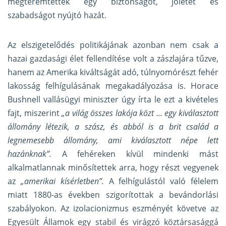
megteremtettek egy biztonságot, jólétet és
szabadságot nyújtó hazát.
Az elszigetelődés politikájának azonban nem csak a
hazai gazdasági élet fellendítése volt a zászlajára tűzve,
hanem az Amerika kiváltságát adó, túlnyomórészt fehér
lakosság felhígulásának megakadályozása is. Horace
Bushnell vallásügyi miniszter úgy írta le ezt a kivételes
fajt, miszerint
„a világ összes lakója közt ... egy kiválasztott
állomány létezik, a szász, és abból is a brit család a
legnemesebb állomány, ami kiválasztott népe lett
hazánknak”.
A fehéreken kívül mindenki mást
alkalmatlannak minősítettek arra, hogy részt vegyenek
az
„amerikai kísérletben”.
A felhígulástól való félelem
miatt 1880-as években szigorítottak a bevándorlási
szabályokon. Az izolacionizmus eszményét követve az
Egyesült Államok egy stabil és virágzó köztársasággá