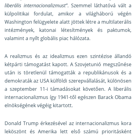
liberális internacionalizmust”
. Szemmel láthatóvá vált a
külpolitikai fordulat, amikor a világháború végén
Washington felügyelete alatt jöttek létre a multilaterális
intézmények, katonai létesítmények és paktumok,
valamint a nyílt globális piac hálózata.
A realizmus és az idealizmus ezen szintézise állandó
kétpárti támogatást kapott. A Szovjetunió megszűnése
után is töretlenül támogatták a republikánusok és a
demokraták az USA külföldi szerepvállalását, különösen
a szeptember 11-i támadásokat követően. A liberális
internacionalizmus így 1941-től egészen Barack Obama
elnökségének végéig kitartott.
Donald Trump érkezésével az internacionalizmus kora
leköszönt és Amerika lett első számú prioritásként