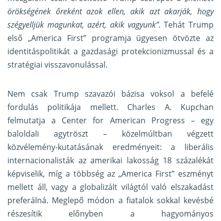
örökségének őreként azok ellen, akik azt akarják, hogy
szégyelljük magunkat, azért, akik vagyunk”.
Tehát Trump
első „America First” programja ügyesen ötvözte az
identitáspolitikát a gazdasági protekcionizmussal és a
stratégiai visszavonulással.
Nem csak Trump szavazói bázisa voksol a befelé
fordulás politikája mellett. Charles A. Kupchan
felmutatja a Center for American Progress – egy
baloldali agytröszt – közelmúltban végzett
közvélemény-kutatásának eredményeit: a liberális
internacionalisták az amerikai lakosság 18 százalékát
képviselik, míg a többség az „America First” eszményt
mellett áll, vagy a globalizált világtól való elszakadást
preferálná. Meglepő módon a fiatalok sokkal kevésbé
részesítik előnyben a hagyományos