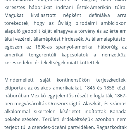
keresztes háborúkat indítani Észak-Amerikán túlra.
Magukat kiválasztott népként definiálva arra
törekedtek, hogy az Óvilág birodalmi ambíciókon
alapuló geopolitikáját elhagyva a törvény és az értelem
által vezérelt államépítést hirdessék. Az államalapítástól
egészen az 1898-as spanyol-amerikai háborúig az
amerikai tengerentúli kapcsolatok a nemzetközi
kereskedelmi érdekeltségek miatt köttettek.
Mindemellett saját kontinensükön terjeszkedtek:
eltiporták az őslakos amerikaiakat, 1846 és 1858 közti
háborúban Mexikó egy jelentős részét elfoglalták, 1867-
ben megvásárolták Oroszországtól Alaszkát, és számos
alkalommal sikertelen kísérletet indítottak Kanada
bekebelezésére. Területi érdekeltségük azonban nem
terjedt túl a csendes-óceáni partvidéken. Ragaszkodtak