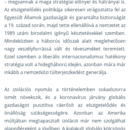
– megvannak a maga stratégiai előnyei és hátrányai is.
Az elszigetelődés politikája sikeresen virágoztatta fel az
Egyesült Államok gazdaságát és garantálta biztonságát
a 19. század során, majd tette ellenállóvá a nemzetet az
1989 utáni birodalmi igényű késztetésekkel szemben.
Mindeközben a háborús időszak alatt meglehetősen
nagy veszélyforrássá vált és téveszméket teremtett.
Ezzel szemben a liberális internacionalizmus hatékony
stratégia volt a hidegháború idején, azonban mára már
inkább a nemzetközi túlterjeszkedést generálja.
Az izolációs nyomás a történelemben sokadszorra
ismét növekszik, és a koronavírus járvány globális
gazdaságot pusztítva ráerősít az elszigetelődés és
önállóság szükségességére. Azonban az Amerika
múltjában megtapasztalt izoláció már nem szolgálhat
alappilléreként a jövőben. A kialakult globális kölcsönös