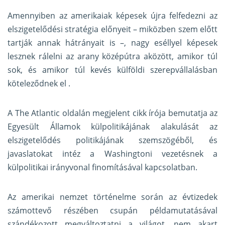
Amennyiben az amerikaiak képesek újra felfedezni az
elszigetelődési stratégia előnyeit – miközben szem előtt
tartják annak hátrányait is –, nagy eséllyel képesek
lesznek rálelni az arany középútra aközött, amikor túl
sok, és amikor túl kevés külföldi szerepvállalásban
köteleződnek el .
A The Atlantic oldalán megjelent cikk írója bemutatja az
Egyesült Államok külpolitikájának alakulását az
elszigetelődés politikájának szemszögéből, és
javaslatokat intéz a Washingtoni vezetésnek a
külpolitikai irányvonal finomításával kapcsolatban.
Az amerikai nemzet történelme során az évtizedek
számottevő részében csupán példamutatásával
szándékozott megváltoztatni a világot, nem akart