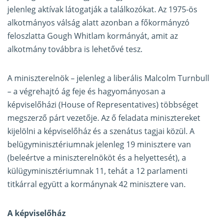
jelenleg aktívak látogatják a találkozókat. Az 1975-ös
alkotmányos válság alatt azonban a főkormányzó
feloszlatta Gough Whitlam kormányát, amit az
alkotmány továbbra is lehetővé tesz.
A miniszterelnök – jelenleg a liberális Malcolm Turnbull
– a végrehajtó ág feje és hagyományosan a
képviselőházi (House of Representatives) többséget
megszerző párt vezetője. Az ő feladata minisztereket
kijelölni a képviselőház és a szenátus tagjai közül. A
belügyminisztériumnak jelenleg 19 minisztere van
(beleértve a miniszterelnököt és a helyettesét), a
külügyminisztériumnak 11, tehát a 12 parlamenti
titkárral együtt a kormánynak 42 minisztere van.
A képviselőház