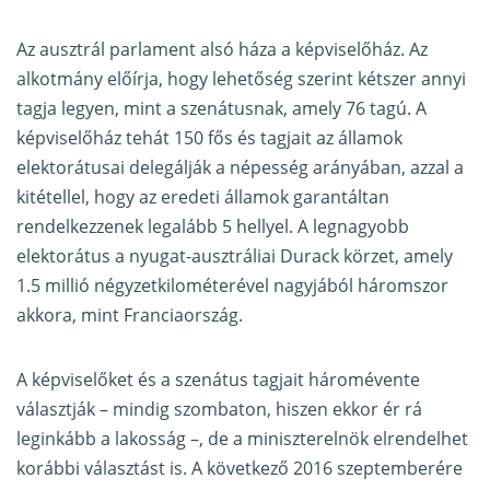
Az ausztrál parlament alsó háza a képviselőház. Az
alkotmány előírja, hogy lehetőség szerint kétszer annyi
tagja legyen, mint a szenátusnak, amely 76 tagú. A
képviselőház tehát 150 fős és tagjait az államok
elektorátusai delegálják a népesség arányában, azzal a
kitétellel, hogy az eredeti államok garantáltan
rendelkezzenek legalább 5 hellyel. A legnagyobb
elektorátus a nyugat-ausztráliai Durack körzet, amely
1.5 millió négyzetkilométerével nagyjából háromszor
akkora, mint Franciaország.
A képviselőket és a szenátus tagjait háromévente
választják – mindig szombaton, hiszen ekkor ér rá
leginkább a lakosság –, de a miniszterelnök elrendelhet
korábbi választást is. A következő 2016 szeptemberére