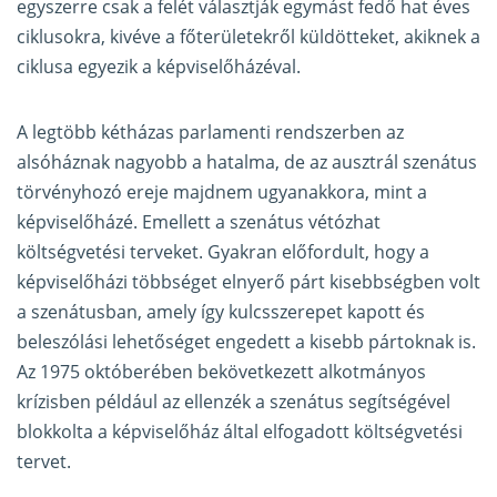
egyszerre csak a felét választják egymást fedő hat éves
ciklusokra, kivéve a főterületekről küldötteket, akiknek a
ciklusa egyezik a képviselőházéval.
A legtöbb kétházas parlamenti rendszerben az
alsóháznak nagyobb a hatalma, de az ausztrál szenátus
törvényhozó ereje majdnem ugyanakkora, mint a
képviselőházé. Emellett a szenátus vétózhat
költségvetési terveket. Gyakran előfordult, hogy a
képviselőházi többséget elnyerő párt kisebbségben volt
a szenátusban, amely így kulcsszerepet kapott és
beleszólási lehetőséget engedett a kisebb pártoknak is.
Az 1975 októberében bekövetkezett alkotmányos
krízisben például az ellenzék a szenátus segítségével
blokkolta a képviselőház által elfogadott költségvetési
tervet.