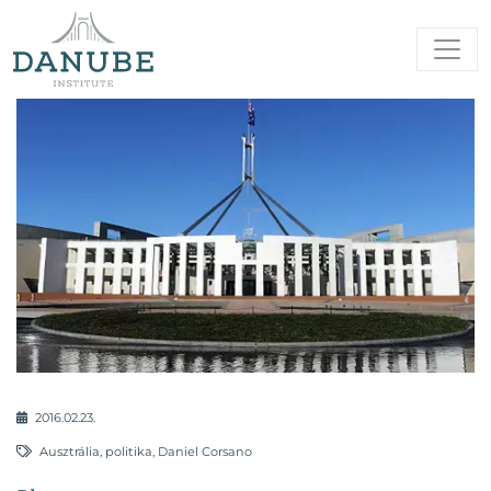
2016.02.23.
Ausztrália
,
politika
,
Daniel Corsano