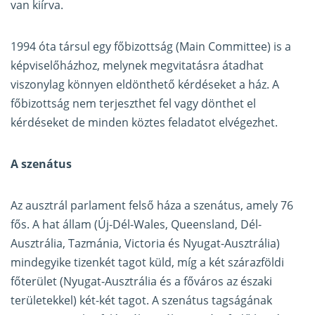
van kiírva.
1994 óta társul egy főbizottság (Main Committee) is a
képviselőházhoz, melynek megvitatásra átadhat
viszonylag könnyen eldönthető kérdéseket a ház. A
főbizottság nem terjeszthet fel vagy dönthet el
kérdéseket de minden köztes feladatot elvégezhet.
A szenátus
Az ausztrál parlament felső háza a szenátus, amely 76
fős. A hat állam (Új-Dél-Wales, Queensland, Dél-
Ausztrália, Tazmánia, Victoria és Nyugat-Ausztrália)
mindegyike tizenkét tagot küld, míg a két szárazföldi
főterület (Nyugat-Ausztrália és a főváros az északi
területekkel) két-két tagot. A szenátus tagságának