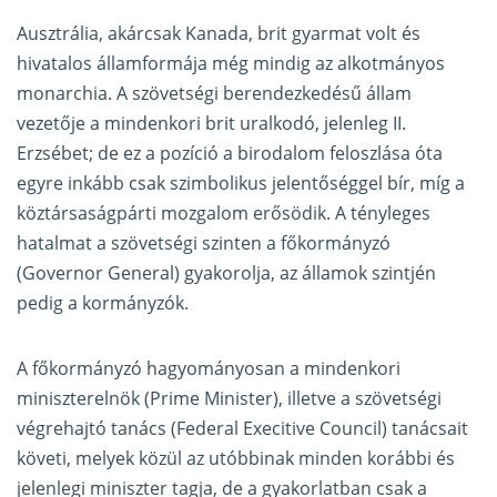
Ausztrália, akárcsak Kanada, brit gyarmat volt és
hivatalos államformája még mindig az alkotmányos
monarchia. A szövetségi berendezkedésű állam
vezetője a mindenkori brit uralkodó, jelenleg II.
Erzsébet; de ez a pozíció a birodalom feloszlása óta
egyre inkább csak szimbolikus jelentőséggel bír, míg a
köztársaságpárti mozgalom erősödik. A tényleges
hatalmat a szövetségi szinten a főkormányzó
(Governor General) gyakorolja, az államok szintjén
pedig a kormányzók.
A főkormányzó hagyományosan a mindenkori
miniszterelnök (Prime Minister), illetve a szövetségi
végrehajtó tanács (Federal Execitive Council) tanácsait
követi, melyek közül az utóbbinak minden korábbi és
jelenlegi miniszter tagja, de a gyakorlatban csak a