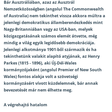
Bár Ausztráliában, azaz az Ausztrál
Nemzetközösségben (angolul The Commonwealth
of Australia) nem tekinthet vissza akkora múltra a
jelenlegi demokratikus államberendezkedés mint
Nagy-Britanniában vagy az USA-ban, melyek
közigazgatásának számos elemét átvette, még
mindig a világ egyik legidősebb demokráciája.
Jelenlegi alkotmánya 1901-ből származik és ha
tekinthetünk valakit alapító atyjának, az
Henry
Parkes
(1815 - 1896), aki Új-Dél-Wales
kormányzójaként (angolul Premier of New South
Wales) fontos alakja volt a szövetségi
kormányzásért vívott küzdelemnek, bár annak
bevezetését már nem élhette meg.
A végrehajtó hatalom