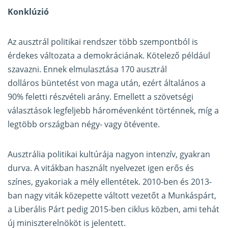
Konklúzió
Az ausztrál politikai rendszer több szempontból is
érdekes változata a demokráciának. Kötelező például
szavazni. Ennek elmulasztása 170 ausztrál
dolláros büntetést von maga után, ezért általános a
90% feletti részvételi arány. Emellett a szövetségi
választások legfeljebb háromévenként történnek, míg a
legtöbb országban négy- vagy ötévente.
Ausztrália politikai kultúrája nagyon intenzív, gyakran
durva. A vitákban használt nyelvezet igen erős és
színes, gyakoriak a mély ellentétek. 2010-ben és 2013-
ban nagy viták közepette váltott vezetőt a Munkáspárt,
a Liberális Párt pedig 2015-ben ciklus közben, ami tehát
új miniszterelnököt is jelentett.