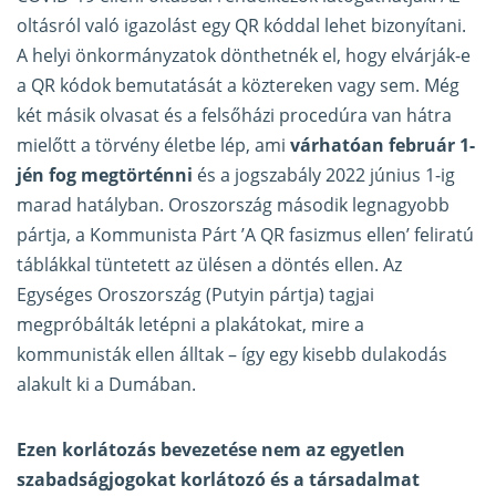
oltásról való igazolást egy QR kóddal lehet bizonyítani.
A helyi önkormányzatok dönthetnék el, hogy elvárják-e
a QR kódok bemutatását a köztereken vagy sem. Még
két másik olvasat és a felsőházi procedúra van hátra
mielőtt a törvény életbe lép, ami
várhatóan február 1-
jén fog megtörténni
és a jogszabály 2022 június 1-ig
marad hatályban. Oroszország második legnagyobb
pártja, a Kommunista Párt ’A QR fasizmus ellen’ feliratú
táblákkal tüntetett az ülésen a döntés ellen. Az
Egységes Oroszország (Putyin pártja) tagjai
megpróbálták letépni a plakátokat, mire a
kommunisták ellen álltak – így egy kisebb dulakodás
alakult ki a Dumában.
Ezen korlátozás bevezetése nem az egyetlen
szabadságjogokat korlátozó és a társadalmat