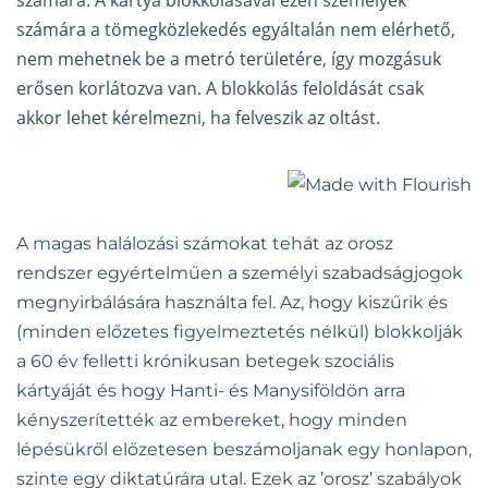
számára. A kártya blokkolásával ezen személyek
számára a tömegközlekedés egyáltalán nem elérhető,
nem mehetnek be a metró területére, így mozgásuk
erősen korlátozva van. A blokkolás feloldását csak
akkor lehet kérelmezni, ha felveszik az oltást.
A magas halálozási számokat tehát az orosz
rendszer egyértelműen a személyi szabadságjogok
megnyirbálására használta fel. Az, hogy kiszűrik és
(minden előzetes figyelmeztetés nélkül) blokkolják
a 60 év felletti krónikusan betegek szociális
kártyáját és hogy Hanti- és Manysiföldön arra
kényszerítették az embereket, hogy minden
lépésükről előzetesen beszámoljanak egy honlapon,
szinte egy diktatúrára utal. Ezek az ’orosz’ szabályok