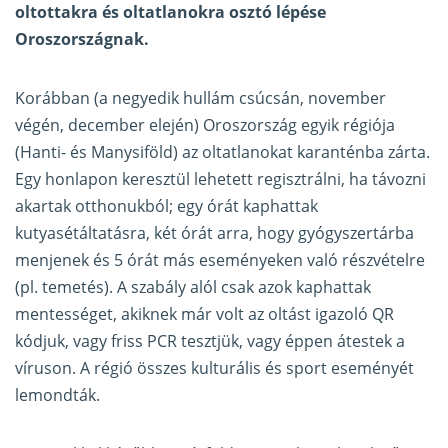
oltottakra és oltatlanokra osztó lépése
Oroszországnak.
Korábban (a negyedik hullám csúcsán, november
végén, december elején) Oroszország egyik régiója
(Hanti- és Manysiföld) az oltatlanokat karanténba zárta.
Egy honlapon keresztül lehetett regisztrálni, ha távozni
akartak otthonukból; egy órát kaphattak
kutyasétáltatásra, két órát arra, hogy gyógyszertárba
menjenek és 5 órát más eseményeken való részvételre
(pl. temetés). A szabály alól csak azok kaphattak
mentességet, akiknek már volt az oltást igazoló QR
kódjuk, vagy friss PCR tesztjük, vagy éppen átestek a
víruson. A régió összes kulturális és sport eseményét
lemondták.