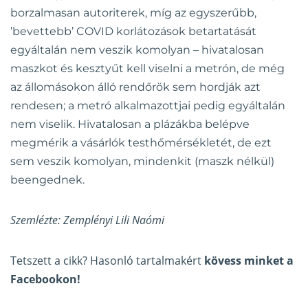
borzalmasan autoriterek, míg az egyszerűbb,
’bevettebb’ COVID korlátozások betartatását
egyáltalán nem veszik komolyan – hivatalosan
maszkot és kesztyűt kell viselni a metrón, de még
az állomásokon álló rendőrök sem hordják azt
rendesen; a metró alkalmazottjai pedig egyáltalán
nem viselik. Hivatalosan a plázákba belépve
megmérik a vásárlók testhőmérsékletét, de ezt
sem veszik komolyan, mindenkit (maszk nélkül)
beengednek.
Szemlézte: Zemplényi Lili Naómi
Tetszett a cikk? Hasonló tartalmakért
kövess minket a
Facebookon!