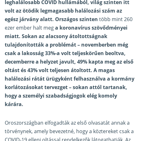
leghalálosabb COVID hullámából, világ szinten itt
volt az ötödik legmagasabb halálozási szám az
egész járvány alatt. Országos szinten
több mint 260
ezer ember halt meg
a koronavírus szövődményei
miatt. Sokan az alacsony átoltottságnak
tulajdonították a problémát – novemberben még
csak a lakosság 33%-a volt teljeskörűen beoltva,
decemberre a helyzet javult, 49% kapta meg az első
oltást és 43% volt teljesen átoltott. A magas
halálozási rátát ürügyként felhasználva a kormány
korlátozásokat tervezget – sokan attól tartanak,
hogy a személyi szabadságjogok elég komoly
kárára.
Oroszországban elfogadták az első olvasatát annak a
törvénynek, amely bevezetné, hogy a köztereket csak a
COVID-19 elleni oltással rendelkezők látogathatják. Az