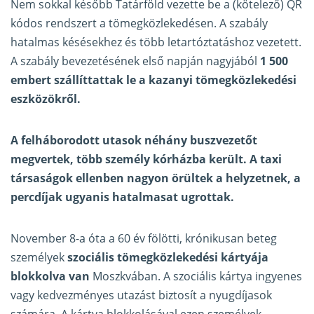
Nem sokkal később Tatárföld vezette be a (kötelező) QR
kódos rendszert a tömegközlekedésen. A szabály
hatalmas késésekhez és több letartóztatáshoz vezetett.
A szabály bevezetésének első napján nagyjából
1 500
embert szállíttattak le a kazanyi tömegközlekedési
eszközökről.
A felháborodott utasok néhány buszvezetőt
megvertek, több személy kórházba került. A taxi
társaságok ellenben nagyon örültek a helyzetnek, a
percdíjak ugyanis hatalmasat ugrottak.
November 8-a óta a 60 év fölötti, krónikusan beteg
személyek
szociális tömegközlekedési kártyája
blokkolva van
Moszkvában. A szociális kártya ingyenes
vagy kedvezményes utazást biztosít a nyugdíjasok