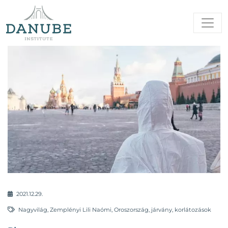
2021.12.29.
Nagyvilág
,
Zemplényi Lili Naómi
,
Oroszország
,
járvány
,
korlátozások