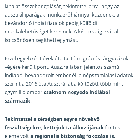
kínálat összehangolását, tekintettel arra, hogy az
ausztrál iparágak munkaerőhiánnyal küzdenek, a
bevándorló indiai fiatalok pedig külföldi
munkalehetőséget keresnek. A két ország ezáltal
kölcsönösen segítheti egymást.
Ezzel egyébként évek óta tartó migrációs tárgyalások
végére került pont. Ausztráliában jelentős számú
Indiából bevándorolt ember él: a népszámlálási adatok
szerint a 2016 óta Ausztráliába költözött több mint
egymillió ember
csaknem negyede Indiából
származik
.
Tekintettel a térségben egyre növekvő
feszültségekre, kettejük találkozójának
fontos
eleme volt
a regionális biztonság fokozása is.