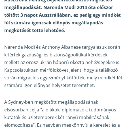
megállapodását. Narenda Modi 2014 óta először
töltött 3 napot Ausztráliában, ez pedig egy mindkét
fél számára igencsak előnyös megállapodás
megkötését tette lehetővé.
Narenda Modi és Anthony Albanese tárgyalásuk során
kitértek gazdasági és biztonságpolitikai kérdések
mellett az orosz-ukrán háború okozta nehézségekre is.
Kapcsolatukban mérföldkövet jelent, hogy a találkozó
során migrációs egyezményt kötöttek, mely mindkét fél
számára igen előnyös helyzetet teremthet.
A Sydney-ben megkötött megállapodásának
elsősorban célja "a diákok, diplomások, tudományos
kutatók és üzletemberek kétirányú mobilitásának
előmozdítása". Ez nagyban megkönnyíti a kereslet és a