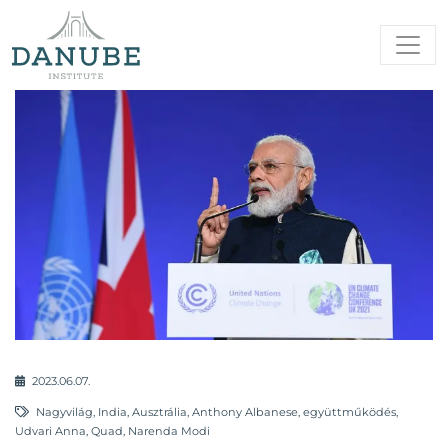
2023.06.07.
Nagyvilág
,
India
,
Ausztrália
,
Anthony Albanese
,
együttműködés
,
Udvari Anna
,
Quad
,
Narenda Modi