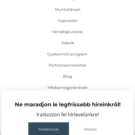
Munkatársak
Kapcsolat
Vendégkutatók
Videók
Gyakornoki program
Partnerszervezetek
Blog
Médiamegjelenések
Események
Ne maradjon le legfrissebb híreinkről!
Iratkozzon fel hírlevelünkre!
Feliratkozás
Elrejtés