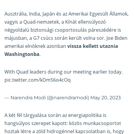
Ausztrália, India, Japán és az Amerikai Egyesült Államok,
vagyis a Quad-nemzetek, a Kínát ellensúlyozó
négyoldalú biztonsági csoportosulás páreszédére is
májusban, a G7 csúcs során került volna sor. Joe Biden
amerikai elnöknek azonban
vissza kellett utaznia
Washingtonba
.
With Quad leaders during our meeting earlier today.
pic.twitter.com/kDm56o4cOq
— Narendra Modi (@narendramodi)
May 20, 2023
A két fél tárgyalása során az energiapolitika is
hangsúlyos szerepet kapott: közös munkacsoportot
hoztak létre a zöld hidrogénnel kapcsolatban is, hogy