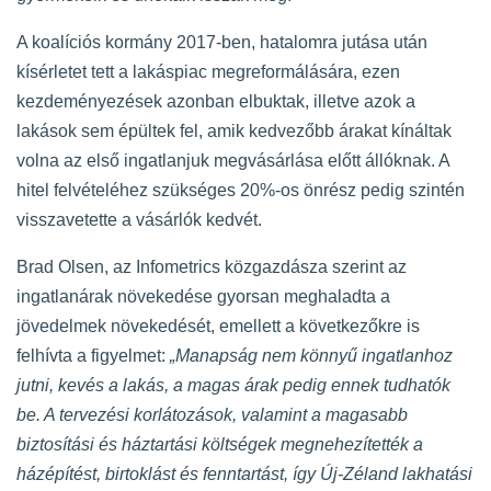
A koalíciós kormány 2017-ben, hatalomra jutása után
kísérletet tett a lakáspiac megreformálására, ezen
kezdeményezések azonban elbuktak, illetve azok a
lakások sem épültek fel, amik kedvezőbb árakat kínáltak
volna az első ingatlanjuk megvásárlása előtt állóknak. A
hitel felvételéhez szükséges 20%-os önrész pedig szintén
visszavetette a vásárlók kedvét.
Brad Olsen, az Infometrics közgazdásza szerint az
ingatlanárak növekedése gyorsan meghaladta a
jövedelmek növekedését, emellett a következőkre is
felhívta a figyelmet:
„Manapság nem könnyű ingatlanhoz
jutni, kevés a lakás, a magas árak pedig ennek tudhatók
be. A tervezési korlátozások, valamint a magasabb
biztosítási és háztartási költségek megnehezítették a
házépítést, birtoklást és fenntartást, így Új-Zéland lakhatási