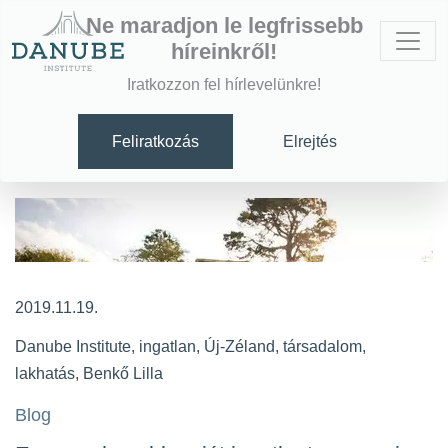
Ne maradjon le legfrissebb
híreinkről!
Iratkozzon fel hírlevelünkre!
Feliratkozás
Elrejtés
2019.11.19.
Danube Institute
,
ingatlan
,
Új-Zéland
,
társadalom
,
lakhatás
,
Benkő Lilla
Blog