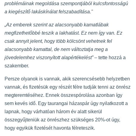
problémáinak megoldása szempontjából kulcsfontosságú
a kiegészítő lakáskínálat felszabadítása."
„Az emberek szerint az alacsonyabb kamatlábak
megfizethetőbbé teszik a lakhatást. Ez nem így van. Ez
csak annyit jelent, hogy több kölcsönt vehetnek fel
alacsonyabb kamattal, de nem változtatja meg a
jövedelemhez viszonyított alapértékelést” –
tette hozzá a
szakember.
Persze olyanok is vannak, akik szerencsésebb helyzetben
vannak, és fizetésük egy részét félre tudják tenni az önrész
megteremtéséhez. Ennek összespórolása azonban így
sem kevés idő. Egy taurangai házaspár úgy nyilatkozott a
lapnak, hogy várhatóan három év alatt sikerül
összegyűjteniük az önrészhez szükséges 20%-ot úgy,
hogy egyikük fizetését havonta félreteszik.