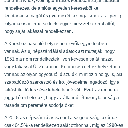
Johanna Knox, wellingtoni lakos korábban saját lakással
rendelkezett, de amióta egyetlen keresetből kell
fenntartania magát és gyermekét, az ingatlanok árai pedig
folyamatosan emelkednek, egyre messzebb kerül attól,
hogy saját lakással rendelkezzen.
A Knoxhoz hasonló helyzetben lévők egyre többen
vannak. Az új népszámlálási adatok azt mutatják, hogy
1951 óta nem rendelkeztek ilyen kevesen saját házzal
vagy lakással Új-Zélandon. Különösen nehéz helyzetben
vannak az olyan egyedülálló szülők, mint ez a hölgy is, aki
szabadúszó szerkesztő és író, jövedelme ingadozó, így a
lakáshitel törlesztése lehetetlenné vált. Ezek az emberek
joggal érezhetik azt, hogy az állandó létbizonytalanság a
társadalom peremére sodorja őket.
A 2018-as népszámlálás szerint a szigetország lakóinak
csak 64,5% -a rendelkezett saját otthonnal, míg az 1990-es