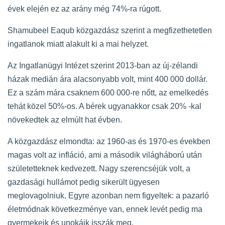
évek elején ez az arány még 74%-ra rúgott.
Shamubeel Eaqub közgazdász szerint a megfizethetetlen
ingatlanok miatt alakult ki a mai helyzet.
Az Ingatlanügyi Intézet szerint 2013-ban az új-zélandi
házak medián ára alacsonyabb volt, mint 400 000 dollár.
Ez a szám mára csaknem 600 000-re nőtt, az emelkedés
tehát közel 50%-os. A bérek ugyanakkor csak 20% -kal
növekedtek az elmúlt hat évben.
A közgazdász elmondta: az 1960-as és 1970-es években
magas volt az infláció, ami a második világháború után
születetteknek kedvezett. Nagy szerencséjük volt, a
gazdasági hullámot pedig sikerült ügyesen
meglovagolniuk. Egyre azonban nem figyeltek: a pazarló
életmódnak következménye van, ennek levét pedig ma
gyermekeik és unokáik isszák meg.