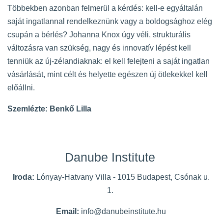
Többekben azonban felmerül a kérdés: kell-e egyáltalán
saját ingatlannal rendelkeznünk vagy a boldogsághoz elég
csupán a bérlés? Johanna Knox úgy véli, strukturális
változásra van szükség, nagy és innovatív lépést kell
tenniük az új-zélandiaknak: el kell felejteni a saját ingatlan
vásárlását, mint célt és helyette egészen új ötlekekkel kell
előállni.
Szemlézte: Benkő Lilla
Danube Institute
Iroda:
Lónyay-Hatvany Villa - 1015 Budapest, Csónak u.
1.
Email:
info@danubeinstitute.hu