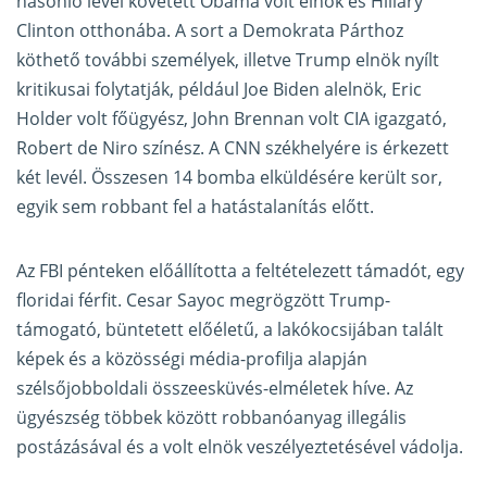
hasonló levél követett Obama volt elnök és Hillary
Clinton otthonába. A sort a Demokrata Párthoz
köthető további személyek, illetve Trump elnök nyílt
kritikusai folytatják, például Joe Biden alelnök, Eric
Holder volt főügyész, John Brennan volt CIA igazgató,
Robert de Niro színész. A CNN székhelyére is érkezett
két levél. Összesen 14 bomba elküldésére került sor,
egyik sem robbant fel a hatástalanítás előtt.
Az FBI pénteken előállította a feltételezett támadót, egy
floridai férfit. Cesar Sayoc megrögzött Trump-
támogató, büntetett előéletű, a lakókocsijában talált
képek és a közösségi média-profilja alapján
szélsőjobboldali összeesküvés-elméletek híve. Az
ügyészség többek között robbanóanyag illegális
postázásával és a volt elnök veszélyeztetésével vádolja.