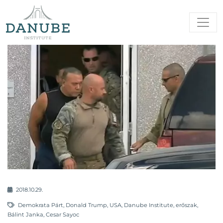
2018.10.29.
Demokrata Párt
,
Donald Trump
,
USA
,
Danube Institute
,
erőszak
,
Bálint Janka
,
Cesar Sayoc