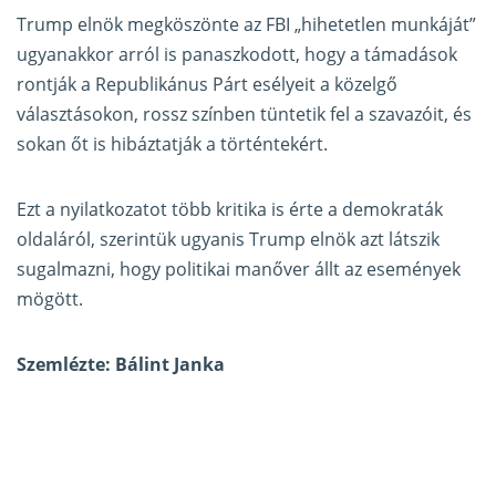
Trump elnök megköszönte az FBI „hihetetlen munkáját”
ugyanakkor arról is panaszkodott, hogy a támadások
rontják a Republikánus Párt esélyeit a közelgő
választásokon, rossz színben tüntetik fel a szavazóit, és
sokan őt is hibáztatják a történtekért.
Ezt a nyilatkozatot több kritika is érte a demokraták
oldaláról, szerintük ugyanis Trump elnök azt látszik
sugalmazni, hogy politikai manőver állt az események
mögött.
Szemlézte: Bálint Janka