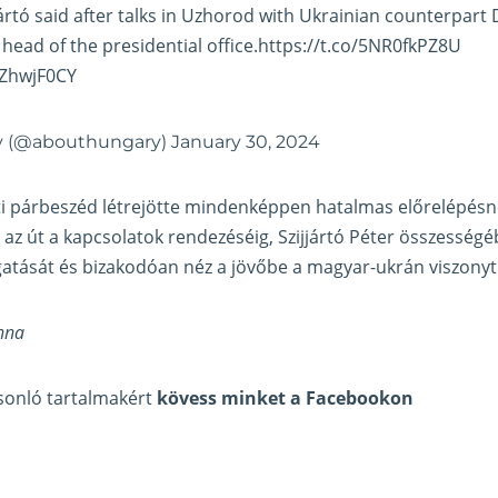
jjártó said after talks in Uzhorod with Ukrainian counterpar
head of the presidential office.
https://t.co/5NR0fkPZ8U
qZhwjF0CY
y (@abouthungary)
January 30, 2024
ti párbeszéd létrejötte mindenképpen hatalmas előrelépésn
z út a kapcsolatok rendezéséig, Szijjártó Péter összességé
ogatását és bizakodóan néz a jövőbe a magyar-ukrán viszonyt 
nna
asonló tartalmakért
kövess minket a Facebookon