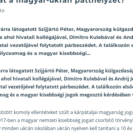
at a magyar-ukrán patthelyzet?
te
rra látogatott Szijjártó Péter, Magyarország külgaz
 ahol hivatali kollégájával, Dimitro Kulebával és An
atal vezetőjével folytatott párbeszédet. A találkozón
gélycsomag és a magyar kisebbségi…
ra látogatott Szijjártó Péter, Magyarország külgazdaság
ahol hivatali kollégájával, Dimitro Kulebával és Andrij 
tal vezetőjével folytatott párbeszédet. A találkozón els
mag és a magyar kisebbségi jogok megosztó kérdésében v
között komoly ellentéteket szült a kárpátaljai magyarság jog
17-ben a magyar nemzeti kisebbség jogait csorbító törvényt
 minden ukrán iskolában ukrán nyelven kell tanítani a 10 év f