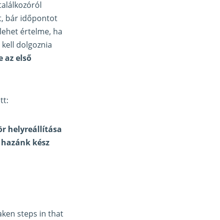
alálkozóról
t, bár időpontot
lehet értelme, ha
kell dolgoznia
e az első
tt:
r helyreállítása
t hazánk kész
aken steps in that