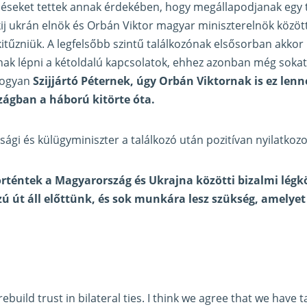
péseket tettek annak érdekében, hogy megállapodjanak egy t
ij ukrán elnök és Orbán Viktor magyar miniszterelnök közöt
itűzniük. A legfelsőbb szintű találkozónak elsősorban akkor 
ak lépni a kétoldalú kapcsolatok, ehhez azonban még sokat 
hogyan
Szijjártó Péternek, úgy Orbán Viktornak is ez lenn
zágban a háború kitörte óta.
ági és külügyminiszter a találkozó után pozitívan nyilatkozo
örténtek a Magyarország és Ukrajna közötti bizalmi légkö
zú út áll előttünk, és sok munkára lesz szükség, amelye
build trust in bilateral ties. I think we agree that we have t