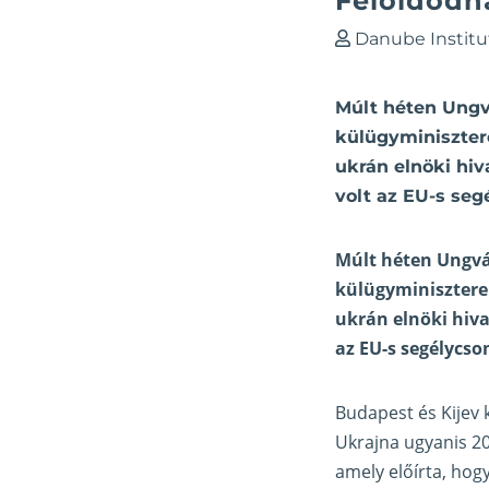
Feloldódh
Danube Institu
Múlt héten Ungvá
külügyminisztere
ukrán elnöki hiv
volt az EU-s se
Múlt héten Ungvár
külügyminisztere 
ukrán elnöki hiva
az EU-s segélycso
Budapest és Kijev 
Ukrajna ugyanis 20
amely előírta, hogy