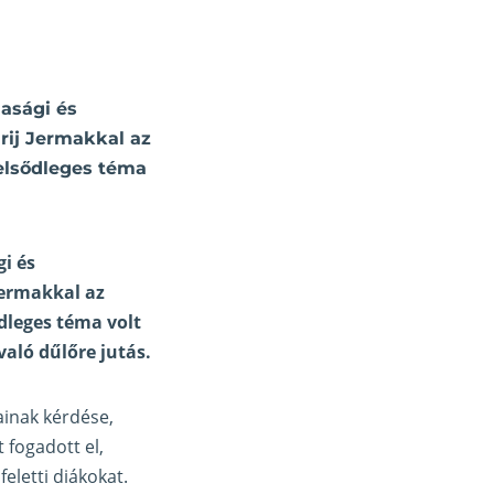
dasági és
drij Jermakkal az
 elsődleges téma
i és
Jermakkal az
ődleges téma volt
aló dűlőre jutás.
ainak kérdése,
 fogadott el,
eletti diákokat.