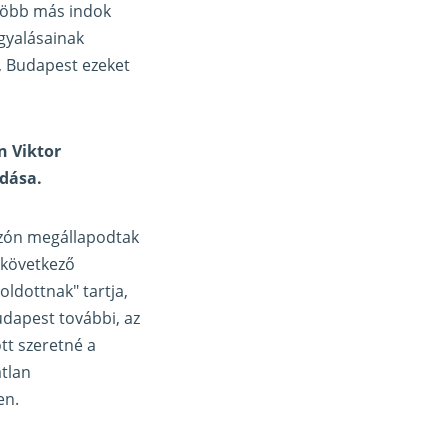
 több más indok
rgyalásainak
, Budapest ezeket
n Viktor
dása.
ozón megállapodtak
 következő
ldottnak" tartja,
udapest további, az
tt szeretné a
átlan
en.