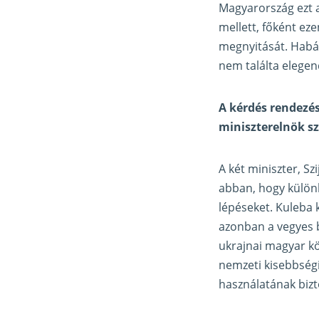
Magyarország ezt 
mellett, főként eze
megnyitását. Habá
nem találta elege
A kérdés rendezés
miniszterelnök s
A két miniszter, S
abban, hogy különb
lépéseket. Kuleba 
azonban a vegyes b
ukrajnai magyar k
nemzeti kisebbségi 
használatának bizt