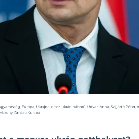
gyarország
,
Európa
,
Ukrajna
,
orosz-ukrán háború
,
Udvari Anna
,
Szijjártó Péter
,
m
viszony
,
Dmitro Kuleba