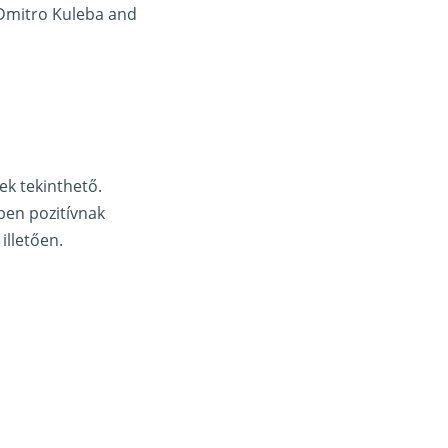
t Dmitro Kuleba and
ek tekinthető.
ben pozitívnak
illetően.