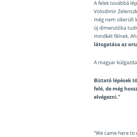
A felek továbbá lé
Volodimir Zelenszk
még nem sikerült k
új dimenzióba tudn
mindkét félnek. A
látogatása az ors
A magyar külgazdas
Biztató lépések t
felé, de még hoss
elvégezni."
“We came here to re