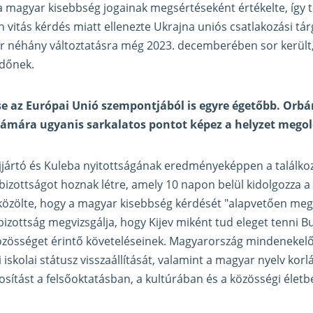
a magyar kisebbség jogainak megsértéseként értékelte, így
n vitás kérdés miatt ellenezte Ukrajna uniós csatlakozási tá
r néhány változtatásra még 2023. decemberében sor került
ndőnek.
e az Európai Unió szempontjából is egyre égetőbb. Orbá
zámára ugyanis sarkalatos pontot képez a helyzet megol
zijjártó és Kuleba nyitottságának eredményeképpen a találk
izottságot hoznak létre, amely 10 napon belül kidolgozza a
közölte, hogy a magyar kisebbség kérdését "alapvetően mego
izottság megvizsgálja, hogy Kijev miként tud eleget tenni B
özösséget érintő követeléseinek. Magyarország mindenekelő
iskolai státusz visszaállítását, valamint a magyar nyelv korl
osítást a felsőoktatásban, a kultúrában és a közösségi életb