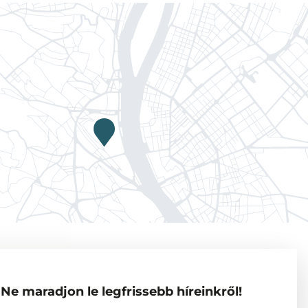
Adatkezelési tájékoztató
Vendégkutatók
Ne maradjon le legfrissebb híreinkről!