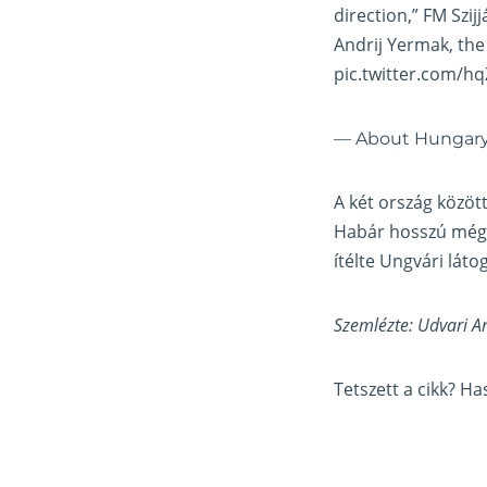
direction,” FM Szi
Andrij Yermak, the 
pic.twitter.com/h
— About Hungar
A két ország közöt
Habár hosszú még a
ítélte Ungvári lát
Szemlézte: Udvari A
Tetszett a cikk? H