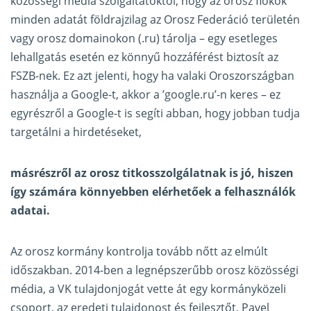
közösségi média szolgáltatóktól, hogy az orosz fiókok
minden adatát földrajzilag az Orosz Federáció területén
vagy orosz domainokon (.ru) tárolja – egy esetleges
lehallgatás esetén ez könnyű hozzáférést biztosít az
FSZB-nek. Ez azt jelenti, hogy ha valaki Oroszországban
használja a Google-t, akkor a ’google.ru’-n keres – ez
egyrészről a Google-t is segíti abban, hogy jobban tudja
targetálni a hirdetéseket,
másrészről az orosz titkosszolgálatnak is jó, hiszen
így számára könnyebben elérhetőek a felhasználók
adatai.
Az orosz kormány kontrolja tovább nőtt az elmúlt
időszakban. 2014-ben a legnépszerűbb orosz közösségi
média, a VK tulajdonjogát vette át egy kormányközeli
csoport, az eredeti tulajdonost és fejlesztőt, Pavel