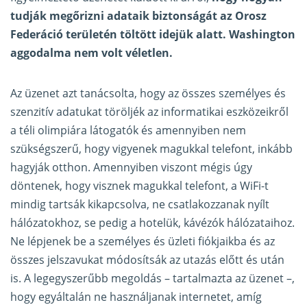
tudják megőrizni adataik biztonságát az Orosz
Federáció területén töltött idejük alatt. Washington
aggodalma nem volt véletlen.
Az üzenet azt tanácsolta, hogy az összes személyes és
szenzitív adatukat töröljék az informatikai eszközeikről
a téli olimpiára látogatók és amennyiben nem
szükségszerű, hogy vigyenek magukkal telefont, inkább
hagyják otthon. Amennyiben viszont mégis úgy
döntenek, hogy visznek magukkal telefont, a WiFi-t
mindig tartsák kikapcsolva, ne csatlakozzanak nyílt
hálózatokhoz, se pedig a hotelük, kávézók hálózataihoz.
Ne lépjenek be a személyes és üzleti fiókjaikba és az
összes jelszavukat módosítsák az utazás előtt és után
is. A legegyszerűbb megoldás – tartalmazta az üzenet –,
hogy egyáltalán ne használjanak internetet, amíg