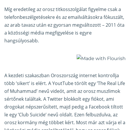
Míg eredetileg az orosz titkosszolgálat figyelme csak a
telefonbeszélgetésekre és az emailváltásokra fókuszált,
az arab tavasz után ez gyorsan megváltozott – 2011 óta
a közösségi média megfigyelése is egyre
hangsúlyosabb.
A kezdeti szakaszban Oroszország internet kontrollja
több ’sikert’ is elért. A YoutTube törölt egy ’The Real Life
of Muhammad’ nevű videót, amit az orosz muszlimok
sértőnek találtak. A Twitter blokkolt egy fiókot, ami
drogokat népszerűsített, majd pedig a Facebook tiltott
le egy ’Club Suicide’ nevű oldalt. Ezen felbuzdulva, az
orosz kormány még többet kért. Most már azt várja el a