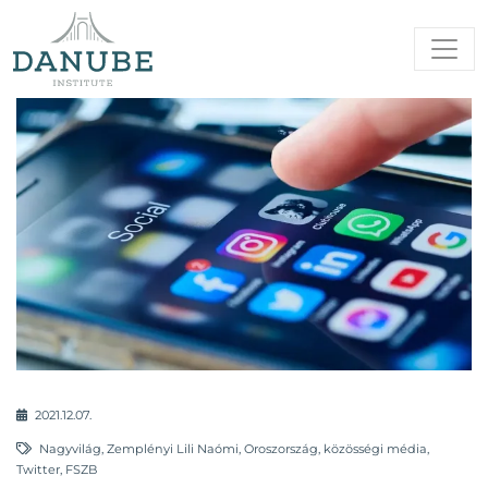
2021.12.07.
Nagyvilág
,
Zemplényi Lili Naómi
,
Oroszország
,
közösségi média
,
Twitter
,
FSZB