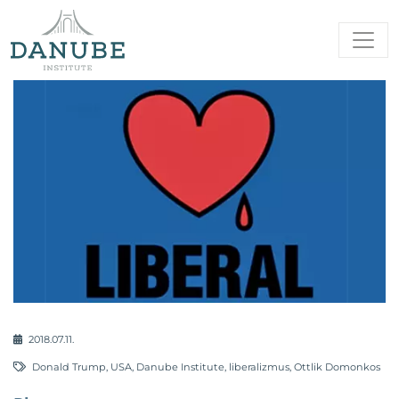
2018.07.11.
Donald Trump
,
USA
,
Danube Institute
,
liberalizmus
,
Ottlik Domonkos