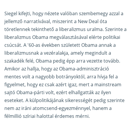
Siegel kifejti, hogy nézete valóban szembemegy azzal a
jellemző narratívával, miszerint a New Deal óta
töretlennek tekinthető a liberalizmus uralma. Szerinte a
liberalizmus Obama megválasztásával elérte politikai
csúcsát. A '60-as években született Obama annak a
liberalizmusnak a vezéralakja, amely megindult a
szakadék felé, Obama pedig épp arra vezette tovább.
Amikor az hallja, hogy az Obama-adminisztráció
mentes volt a nagyobb botrányoktól, arra hívja fel a
figyelmet, hogy ez csak azért igaz, mert a mainstream
sajtó Obama-párti volt, ezért elhallgatták az ilyen
eseteket. A külpolitikájának sikerességét pedig szerinte
nem az iráni atomcsend-egyezménnyel, hanem a
félmillió szíriai halottal érdemes mérni.