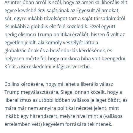
Az interjúban arról is szól, hogy az amerikai liberális elit
egyre kevésbé érzi sajátjának az Egyesült Államokat,
sőt, egyre inkább távolságot tart a saját társadalmától
és inkább a globális elit felé közeledik. Ezzel együtt
pedig elismeri Trump politikai érzékét, hiszen ő volt az
egyetlen jelölt, aki komoly veszélyét látta a
globalizációnak és a bevándorlás kérdésének, és
helyesen mérte fel, hogy mekkora hiba volt beengedni
Kínát a Kereskedelmi Világszervezetbe.
Collins kérdésére, hogy mi lehet a liberális válasz
Trump megválasztására, Siegel onnan közelít, hogy a
liberalizmus az utóbbi időben vallásos jelleget öltött, és
mára már nem annyira politikai nézetet jelent, mint
inkább egy hitrendszert, melyre hívei mint a (vallásos
értelemben vett) kegyelem forrására tekintenek.