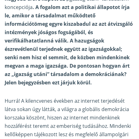
koncepciója
. A fogalom azt a politikai állapotot írja
le, amikor a társadalmat működtető
információtömeg egyre kiszabadul az azt átvizsgáló
intézmények jóságos fogságából, és
verifikálhatatlanná válik. A hazugságok
észrevétlenül terjednek együtt az igazságokkal;
senki nem hisz el semmit, de közben mindenkinek
megvan a maga igazsága. De pontosan hogyan árt
az „igazság utáni” társadalom a demokráciának?
Jelen bejegyzésben ezt járjuk körül.
Hurrá! A kilencvenes években az internet terjedését
látva sokan úgy látták, a világra a globális demokrácia
korszaka köszönt, hiszen az internet mindenkinek
hozzáférést teremt az emberiség tudásához. Mindenki
kellőképpen tájékozott lesz és megfelelő állampolgári