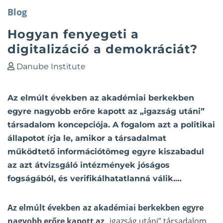
Blog
Hogyan fenyegeti a
digitalizáció a demokráciát?
Danube Institute
Az elmúlt években az akadémiai berkekben
egyre nagyobb erőre kapott az „igazság utáni”
társadalom koncepciója. A fogalom azt a politikai
állapotot írja le, amikor a társadalmat
működtető információtömeg egyre kiszabadul
az azt átvizsgáló intézmények jóságos
fogságából, és verifikálhatatlanná válik.…
Az elmúlt években az akadémiai berkekben egyre
nagyobb erőre kapott az
„igazság utáni” társadalom