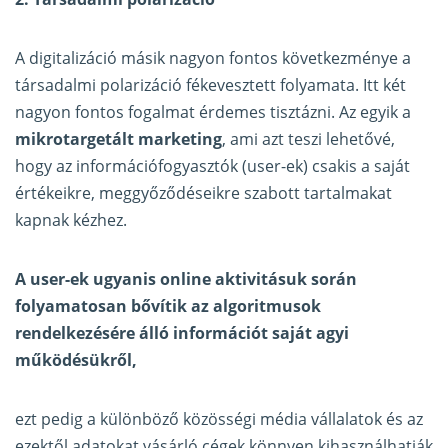
A digitalizáció másik nagyon fontos következménye a
társadalmi polarizáció fékevesztett folyamata. Itt két
nagyon fontos fogalmat érdemes tisztázni. Az egyik a
mikrotargetált marketing
, ami azt teszi lehetővé,
hogy az információfogyasztók (user-ek) csakis a saját
értékeikre, meggyőződéseikre szabott tartalmakat
kapnak kézhez.
A user-ek ugyanis online aktivitásuk során
folyamatosan bővítik az algoritmusok
rendelkezésére álló információt saját agyi
működésükről,
ezt pedig a különböző közösségi média vállalatok és az
ezektől adatokat vásárló cégek könnyen kihasználhatják