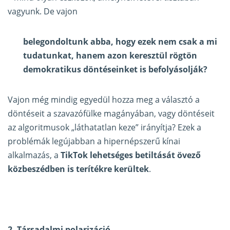
vagyunk. De vajon
belegondoltunk abba, hogy ezek nem csak a mi
tudatunkat, hanem azon keresztül rögtön
demokratikus döntéseinket is befolyásolják?
Vajon még mindig egyedül hozza meg a választó a
döntéseit a szavazófülke magányában, vagy döntéseit
az algoritmusok „láthatatlan keze” irányítja? Ezek a
problémák legújabban a hipernépszerű kínai
alkalmazás, a
TikTok lehetséges betiltását övező
közbeszédben is terítékre kerültek
.
2. Társadalmi polarizáció