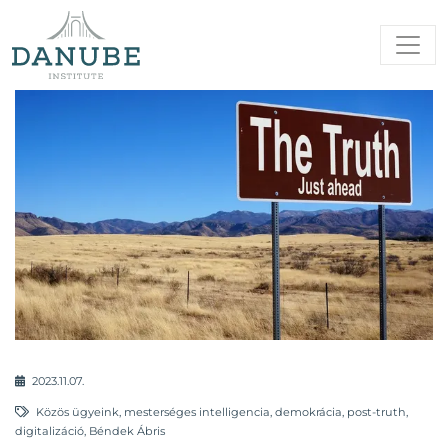
2023.11.07.
Közös ügyeink
,
mesterséges intelligencia
,
demokrácia
,
post-truth
,
digitalizáció
,
Béndek Ábris