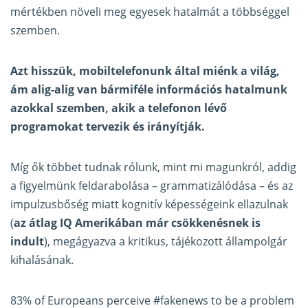
mértékben növeli meg egyesek hatalmát a többséggel
szemben.
Azt hisszük, mobiltelefonunk által miénk a világ,
ám alig-alig van bármiféle információs hatalmunk
azokkal szemben, akik a telefonon lévő
programokat tervezik és irányítják.
Míg ők többet tudnak rólunk, mint mi magunkról, addig
a figyelmünk feldarabolása – grammatizálódása – és az
impulzusbőség miatt kognitív képességeink ellazulnak
(
az átlag IQ Amerikában már csökkenésnek is
indult
), megágyazva a kritikus, tájékozott állampolgár
kihalásának.
83% of Europeans perceive
#fakenews
to be a problem