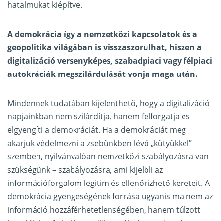
hatalmukat kiépítve.
A demokrácia így a nemzetközi kapcsolatok és a
geopolitika világában is visszaszorulhat, hiszen a
digitalizáció versenyképes, szabadpiaci vagy félpiaci
autokráciák megszilárdulását vonja maga után.
Mindennek tudatában kijelenthető, hogy a digitalizáció
napjainkban nem szilárdítja, hanem felforgatja és
elgyengíti a demokráciát. Ha a demokráciát meg
akarjuk védelmezni a zsebünkben lévő „kütyükkel”
szemben, nyilvánvalóan nemzetközi szabályozásra van
szükségünk – szabályozásra, ami kijelöli az
információforgalom legitim és ellenőrizhető kereteit. A
demokrácia gyengeségének forrása ugyanis ma nem az
információ hozzáférhetetlenségében, hanem túlzott