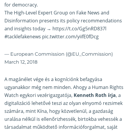
for democracy.
The High-Level Expert Group on Fake News and
Disinformation presents its policy recommendations
and insights today →
https://t.co/Gg5nRD837l
#tacklefakenews
pic.twitter.com/yiifE0fDcg
— European Commission (@EU_Commission)
March 12, 2018
A magánélet vége és a kogníciónk befagyása
ugyanakkor még nem minden. Ahogy a Human Rights
Watch egykori vezérigazgatója,
Kenneth Roth írja
, a
digitalizáció lehetővé teszi az olyan elnyomó rezsimek
számára, mint Kína, hogy közvetlenül, a gazdaság
uralása nélkül is ellenőrizhessék, birtokba vehessék a
társadalmat működtető információforgalmat, saját