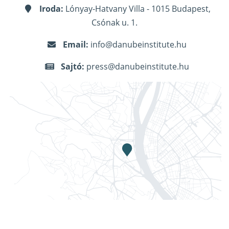
Iroda:
Lónyay-Hatvany Villa - 1015 Budapest,
Csónak u. 1.
Email:
info@danubeinstitute.hu
Sajtó:
press@danubeinstitute.hu