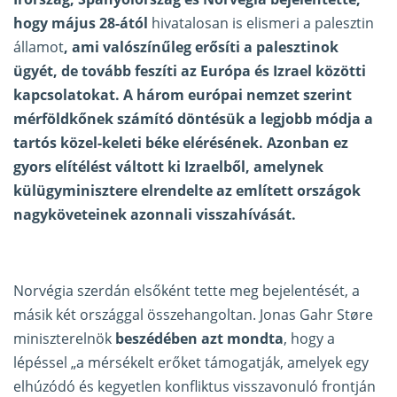
hogy május 28-ától
hivatalosan is elismeri a palesztin
államot
, ami valószínűleg erősíti a palesztinok
ügyét, de tovább feszíti az Európa és Izrael közötti
kapcsolatokat.
A három európai nemzet szerint
mérföldkőnek számító döntésük a legjobb módja a
tartós közel-keleti béke elérésének. Azonban ez
gyors elítélést váltott ki Izraelből, amelynek
külügyminisztere elrendelte az említett országok
nagyköveteinek azonnali visszahívását.
Norvégia szerdán elsőként tette meg bejelentését, a
másik két országgal összehangoltan. Jonas Gahr Støre
miniszterelnök
beszédében azt mondta
, hogy a
lépéssel „a mérsékelt erőket támogatják, amelyek egy
elhúzódó és kegyetlen konfliktus visszavonuló frontján