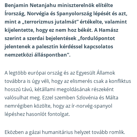
Benjamin Netanjahu miniszterelnök elítélte
Írország, Norvégia és Spanyolország lépését és azt,
mint a „terrorizmus jutalmát” értékelte, valamint
kijelentette, hogy ez nem hoz békét. A Hamász
szerint a szerdai bejelentések „fordulópontot
jelentenek a palesztin kérdéssel kapcsolatos
nemzetközi álláspontban”.
A legtöbb európai ország és az Egyesült Államok
továbbra is úgy véli, hogy az elismerés csak a konfliktus
hosszú távú, kétállami megoldásának részeként
valósulhat meg. Ezzel szemben Szlovénia és Málta
nemrégiben közölte, hogy az ír-norvég-spanyol
lépéshez hasonlót fontolgat.
Eközben a gázai humanitárius helyzet tovább romlik.