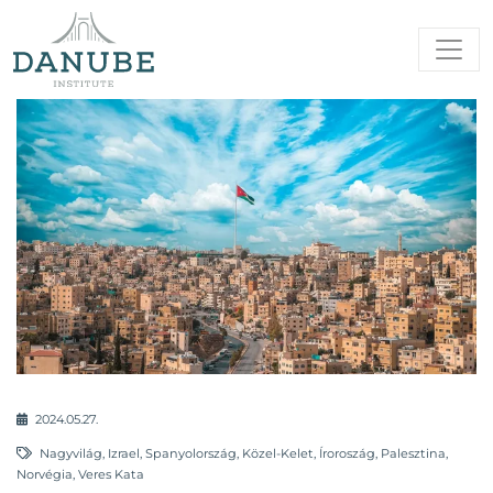
2024.05.27.
Nagyvilág
,
Izrael
,
Spanyolország
,
Közel-Kelet
,
Íroroszág
,
Palesztina
,
Norvégia
,
Veres Kata