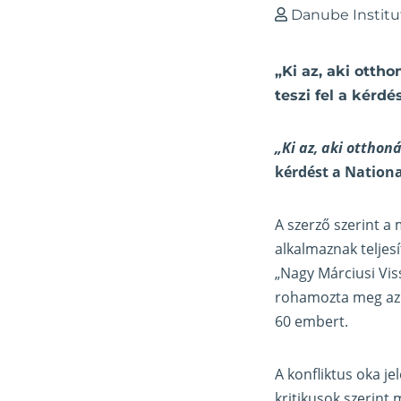
Danube Institu
„Ki az, aki otth
teszi fel a kérd
„Ki az, aki ottho
kérdést a Nation
A szerző szerint a
alkalmaznak teljes
„Nagy Márciusi Vis
rohamozta meg az iz
60 embert.
A konfliktus oka j
kritikusok szerint 