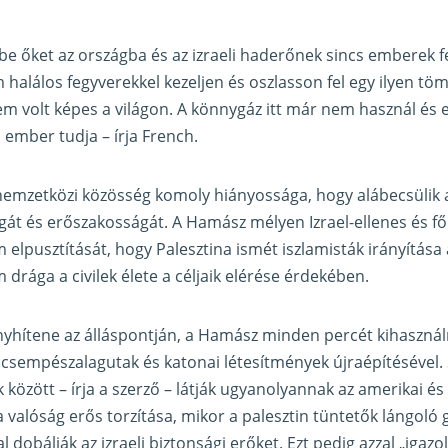
 őket az országba és az izraeli haderőnek sincs emberek fe
 halálos fegyverekkel kezeljen és oszlasson fel egy ilyen tö
m volt képes a világon. A könnygáz itt már nem használ és 
ember tudja – írja French.
 nemzetközi közösség komoly hiányossága, hogy alábecsülik a
gát és erőszakosságát. A Hamász mélyen Izrael-ellenes és f
am elpusztítását, hogy Palesztina ismét iszlamisták irányítása
drága a civilek élete a céljaik elérése érdekében.
nyhítene az álláspontján, a Hamász minden percét kihasznál
 csempészalagutak és katonai létesítmények újraépítésével. 
ok között – írja a szerző – látják ugyanolyannak az amerikai és
a valóság erős torzítása, mikor a palesztin tüntetők lángoló
 dobálják az izraeli biztonsági erőket. Ezt pedig azzal „igazol