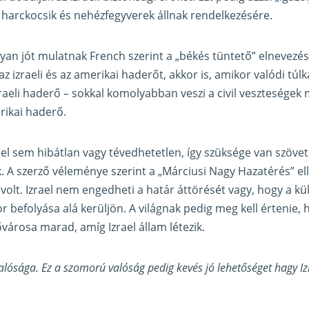
harckocsik és nehézfegyverek állnak rendelkezésére.
yan jót mulatnak French szerint a „békés tüntető” elnevezé
z izraeli és az amerikai haderőt, akkor is, amikor valódi tú
izraeli haderő – sokkal komolyabban veszi a civil vesztesége
rikai haderő.
ael sem hibátlan vagy tévedhetetlen, így szüksége van szövet
tik. A szerző véleménye szerint a „Márciusi Nagy Hazatérés” e
volt. Izrael nem engedheti a határ áttörését vagy, hogy a kül
r befolyása alá kerüljön. A világnak pedig meg kell értenie,
ővárosa marad, amíg Izrael állam létezik.
lósága. Ez a szomorú valóság pedig kevés jó lehetőséget hagy Iz