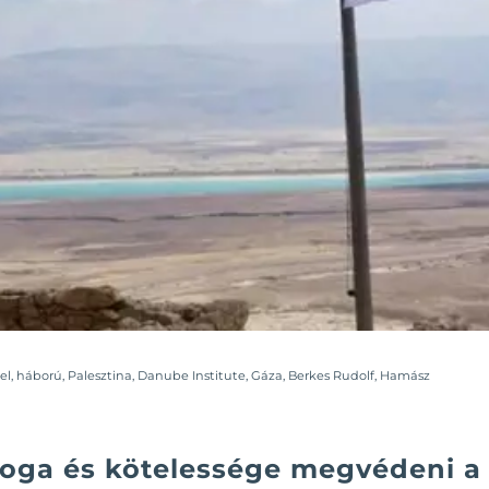
ael
,
háború
,
Palesztina
,
Danube Institute
,
Gáza
,
Berkes Rudolf
,
Hamász
joga és kötelessége megvédeni a 