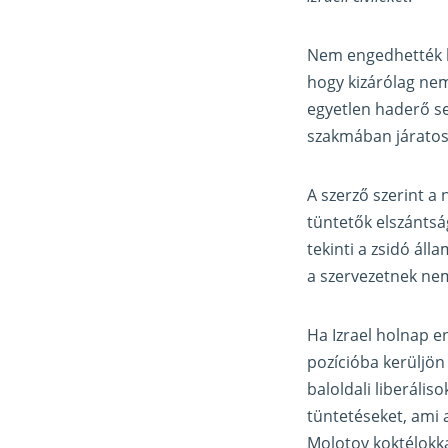
Nem engedhették be
hogy kizárólag nem
egyetlen haderő se
szakmában járatos 
A szerző szerint a
tüntetők elszántsá
tekinti a zsidó áll
a szervezetnek nem 
Ha Izrael holnap e
pozícióba kerüljön
baloldali liberális
tüntetéseket, ami 
Molotov koktélokkal