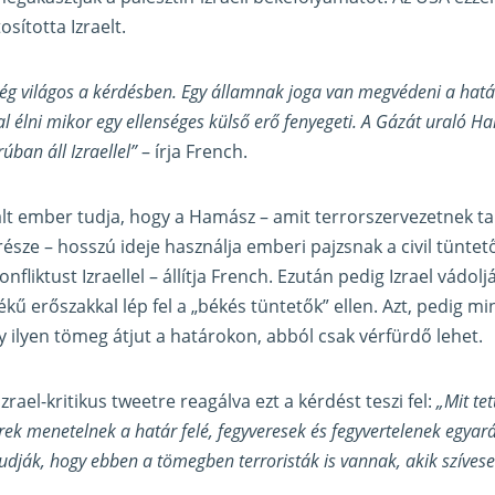
sította Izraelt.
ég világos a kérdésben. Egy államnak joga van megvédeni a határa
l élni mikor egy ellenséges külső erő fenyegeti. A Gázát uraló H
ban áll Izraellel”
– írja French.
lt ember tudja, hogy a Hamász – amit terrorszervezetnek ta
észe – hosszú ideje használja emberi pajzsnak a civil tüntet
onfliktust Izraellel – állítja French. Ezután pedig Izrael vádolj
kű erőszakkal lép fel a „békés tüntetők” ellen. Azt, pedig m
y ilyen tömeg átjut a határokon, abból csak vérfürdő lehet.
zrael-kritikus tweetre reagálva ezt a kérdést teszi fel:
„Mit tet
ek menetelnek a határ felé, fegyveresek és fegyvertelenek egyará
tudják, hogy ebben a tömegben terroristák is vannak, akik szíves