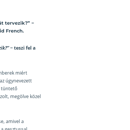
t tervezik?” −
id French.
ik?”
− teszi fel a
emberek miért
 az úgynevezett
n tüntető
szolt, megölve közel
e, amivel a
 a gesztussal