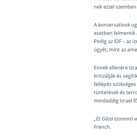
nek ezzel szemben 
A konzervatívok ug
esetben felmentik a
Pedig az IDF – az 
ügyét, mint az ame
Ennek ellenére Izr
kritizálják és segí
fellépés szükséges 
tüntetések és terro
mindaddig Izrael f
„Ez Gáza szomorú va
French.