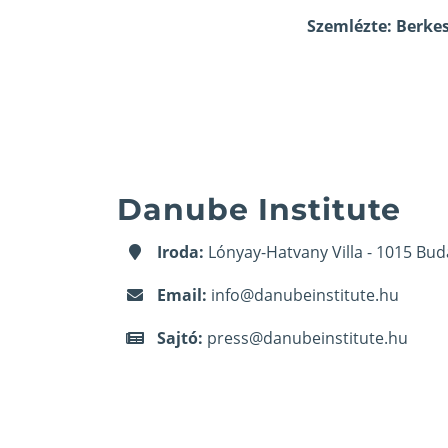
Szemlézte: Berke
Danube Institute
Iroda:
Lónyay-Hatvany Villa - 1015 Bud
Email:
info@danubeinstitute.hu
Sajtó:
press@danubeinstitute.hu