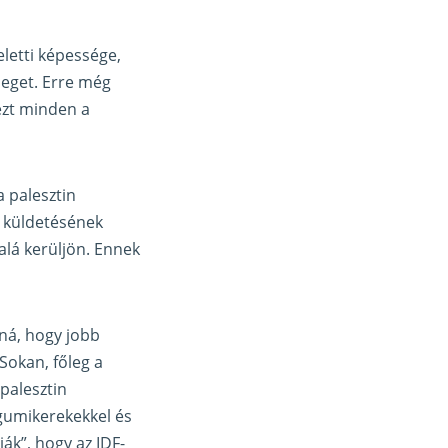
letti képessége,
meget. Erre még
ezt minden a
 palesztin
ő küldetésének
 alá kerüljön. Ennek
ná, hogy jobb
Sokan, főleg a
 palesztin
 gumikerekekkel és
ják”, hogy az IDF-