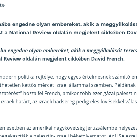
te
onába engedne olyan embereket, akik a meggyilkolásá
ést a National Review oldalán megjelent cikkében Dav
nába engedne olyan embereket, akik a meggyilkolását tervez
al Review oldalán
megjelent cikkében
David French.
 modern politika rejtélye, hogy egyes értelmesnek számító 
íthetetlen kettős mércét Izrael állammal szemben. Példának
szatérést” hozza fel French, amikor több ezer gázai paleszti
raeli határt, az izraeli hadsereg pedig éles lövésekkel vála
elen esetben az amerikai nagykövetség Jeruzsálembe helyezés
megakasztják a palesztin-izraeli békefolyamatot. Az USA ezzel