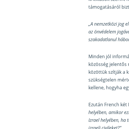
támogatásáról bizto
„A nemzetközi jog el
az önvédelem jogáva
szakadatlanul háború
Minden jól informá
közösség jelentős r
közöttük szítják a k
szükségtelen mérté
kellene, hogyha eg
Ezután French két I
helyében, amikor ezr
Izrael helyében, ha 
izraeli civileket?”