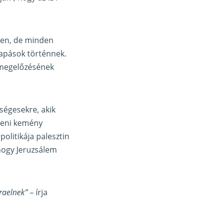
sen, de minden
lkapások történnek.
k megelőzésének
ségesekre, akik
lleni kemény
politikája palesztin
 hogy Jeruzsálem
raelnek”
– írja