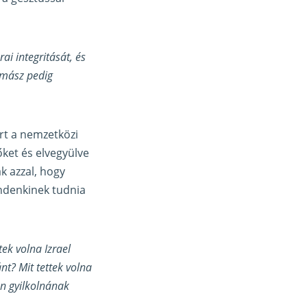
i integritását, és
amász pedig
rt a nemzetközi
őket és elvegyülve
ák azzal, hogy
indenkinek tudnia
tek volna Izrael
nt? Mit tettek volna
en gyilkolnának