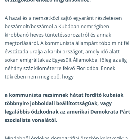
A hazai és a nemzetközi sajtó egyaránt részletesen
beszámolt/beszámol a Kubában nemrégiben
kirobbanó heves tüntetéssorozatról és annak
megtorlásáról. A kommunista állampárt több mint fél
évszázada uralja a karibi országot, amely idő alatt
sokan emigráltak az Egyesült Államokba, főleg az alig
néhány száz kilométerre fekvő Floridába. Ennek
tükrében nem meglepő, hogy
a kommunista rezsimnek hátat fordító kubaiak
többnyire jobboldali beállítottságúak, vagy
legalábbis ódzkodnak az amerikai Demokrata Párt
szocialista vonalától.
Mindebből érdekes demográfiai összkép keletkezik: a