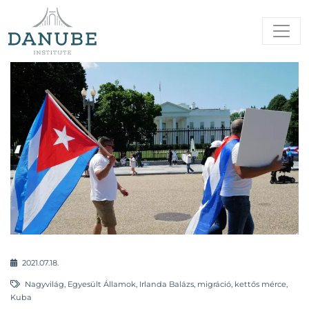
2021.07.18.
Nagyvilág
,
Egyesült Államok
,
Irlanda Balázs
,
migráció
,
kettős mérce
,
Kuba