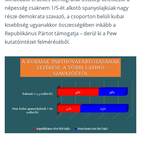
népesség csaknem 1/5-ét alkotó spanyolajkúak nagy
része demokrata szavazó, a csoporton belüli kubai
kisebbség ugyanakkor összességében inkább a
Republikánus Pártot támogatja – derül ki a
Pew
kutatóintézet felméréséből.