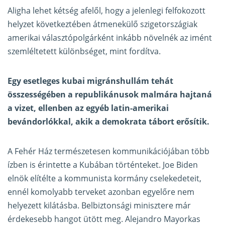
Aligha lehet kétség afelől, hogy a jelenlegi felfokozott
helyzet következtében átmenekülő szigetországiak
amerikai választópolgárként inkább növelnék az imént
szemléltetett különbséget, mint fordítva.
Egy esetleges kubai migránshullám tehát
összességében a republikánusok malmára hajtaná
a vizet, ellenben az egyéb latin-amerikai
bevándorlókkal, akik a demokrata tábort erősítik.
A Fehér Ház természetesen kommunikációjában több
ízben is érintette a Kubában történteket. Joe Biden
elnök elítélte a kommunista kormány cselekedeteit,
ennél komolyabb terveket azonban egyelőre nem
helyezett kilátásba. Belbiztonsági minisztere már
érdekesebb hangot ütött meg. Alejandro Mayorkas