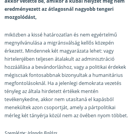
akkor vetette be, amikor a kubai helyzet még nem
eredményezett az átlagosnál nagyobb tengeri
mozgolódást,
miközben a kissé határozatlan és nem egyértelmű
megnyilvánulása a migránsválság kellős közepén
érkezett. Mindennek két magyarázata lehet: vagy
hirtelenjében teljesen átalakult az adminisztráció
hozzáállása a bevándorláshoz, vagy a politikai érdekek
mégiscsak fontosabbnak bizonyultak a humanitárius
megfontolásoknál. Ha a jelenlegi demokrata vezetés
tényleg az általa hirdetett értékek mentén
tevékenykedne, akkor nem utasítaná el kapásból
menekültek azon csoportját, amely a pártpolitikai
mérleg két tányérja közül nem az övében nyom többet.
Szemlézte: Irlanda Balázs