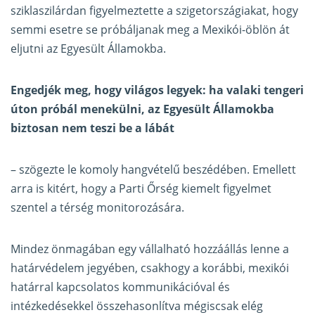
sziklaszilárdan figyelmeztette a szigetországiakat, hogy
semmi esetre se próbáljanak meg a Mexikói-öblön át
eljutni az Egyesült Államokba.
Engedjék meg, hogy világos legyek: ha valaki tengeri
úton próbál menekülni, az Egyesült Államokba
biztosan nem teszi be a lábát
– szögezte le
komoly hangvételű beszédében
. Emellett
arra is kitért, hogy a Parti Őrség kiemelt figyelmet
szentel a térség monitorozására.
Mindez önmagában egy vállalható hozzáállás lenne a
határvédelem jegyében, csakhogy a korábbi, mexikói
határral kapcsolatos kommunikációval és
intézkedésekkel összehasonlítva mégiscsak elég