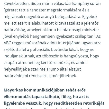
következetlen. Biden már a választási kampány során
ígéretet tett a rendszer megreformálására és a
migránsok nagyobb arányú befogadására. Egyebek
mellett ezért is alakulhatott ki tavasszal az
a jelentős
határválság
, amelyet akkor a belbiztonsági miniszter
jóval enyhébb hangnemben igyekezett csillapítani. Az
ABC reggeli műsorának
adott interjújában
ugyan arra
szólította fel a potenciális bevándorlókat, hogy ne
induljanak útnak, azt többször is hangsúlyozta, hogy
csupán átmenetileg kéri türelmüket, és amint
helyreállítják a szerinte Trump által elszúrt
határvédelmi rendszert, ismét jöhetnek.
Mayorkas kommunikációjában tehát erős
ellentmondás tapasztalható, főleg, ha azt is
figyelembe vesszük, hogy rendíthetetlen retorikáját