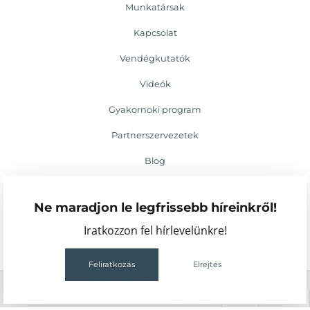
Munkatársak
Kapcsolat
Vendégkutatók
Videók
Gyakornoki program
Partnerszervezetek
Blog
Médiamegjelenések
Ne maradjon le legfrissebb híreinkről!
Események
Iratkozzon fel hírlevelünkre!
Feliratkozás
Elrejtés
2
59
157MB
1.2s