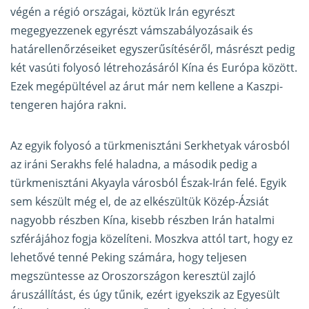
végén a régió országai, köztük Irán egyrészt
megegyezzenek egyrészt vámszabályozásaik és
határellenőrzéseiket egyszerűsítéséről, másrészt pedig
két vasúti folyosó létrehozásáról Kína és Európa között.
Ezek megépültével az árut már nem kellene a Kaszpi-
tengeren hajóra rakni.
Az egyik folyosó a türkmenisztáni Serkhetyak városból
az iráni Serakhs felé haladna, a második pedig a
türkmenisztáni Akyayla városból Észak-Irán felé. Egyik
sem készült még el, de az elkészültük Közép-Ázsiát
nagyobb részben Kína, kisebb részben Irán hatalmi
szférájához fogja közelíteni. Moszkva attól tart, hogy ez
lehetővé tenné Peking számára, hogy teljesen
megszüntesse az Oroszországon keresztül zajló
áruszállítást, és úgy tűnik, ezért igyekszik az Egyesült