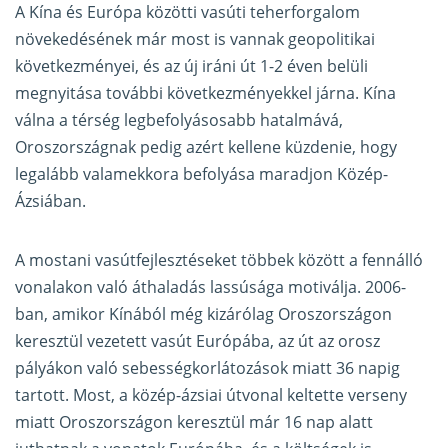
A Kína és Európa közötti vasúti teherforgalom
növekedésének már most is vannak geopolitikai
következményei, és az új iráni út 1-2 éven belüli
megnyitása további következményekkel járna. Kína
válna a térség legbefolyásosabb hatalmává,
Oroszországnak pedig azért kellene küzdenie, hogy
legalább valamekkora befolyása maradjon Közép-
Ázsiában.
A mostani vasútfejlesztéseket többek között a fennálló
vonalakon való áthaladás lassúsága motiválja. 2006-
ban, amikor Kínából még kizárólag Oroszországon
keresztül vezetett vasút Európába, az út az orosz
pályákon való sebességkorlátozások miatt 36 napig
tartott. Most, a közép-ázsiai útvonal keltette verseny
miatt Oroszországon keresztül már 16 nap alatt