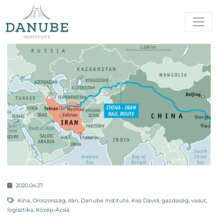
2020.04.27.
Kína
,
Oroszország
,
Irán
,
Danube Institute
,
Kiss Dávid
,
gazdaság
,
vasút
,
logisztika
,
Közép-Ázsia