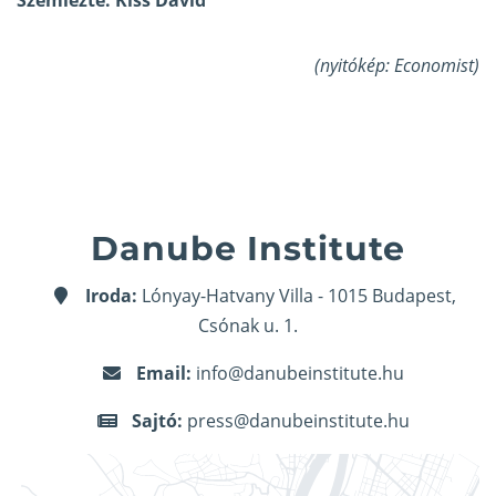
Szemlézte: Kiss Dávid
(nyitókép: Economist)
Danube Institute
Iroda:
Lónyay-Hatvany Villa - 1015 Budapest,
Csónak u. 1.
Email:
info@danubeinstitute.hu
Sajtó:
press@danubeinstitute.hu