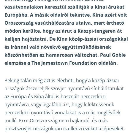
vasútvonalakon keresztül szállítják a kínai árukat
Európába. A másik oldalról tekintve, Kína azért volt
Oroszország vasúthálózatára utalva, mert érthető
módon kerülte, hogy az árut a Kaszpi-tengeren át
kelljen hajóztatni. De Kína közép-ázsiai országokkal
és Iránnal való növekvő együttműködésének
köszönhetően ez hamarosan változhat. Paul Goble
elemzése a The Jamestown Foundation
oldalán
.
Peking talán még azt is elérheti, hogy a közép-ázsiai
országok átszereljék szovjet nyomtávú sínhálózatukat
az Európa és Kína által is használt nemzetközi
nyomtávra, vagy legalább azt, hogy lefektessenek
nemzetközi nyomtávú vonalakat is a már meglévőek
mellé. Erre Oroszország nem hajlandó, és más
posztszovjet országokban is ellenzi ezeket a lépéseket.