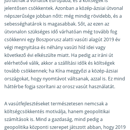
juthatnak a vonatok Európába, és a költségek is
jelentősen csökkentek. Azonban a közép-ázsiai útvonal
népszerűsége jobban nőtt: még mindig rövidebb, és a
sebességhatárok is magasabbak. Sőt, az ezen az
útvonalon szükséges idő várhatóan még tovább fog
csökkenni egy Boszporusz alatti vasúti alagút 2019 év
végi megnyitása és néhány vasúti híd idei vagy
következő évi elkészülte miatt. Ha pedig az iráni út
elérhetővé válik, akkor a szállítási idők és költségek
tovább csökkennek; ha Kína meggyőzi a közép-ázsiai
országokat, hogy nyomtávot váltsanak, azzal is. Ez mind
háttérbe fogja szorítani az orosz vasút használatát.
A vasútfejlesztéseket természetesen nemcsak a
költségcsökkentés motiválja, hanem geopolitikai
számítások is. Mind a gazdaság, mind pedig a
geopolitika központi szerepet játszott abban, hogy 2019