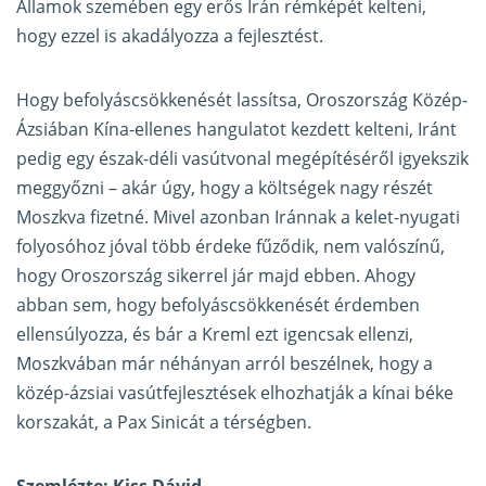
Államok szemében egy erős Irán rémképét kelteni,
hogy ezzel is akadályozza a fejlesztést.
Hogy befolyáscsökkenését lassítsa, Oroszország Közép-
Ázsiában Kína-ellenes hangulatot kezdett kelteni, Iránt
pedig egy észak-déli vasútvonal megépítéséről igyekszik
meggyőzni – akár úgy, hogy a költségek nagy részét
Moszkva fizetné. Mivel azonban Iránnak a kelet-nyugati
folyosóhoz jóval több érdeke fűződik, nem valószínű,
hogy Oroszország sikerrel jár majd ebben. Ahogy
abban sem, hogy befolyáscsökkenését érdemben
ellensúlyozza, és bár a Kreml ezt igencsak ellenzi,
Moszkvában már néhányan arról beszélnek, hogy a
közép-ázsiai vasútfejlesztések elhozhatják a kínai béke
korszakát, a Pax Sinicát a térségben.