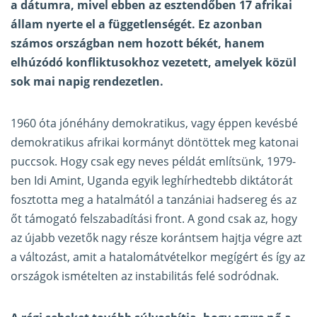
a dátumra, mivel ebben az esztendőben 17 afrikai
állam nyerte el a függetlenségét. Ez azonban
számos országban nem hozott békét, hanem
elhúzódó konfliktusokhoz vezetett, amelyek közül
sok mai napig rendezetlen.
1960 óta jónéhány demokratikus, vagy éppen kevésbé
demokratikus afrikai kormányt döntöttek meg katonai
puccsok. Hogy csak egy neves példát említsünk, 1979-
ben Idi Amint, Uganda egyik leghírhedtebb diktátorát
fosztotta meg a hatalmától a tanzániai hadsereg és az
őt támogató felszabadítási front. A gond csak az, hogy
az újabb vezetők nagy része korántsem hajtja végre azt
a változást, amit a hatalomátvételkor megígért és így az
országok ismételten az instabilitás felé sodródnak.