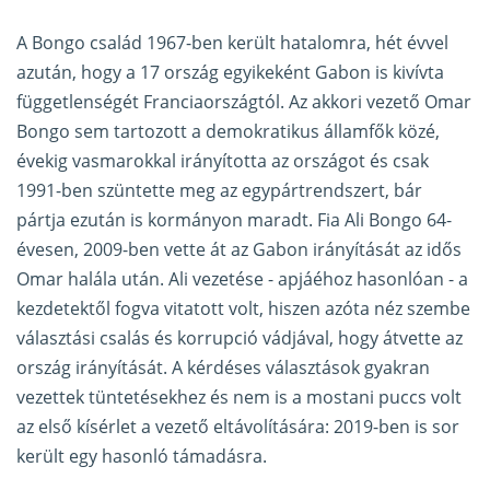
A Bongo család 1967-ben került hatalomra, hét évvel
azután, hogy a 17 ország egyikeként Gabon is kivívta
függetlenségét Franciaországtól. Az akkori vezető Omar
Bongo sem tartozott a demokratikus államfők közé,
évekig vasmarokkal irányította az országot és csak
1991-ben szüntette meg az egypártrendszert, bár
pártja ezután is kormányon maradt. Fia Ali Bongo 64-
évesen, 2009-ben vette át az Gabon irányítását az idős
Omar halála után. Ali vezetése - apjáéhoz hasonlóan - a
kezdetektől fogva vitatott volt, hiszen azóta néz szembe
választási csalás és korrupció vádjával, hogy átvette az
ország irányítását. A kérdéses választások gyakran
vezettek tüntetésekhez és nem is a mostani puccs volt
az első kísérlet a vezető eltávolítására: 2019-ben is sor
került egy hasonló támadásra.