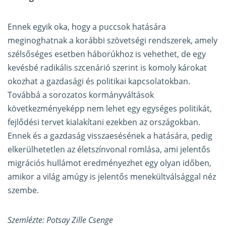
Ennek egyik oka, hogy a puccsok hatására
meginoghatnak a korábbi szövetségi rendszerek, amely
szélsőséges esetben háborúkhoz is vehethet, de egy
kevésbé radikális szcenárió szerint is komoly károkat
okozhat a gazdasági és politikai kapcsolatokban.
Továbbá a sorozatos kormányváltások
következményeképp nem lehet egy egységes politikát,
fejlődési tervet kialakítani ezekben az országokban.
Ennek és a gazdaság visszaesésének a hatására, pedig
elkerülhetetlen az életszínvonal romlása, ami jelentős
migrációs hullámot eredményezhet egy olyan időben,
amikor a világ amúgy is jelentős menekültválsággal néz
szembe.
Szemlézte: Potsay Zille Csenge