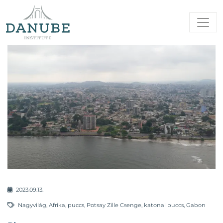
2023.09.13.
Nagyvilág
,
Afrika
,
puccs
,
Potsay Zille Csenge
,
katonai puccs
,
Gabon