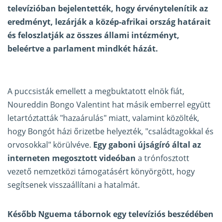
televízióban bejelentették, hogy érvénytelenítik az
eredményt, lezárják a közép-afrikai ország határait
és feloszlatják az összes állami intézményt,
beleértve a parlament mindkét házát.
A puccsisták emellett a megbuktatott elnök fiát,
Noureddin Bongo Valentint hat másik emberrel együtt
letartóztatták "hazaárulás" miatt, valamint közölték,
hogy Bongót házi őrizetbe helyezték, "családtagokkal és
orvosokkal" körülvéve.
Egy gaboni újságíró által az
interneten megosztott videóban
a trónfosztott
vezető nemzetközi támogatásért könyörgött, hogy
segítsenek visszaállítani a hatalmát.
Később Nguema tábornok egy televíziós beszédében