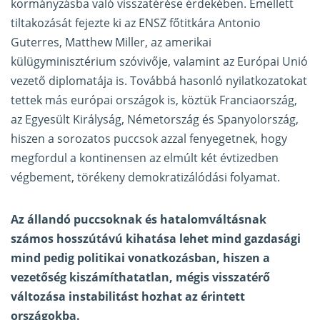
kormányzásba való visszatérése érdekében. Emellett
tiltakozását fejezte ki az ENSZ főtitkára Antonio
Guterres, Matthew Miller, az amerikai
külügyminisztérium szóvivője, valamint az Európai Unió
vezető diplomatája is. Továbbá hasonló nyilatkozatokat
tettek más európai országok is, köztük Franciaország,
az Egyesült Királyság, Németország és Spanyolország,
hiszen a sorozatos puccsok azzal fenyegetnek, hogy
megfordul a kontinensen az elmúlt két évtizedben
végbement, törékeny demokratizálódási folyamat.
Az állandó puccsoknak és hatalomváltásnak
számos hosszútávú kihatása lehet mind gazdasági
mind pedig politikai vonatkozásban, hiszen a
vezetőség kiszámíthatatlan, mégis visszatérő
változása instabilitást hozhat az érintett
országokba.