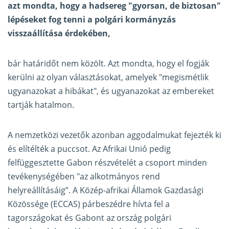
azt mondta, hogy a hadsereg "gyorsan, de biztosan"
lépéseket fog tenni a polgári kormányzás
visszaállítása érdekében,
bár határidőt nem közölt. Azt mondta, hogy el fogják
kerülni az olyan választásokat, amelyek "megismétlik
ugyanazokat a hibákat", és ugyanazokat az embereket
tartják hatalmon.
A nemzetközi vezetők azonban aggodalmukat fejezték ki
és elítélték a puccsot. Az Afrikai Unió pedig
felfüggesztette Gabon részvételét a csoport minden
tevékenységében "az alkotmányos rend
helyreállításáig”. A Közép-afrikai Államok Gazdasági
Közössége (ECCAS) párbeszédre hívta fel a
tagországokat és Gabont az ország polgári