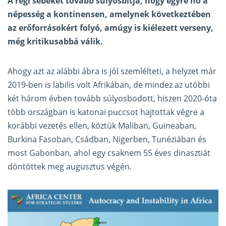
A régi sebeket tovább súlyosbítja, hogy egyre nő a
népesség a kontinensen, amelynek következtében
az erőforrásokért folyó, amúgy is kiélezett verseny,
még kritikusabbá válik.
Ahogy azt az alábbi ábra is jól szemlélteti, a helyzet már
2019-ben is labilis volt Afrikában, de mindez az utóbbi
két három évben tovább súlyosbodott, hiszen 2020-óta
több országban is katonai puccsot hajtottak végre a
korábbi vezetés ellen, köztük Maliban, Guineaban,
Burkina Fasoban, Csádban, Nigerben, Tunéziában és
most Gabonban, ahol egy csaknem 55 éves dinasztiát
döntöttek meg augusztus végén.