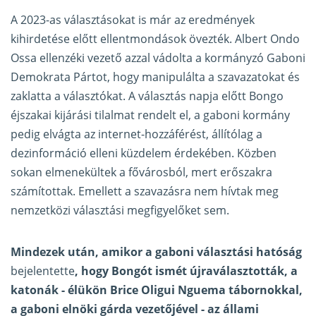
A 2023-as választásokat is már az eredmények
kihirdetése előtt ellentmondások övezték. Albert Ondo
Ossa ellenzéki vezető azzal vádolta a kormányzó Gaboni
Demokrata Pártot, hogy manipulálta a szavazatokat és
zaklatta a választókat. A választás napja előtt Bongo
éjszakai kijárási tilalmat rendelt el, a gaboni kormány
pedig elvágta az internet-hozzáférést, állítólag a
dezinformáció elleni küzdelem érdekében. Közben
sokan elmenekültek a fővárosból, mert erőszakra
számítottak. Emellett a szavazásra nem hívtak meg
nemzetközi választási megfigyelőket sem.
Mindezek után, amikor a gaboni választási hatóság
bejelentette
, hogy Bongót ismét újraválasztották, a
katonák - élükön Brice Oligui Nguema tábornokkal,
a gaboni elnöki gárda vezetőjével - az állami