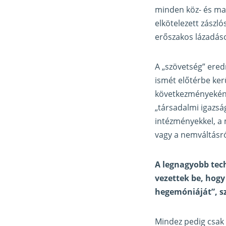
minden köz- és ma
elkötelezett zászló
erőszakos lázadáso
A „szövetség” ered
ismét előtérbe ker
következményeként
„társadalmi igazsá
intézményekkel, a 
vagy a nemváltásró
A legnagyobb tec
vezettek be, hogy
hegemóniáját”, sz
Mindez pedig csak 