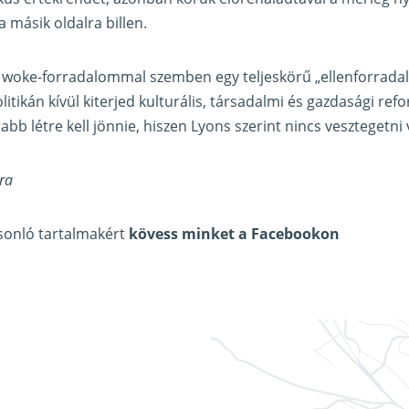
 a másik oldalra billen.
 a woke-forradalommal szemben egy teljeskörű „ellenforrada
olitikán kívül kiterjed kulturális, társadalmi és gazdasági re
b létre kell jönnie, hiszen Lyons szerint nincs vesztegetni 
ra
asonló tartalmakért
kövess minket a Facebookon