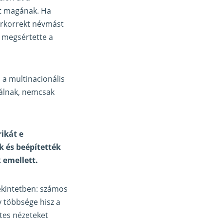
rt magának. Ha
erkorrekt névmást
n megsértette a
 a multinacionális
itálnak, nemcsak
rikát e
k és beépítették
 emellett.
ekintetben: számos
y többsége hisz a
étes nézeteket