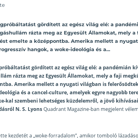
te
róbáltatást gördített az egész világ elé: a pandémi
gáshullám rázta meg az Egyesült Államokat, mely a f
st emelte a középpontba. Amerika mellett a nyugati
rogresszív hangok, a woke-ideológia és a…
óbáltatást gördített az egész világ elé: a pandémián k
llám rázta meg az Egyesült Államokat, mely a faji megk
tba. Amerika mellett a nyugati világban is felerősödtek
eológia és a cancel-culture, amelyek egyre nagyobb ter
-kal szembeni lehetséges küzdelemről, a jövő kihívásair
ásról N. S. Lyons
Quadrant Magazine-ban megjelent vélem
vette kezdetét a „woke-forradalom”, amikor tomboló lázadás