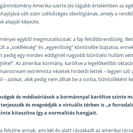
gánintézmény Amerika-szerte (és tágabb értelemben az egés
shajójává vált ezen szélsőséges ideológiának, amely a rendkí
k alapját képezte.
ményei egyből megmutatkoztak: a faji felsőbbrendűség, illet
ült a „sokféleség” és „egyenlőség” köntösébe bújtatva, enne
 pedig egy minden eddiginél nagyobb bűnözési hullám vett
gtétel”. Az amerikai kormány, karöltve a legelőkelőbb oktatá
mainstream extrémista nézetek hirdetői lettek – legyen szó
l – azokat, akik pedig nem álltak be a sorba, bűnözőkként ke
hcégek és médiaóriások a kormánnyal karöltve szinte m
 terjesszék és megvédjék a virtuális térben is „a forrada
inte kitaszítva így a normalitás hangjait.
a felszíne annak, ami két év alatt rászakadt az amerikai tár