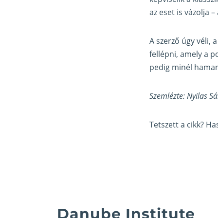
az eset is vázolja –
A szerző úgy véli,
fellépni, amely a p
pedig minél hamarab
Szemlézte: Nyilas Sá
Tetszett a cikk? H
Danube Institute