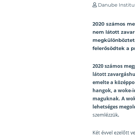
Danube Institu
2020 számos megp
nem látott zavar
megkülönbözteté
felerősödtek a p
2020 számos megpr
látott zavargáshu
emelte a középpon
hangok, a woke-id
maguknak. A woke
lehetséges megold
szemlézzük
.
Két évvel ezelőtt 