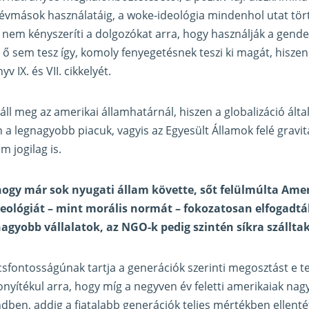
vmások használatáig, a woke-ideológia mindenhol utat tö
nem kényszeríti a dolgozókat arra, hogy használják a gend
s ő sem tesz így, komoly fenyegetésnek teszi ki magát, hisze
 IX. és VII. cikkelyét.
ll meg az amerikai államhatárnál, hiszen a globalizáció által
an a legnagyobb piacuk, vagyis az Egyesült Államok felé grav
 jogilag is.
, hogy már sok nyugati állam követte, sőt felülmúlta Ame
deológiát – mint morális normát – fokozatosan elfogadtá
yobb vállalatok, az NGO-k pedig szintén síkra szálltak
sfontosságúnak tartja a generációk szerinti megosztást e t
zonyítékul arra, hogy míg a negyven év feletti amerikaiak nag
ndben, addig a fiatalabb generációk teljes mértékben ellent