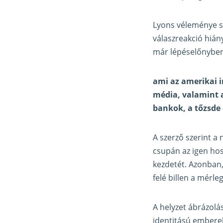
Lyons véleménye sz
válaszreakció hián
már lépéselőnyben
ami az amerikai i
média, valamint a
bankok, a tőzsde é
A szerző szerint 
csupán az igen hoss
kezdetét. Azonban,
felé billen a mérleg
A helyzet ábrázolá
identitású emberek