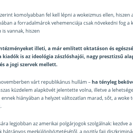
erint komolyabban fel kell lépni a wokeizmus ellen, hiszen 
yában a forradalmárok vehemenciája csak növekedni fog a k
 is vannak, hiszen
ntézményeket illeti, a már említett oktatáson és egészs
 kiadók is az ideológia zászlóshajói, nagy presztizsű al
s a jogi szervek mellett.
a novemberben várt republikánus hullám –
ha tényleg beköv
zas küzdelem alapkövét jelentette volna, illetve a lehetsége
 ennek hiányában a helyzet változatlan marad, sőt, a woke 
.
sára legjobban az amerikai polgárjogok szolgálnak: kezdve 
 hátrányos megkülönböztetésétől, a pozitív faji diszkriminá