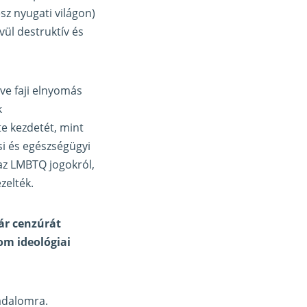
z nyugati világon)
vül destruktív és
ve faji elnyomás
k
e kezdetét, mint
si és egészségügyi
 az LMBTQ jogokról,
zelték.
ár cenzúrát
lom ideológiai
sadalomra.