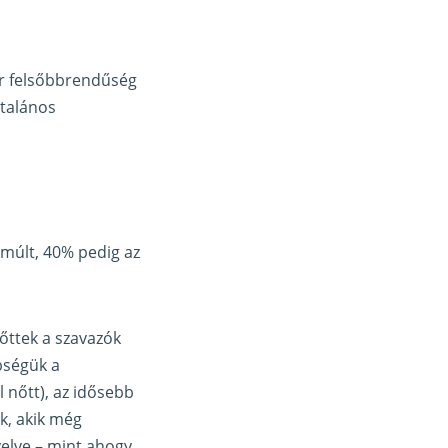
ér felsőbbrendűség
ltalános
tmúlt, 40% pedig az
őttek a szavazók
bbségük a
 nőtt), az idősebb
ok, akik még
yelve – mint ahogy