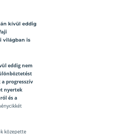
án kívül eddig
aji
 világban is
ívül eddig nem
ülönböztetést
 a progresszív
et nyertek
ól és a
énycikkét
ok közepette