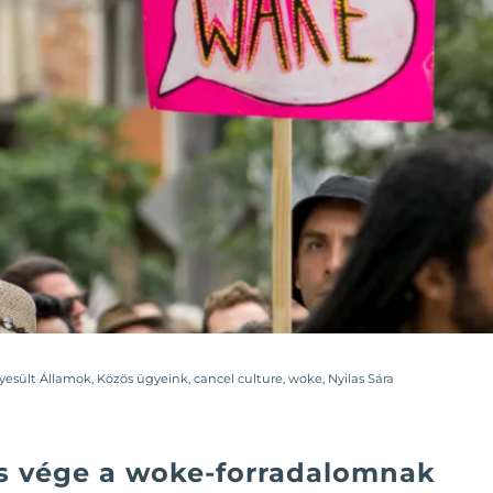
yesült Államok
,
Közös ügyeink
,
cancel culture
,
woke
,
Nyilas Sára
cs vége a woke-forradalomnak