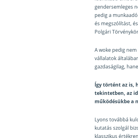
gendersemleges né
pedig a munkaadó 
és megszólítást, é
Polgári Törvénykönyv
A woke pedig nem á
vállalatok általáb
gazdaságilag, hanem
Így történt az is
tekintetben, az i
működésükbe a nag
Lyons továbbá kulc
kutatás szolgál bi
klasszikus értékre