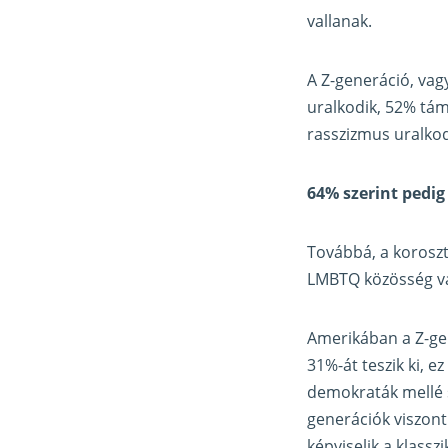
vallanak.
A Z-generáció, vag
uralkodik, 52% támo
rasszizmus uralkod
64% szerint pedig
Továbbá, a koroszt
LMBTQ közösség va
Amerikában a Z-gen
31%-át teszik ki, 
demokraták mellé s
generációk viszont 
képviselik a klass