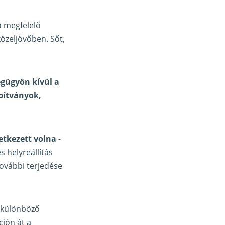
a megfelelő
özeljövőben. Sőt,
égügyön kívül a
apítványok,
etkezett volna
-
s helyreállítás
további terjedése
a különböző
ción át a