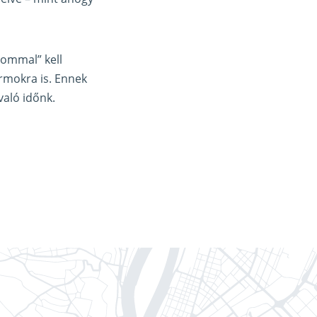
lommal” kell
formokra is. Ennek
való időnk.