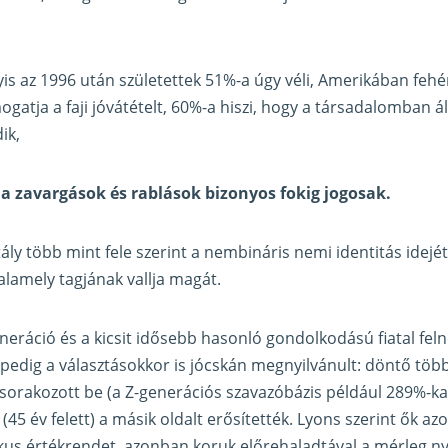
yis az 1996 után születettek 51%-a úgy véli, Amerikában feh
gatja a faji jóvátételt, 60%-a hiszi, hogy a társadalomban á
ik,
 a zavargások és rablások bizonyos fokig jogosak.
ály több mint fele szerint a nembináris nemi identitás idejé
lamely tagjának vallja magát.
eráció és a kicsit idősebb hasonló gondolkodású fiatal feln
ez pedig a választásokkor is jócskán megnyilvánult: döntő tö
orakozott be (a Z-generációs szavazóbázis például 289%-kal
(45 év felett) a másik oldalt erősítették. Lyons szerint ők az
zikus értékrendet, azonban koruk előrehaladtával a mérleg n