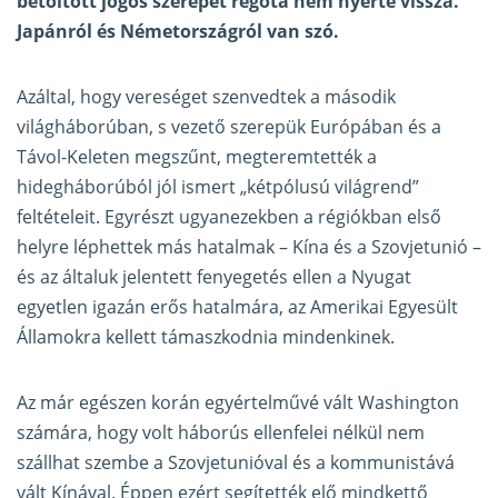
betöltött jogos szerepét régóta nem nyerte vissza.
Japánról és Németországról van szó.
Azáltal, hogy vereséget szenvedtek a második
világháborúban, s vezető szerepük Európában és a
Távol-Keleten megszűnt, megteremtették a
hidegháborúból jól ismert „kétpólusú világrend”
feltételeit. Egyrészt ugyanezekben a régiókban első
helyre léphettek más hatalmak – Kína és a Szovjetunió –
és az általuk jelentett fenyegetés ellen a Nyugat
egyetlen igazán erős hatalmára, az Amerikai Egyesült
Államokra kellett támaszkodnia mindenkinek.
Az már egészen korán egyértelművé vált Washington
számára, hogy volt háborús ellenfelei nélkül nem
szállhat szembe a Szovjetunióval és a kommunistává
vált Kínával. Éppen ezért segítették elő mindkettő