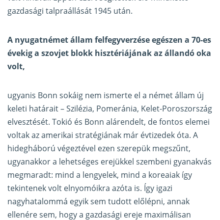
gazdasági talpraállását 1945 után.
A nyugatnémet állam felfegyverzése egészen a 70-es
évekig a szovjet blokk hisztériájának az állandó oka
volt,
ugyanis Bonn sokáig nem ismerte el a német állam új
keleti határait – Szilézia, Pomeránia, Kelet-Poroszország
elvesztését. Tokió és Bonn alárendelt, de fontos elemei
voltak az amerikai stratégiának már évtizedek óta. A
hidegháború végeztével ezen szerepük megszűnt,
ugyanakkor a lehetséges erejükkel szembeni gyanakvás
megmaradt: mind a lengyelek, mind a koreaiak így
tekintenek volt elnyomóikra azóta is. Így igazi
nagyhatalommá egyik sem tudott előlépni, annak
ellenére sem, hogy a gazdasági ereje maximálisan