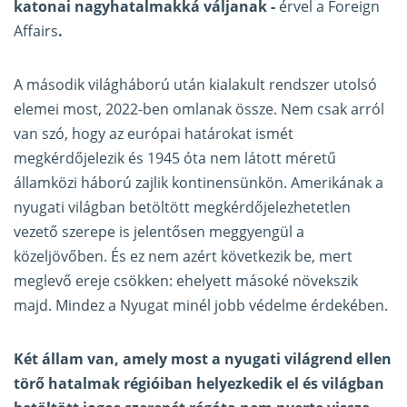
katonai nagyhatalmakká váljanak -
érvel a Foreign
Affairs
.
A második világháború után kialakult rendszer utolsó
elemei most, 2022-ben omlanak össze. Nem csak arról
van szó, hogy az európai határokat ismét
megkérdőjelezik és 1945 óta nem látott méretű
államközi háború zajlik kontinensünkön. Amerikának a
nyugati világban betöltött megkérdőjelezhetetlen
vezető szerepe is jelentősen meggyengül a
közeljövőben. És ez nem azért következik be, mert
meglevő ereje csökken: ehelyett másoké növekszik
majd. Mindez a Nyugat minél jobb védelme érdekében.
Két állam van, amely most a nyugati világrend ellen
törő hatalmak régióiban helyezkedik el és világban