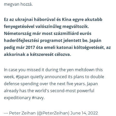
megvan hozzá.
Ez az ukrajnai háborúval és Kína egyre akutabb
fenyegetésével valószínűleg megváltozik.
Németország már most százmilliárd eurós
haderőfejlesztési programot jelentett be. Japán
pedig már 2017 óta emeli katonai költségvetését, az
akkorinak a kétszeresét célozva.
In case you missed it during the yen meltdown this
week,
#Japan
quietly announced its plans to double
defense spending over the next five years. Japan
already has the world's second-most powerful
expeditionary
#navy
.
— Peter Zeihan (@PeterZeihan)
June 14, 2022