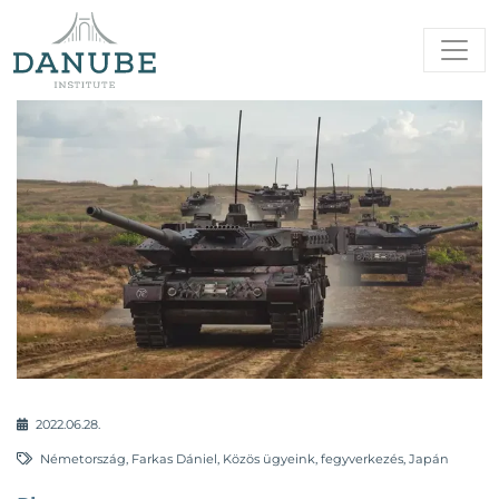
2022.06.28.
Németország
,
Farkas Dániel
,
Közös ügyeink
,
fegyverkezés
,
Japán