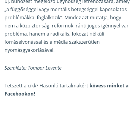
új, bűnözést megelőző ügynökség létrehozására, amely
„a függőséggel vagy mentális betegséggel kapcsolatos
problémákkal foglalkozik”. Mindez azt mutatja, hogy
nem a közbiztonsági reformok iránti jogos igénnyel van
probléma, hanem a radikális, fokozat nélküli
forráselvonással és a média szakszerűtlen
nyomásgyakorlásával.
Szemlézte: Tombor Levente
Tetszett a cikk? Hasonló tartalmakért
kövess minket a
Facebookon!