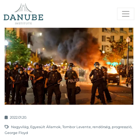
2022.01.20.
Nagyvilág
,
Egyesült Államok
,
Tombor Levente
,
rendőrség
,
progresszió
,
George Floyd