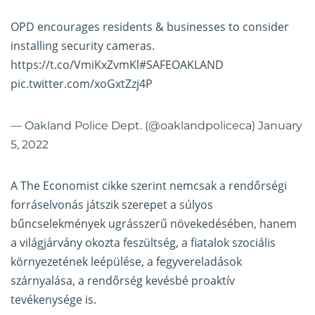
OPD encourages residents & businesses to consider
installing security cameras.
https://t.co/VmiKxZvmKl
#SAFEOAKLAND
pic.twitter.com/xoGxtZzj4P
— Oakland Police Dept. (@oaklandpoliceca)
January
5, 2022
A The Economist cikke szerint nemcsak a rendőrségi
forráselvonás játszik szerepet a súlyos
bűncselekmények ugrásszerű növekedésében, hanem
a világjárvány okozta feszültség, a fiatalok szociális
környezetének leépülése, a fegyvereladások
szárnyalása, a rendőrség kevésbé proaktív
tevékenysége is.