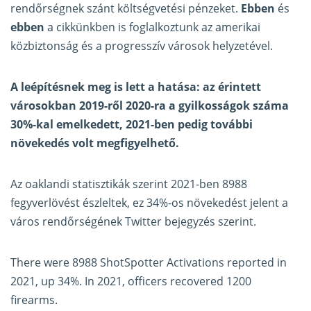
rendőrségnek szánt költségvetési pénzeket.
Ebben
és
ebben
a cikkünkben is foglalkoztunk az amerikai
közbiztonság és a progresszív városok helyzetével.
A leépítésnek meg is lett a hatása: az érintett
városokban 2019-ről 2020-ra a gyilkosságok száma
30%-kal emelkedett, 2021-ben pedig további
növekedés volt megfigyelhető.
Az oaklandi statisztikák szerint 2021-ben 8988
fegyverlövést észleltek, ez 34%-os növekedést jelent a
város rendőrségének Twitter bejegyzés szerint.
There were 8988 ShotSpotter Activations reported in
2021, up 34%. In 2021, officers recovered 1200
firearms.