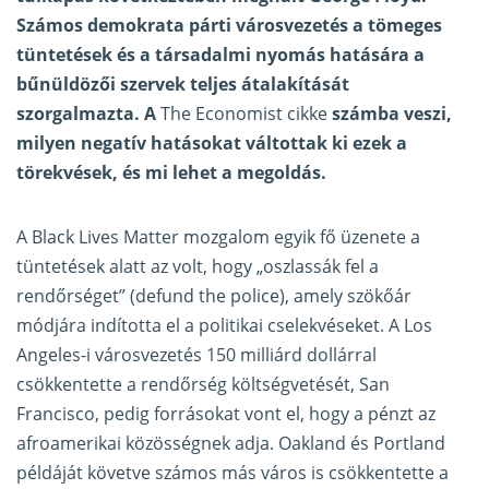
Számos demokrata párti városvezetés a tömeges
tüntetések és a társadalmi nyomás hatására a
bűnüldözői szervek teljes átalakítását
szorgalmazta. A
The Economist cikke
számba veszi,
milyen negatív hatásokat váltottak ki ezek a
törekvések, és mi lehet a megoldás.
A Black Lives Matter mozgalom egyik fő üzenete a
tüntetések alatt az volt, hogy „oszlassák fel a
rendőrséget” (defund the police), amely szökőár
módjára indította el a politikai cselekvéseket. A Los
Angeles-i városvezetés 150 milliárd dollárral
csökkentette a rendőrség költségvetését, San
Francisco, pedig forrásokat vont el, hogy a pénzt az
afroamerikai közösségnek adja. Oakland és Portland
példáját követve számos más város is csökkentette a