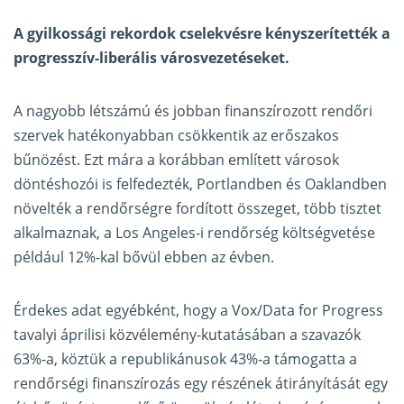
A gyilkossági rekordok cselekvésre kényszerítették a
progresszív-liberális városvezetéseket.
A nagyobb létszámú és jobban finanszírozott rendőri
szervek hatékonyabban csökkentik az erőszakos
bűnözést. Ezt mára a korábban említett városok
döntéshozói is felfedezték, Portlandben és Oaklandben
növelték a rendőrségre fordított összeget, több tisztet
alkalmaznak, a Los Angeles-i rendőrség költségvetése
például 12%-kal bővül ebben az évben.
Érdekes adat egyébként, hogy a Vox/Data for Progress
tavalyi áprilisi közvélemény-kutatásában a szavazók
63%-a, köztük a republikánusok 43%-a támogatta a
rendőrségi finanszírozás egy részének átirányítását egy