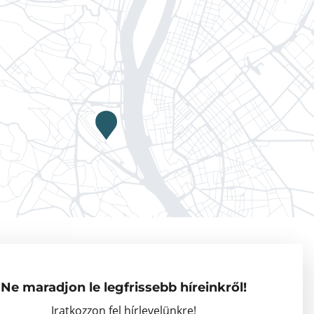
Adatkezelési tájékoztató
Vendégkutatók
Ne maradjon le legfrissebb híreinkről!
Partnerszervezetek
Iratkozzon fel hírlevelünkre!