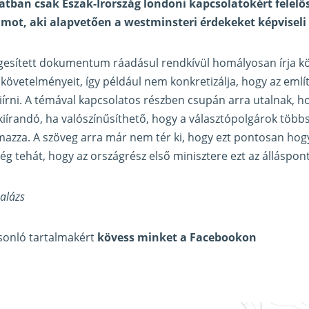
atban csak Észak-Írország londoni kapcsolatokért felelős 
umot, aki alapvetően a westminsteri érdekeket képviseli
egesített dokumentum ráadásul rendkívül homályosan írja k
vetelményeit, így például nem konkretizálja, hogy az említe
kiírni. A témával kapcsolatos részben csupán arra utalnak, 
iírandó, ha valószínűsíthető, hogy a választópolgárok többs
lmazza. A szöveg arra már nem tér ki, hogy ezt pontosan hogy
 tehát, hogy az országrész első minisztere ezt az állásponto
Balázs
asonló tartalmakért
kövess minket a Facebookon