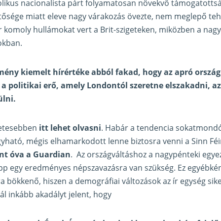
likus nacionalista párt folyamatosan növekvő támogatottsá
tősége miatt eleve nagy várakozás övezte, nem meglepő teh
r komoly hullámokat vert a Brit-szigeteken, miközben a nagyvi
okban.
mény kiemelt hírértéke abból fakad, hogy az apró ország
z a politikai erő, amely Londontól szeretne elszakadni, a
ülni.
zletesebben
itt lehet olvasni
. Habár a tendencia sokatmond
gyható, mégis elhamarkodott lenne biztosra venni a Sinn Féi
int óva a Guardian
. Az országváltáshoz a nagypénteki eg
pp egy eredményes népszavazásra van szükség. Ez egyébk
a bökkenő, hiszen a demográfiai változások az ír egység si
ál inkább akadályt jelent, hogy