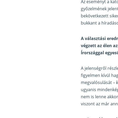
Az eseményt a kato
győzelmének jelen
bekövetkezett sike
bukkant a híradás
A választási ered
végzett az élen a
Írországgal egyes
A jelenségről rés
figyelmen kívül ha
megvalósulását –
ugyanis mindenké
nem is lenne akkor
viszont az már ann