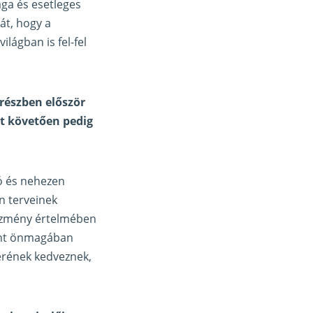
ga és esetleges
át, hogy a
lágban is fel-fel
részben először
zt követően pedig
ó és nehezen
n terveinek
yezmény értelmében
ént önmagában
kerének kedveznek,