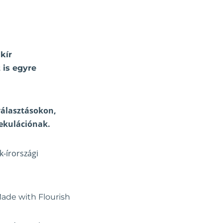
kír
 is egyre
 választásokon,
pekulációnak.
k-írországi