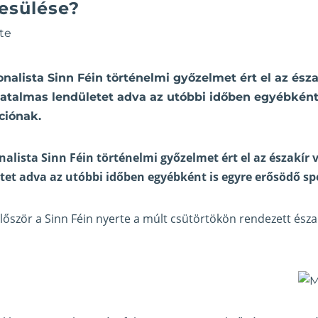
esülése?
te
onalista Sinn Féin történelmi győzelmet ért el az észa
hatalmas lendületet adva az utóbbi időben egyébként
ciónak.
nalista Sinn Féin történelmi győzelmet ért el az északír
tet adva az utóbbi időben egyébként is egyre erősödő s
lőször a Sinn Féin nyerte a múlt csütörtökön rendezett észa