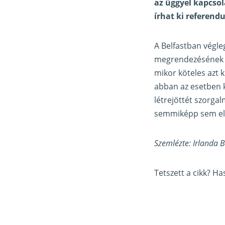
az üggyel kapcsol
írhat ki referend
A Belfastban végl
megrendezésének kö
mikor köteles azt 
abban az esetben k
létrejöttét szorga
semmiképp sem elég
Szemlézte: Irlanda 
Tetszett a cikk? H