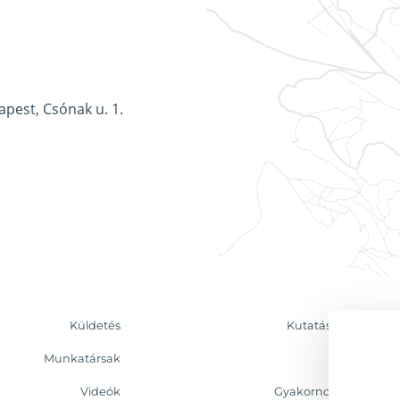
apest, Csónak u. 1.
Küldetés
Kutatás & Elemzés
Munkatársak
Kapcsolat
Videók
Gyakornoki program