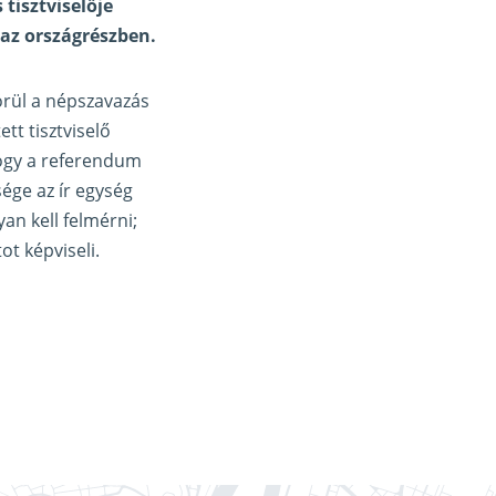
tisztviselője
 az országrészben.
örül a népszavazás
tt tisztviselő
hogy a referendum
ége az ír egység
an kell felmérni;
t képviseli.