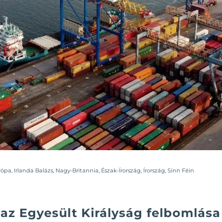
rópa
,
Irlanda Balázs
,
Nagy-Britannia
,
Észak-Írország
,
Írország
,
Sinn Féin
z Egyesült Királyság felbomlása 