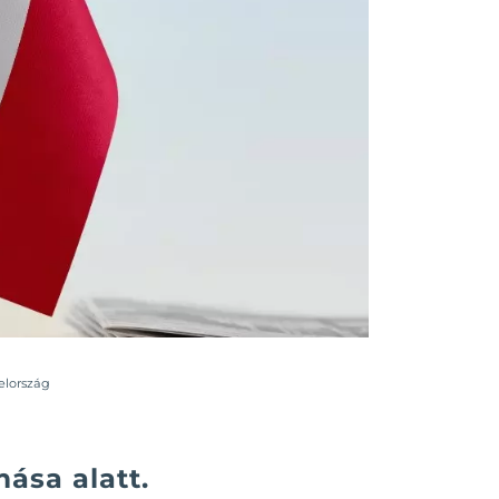
elország
ása alatt.