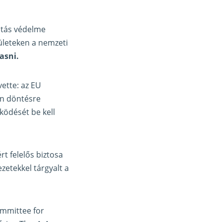
itás védelme
ületeken a nemzeti
vasni.
vette: az EU
an döntésre
ködését be kell
t felelős biztosa
zetekkel tárgyalt a
mmittee for