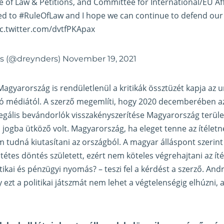
 of Law & Petitions, and Committee for International/EU A
ed to
#RuleOfLaw
and I hope we can continue to defend 
ic.twitter.com/dvtfPKApax
rs (@dreynders)
November 19, 2021
Magyarország is rendületlenül a kritikák össztüzét kapja az u
ló médiától. A szerző megemlíti, hogy 2020 decemberében a
illegális bevándorlók visszakényszerítése Magyarország terüle
 jogba ütköző volt. Magyarország, ha eleget tenne az ítéletnek
 tudná kiutasítani az országból. A magyar álláspont szerint
tétes döntés született, ezért nem köteles végrehajtani az ít
itikai és pénzügyi nyomás? – teszi fel a kérdést a szerző. A
 ezt a politikai játszmát nem lehet a végtelenségig elhúzni,