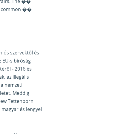
ffairs. The ��
our common ��
niós szervektől és
z EU-s bíróság
téről - 2016 és
, az illegális
 a nemzeti
életet. Meddig
ndrew Tettenborn
 a magyar és lengyel