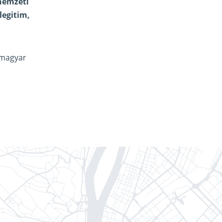
 nemzeti
legitim,
 magyar