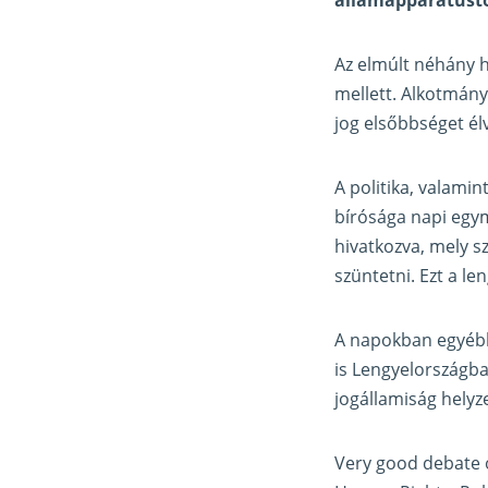
Az elmúlt néhány 
mellett. Alkotmán
jog elsőbbséget é
A politika, valamin
bírósága napi egym
hivatkozva, mely s
szüntetni. Ezt a le
A napokban egyébké
is Lengyelországba 
jogállamiság helyz
Very good debate