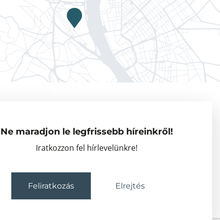
Adatkezelési tájékoztató
Vendégkutatók
Ne maradjon le legfrissebb híreinkről!
Partnerszervezetek
Iratkozzon fel hírlevelünkre!
Események
Feliratkozás
Elrejtés