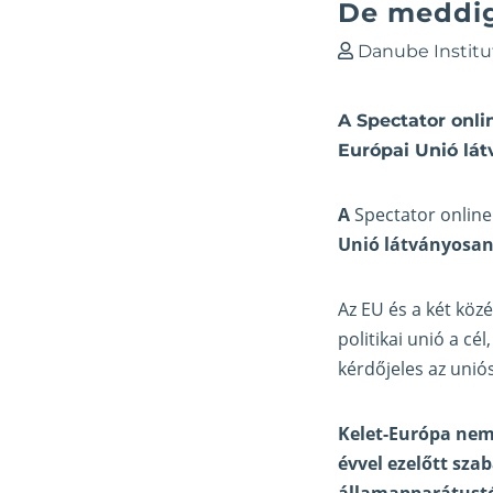
De meddi
Danube Institu
A Spectator onli
Európai Unió lá
A
Spectator onlin
Unió látványosan
Az EU és a két köz
politikai unió a c
kérdőjeles az uniós
Kelet-Európa nem
évvel ezelőtt sza
államapparátustó