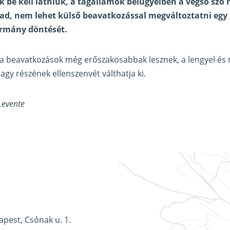
k be kell látniuk, a tagállamok belügyeiben a végső szó
d, nem lehet külső beavatkozással megváltoztatni egy 
rmány döntését.
 a beavatkozások még erőszakosabbak lesznek, a lengyel és
agy részének ellenszenvét válthatja ki.
Levente
apest, Csónak u. 1.