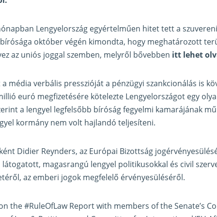
hónapban Lengyelország egyértelműen hitet tett a szuveren
ybírósága október végén kimondta, hogy meghatározott ter
lvez az uniós joggal szemben, melyről bővebben
itt lehet ol
t a média verbális presszióját a pénzügyi szankcionálás is kö
illió euró megfizetésére kötelezte Lengyelországot egy oly
zerint a lengyel legfelsőbb bíróság fegyelmi kamarájának mű
ngyel kormány nem volt hajlandó teljesíteni.
nt Didier Reynders, az Európai Bizottság jogérvényesülésér
látogatott, magasrangú lengyel politikusokkal és civil szerve
etéről, az emberi jogok megfelelő érvényesüléséről.
 on the
#RuleOfLaw
Report with members of the Senate’s Co