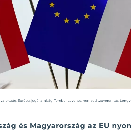
yarország
,
Európa
,
jogállamiság
,
Tombor Levente
,
nemzeti szuverenitás
,
Lengy
szág és Magyarország az EU nyom