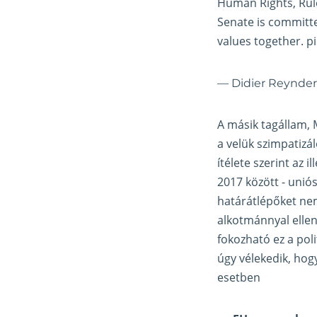
Human Rights, Rule
Senate is committ
values together.
p
— Didier Reynde
A másik tagállam, 
a velük szimpatizá
ítélete szerint az 
2017 között - uniós
határátlépőket nem
alkotmánnyal ellen
fokozható ez a pol
úgy vélekedik, hogy
esetben