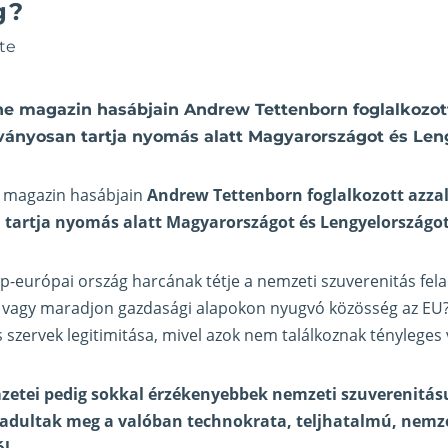
g?
te
ne magazin hasábjain Andrew Tettenborn foglalkozott
tványosan tartja nyomás alatt Magyarországot és Len
e magazin hasábjain
Andrew Tettenborn foglalkozott azzal
 tartja nyomás alatt Magyarországot és Lengyelországot
ép-európai ország harcának tétje a nemzeti szuverenitás fela
él, vagy maradjon gazdasági alapokon nyugvó közösség az EU?
 szervek legitimitása, mivel azok nem találkoznak tényleges v
zetei pedig sokkal érzékenyebbek nemzeti szuverenitásu
badultak meg a valóban technokrata, teljhatalmú, nemze
l.