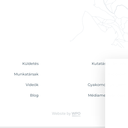
Küldetés
Kutatás & Elemzés
Munkatársak
Kapcsolat
Videók
Gyakornoki program
Blog
Médiamegjelenések