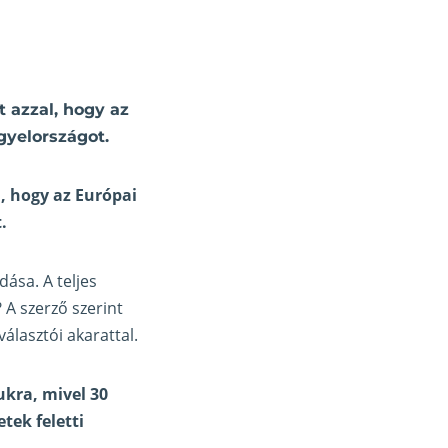
 azzal, hogy az
gyelországot.
, hogy az Európai
.
dása. A teljes
 A szerző szerint
álasztói akarattal.
kra, mivel 30
tek feletti