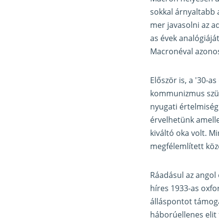
sokkal árnyaltabb 
mer javasolni az ad
as évek analógiájá
Macronéval azonos
Először is, a '30-a
kommunizmus szület
nyugati értelmiség
érvelhetünk amellet
kiváltó oka volt. M
megfélemlített köz
Ráadásul az angol é
híres 1933-as oxfo
álláspontot támog
háborúellenes elit