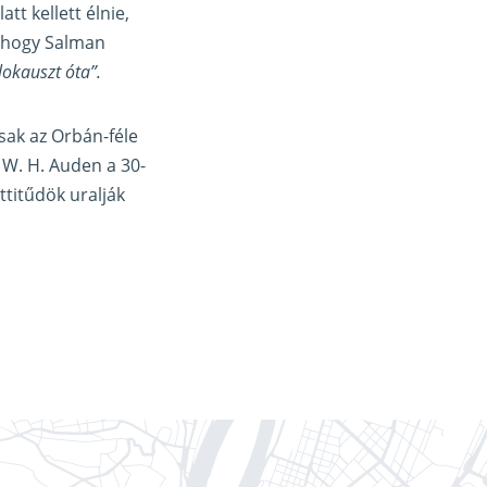
tt kellett élnie,
 ahogy Salman
okauszt óta”.
csak az Orbán-féle
 W. H. Auden a 30-
ttitűdök uralják