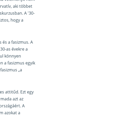
vatív, aki többet
iskurzusban. A '30-
ztos, hogy a
s és a fasizmus. A
'30-as évekre a
sul könnyen
en a fasizmus egyik
 fasizmus „a
s attitűd. Ezt egy
armada azt az
országáért. A
em azokat a