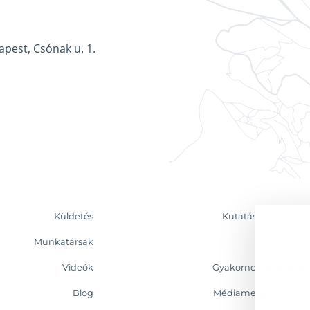
apest, Csónak u. 1.
Küldetés
Kutatás & Elemzés
Munkatársak
Kapcsolat
Videók
Gyakornoki program
Blog
Médiamegjelenések