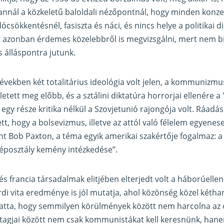
annál a közkeletű baloldali nézőpontnál, hogy minden konzer
ócsökkentésnél, fasiszta és náci, és nincs helye a politikai d
t azonban érdemes közelebbről is megvizsgálni, mert nem bi
 álláspontra jutunk.
s években két totalitárius ideológia volt jelen, a kommunizmu
ett meg előbb, és a sztálini diktatúra horrorjai ellenére a 
 egy része kritika nélkül a Szovjetunió rajongója volt. Ráadá
t, hogy a bolsevizmus, illetve az attól való félelem egyenes
int Bob Paxton, a téma egyik amerikai szakértője fogalmaz: a
éposztály kemény intézkedése”.
s francia társadalmak elitjében elterjedt volt a háborúellene
rdi vita eredménye is jól mutatja, ahol közönség közel kéth
atta, hogy semmilyen körülmények között nem harcolna az 
 tagjai között nem csak kommunistákat kell keresnünk, han