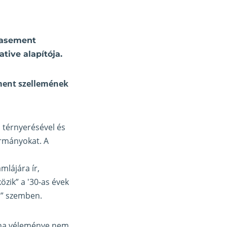
peasement
tive alapítója.
ement szellemének
 térnyerésével és
kormányokat. A
mlájára ír,
özik” a '30-as évek
al” szemben.
, ha véleménye nem