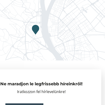
Adatkezelési tájékoztató
Vendégkutatók
Ne maradjon le legfrissebb híreinkről!
Partnerszervezetek
Iratkozzon fel hírlevelünkre!
Események