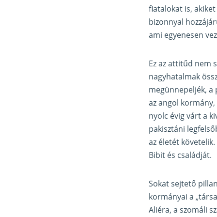
fiatalokat is, akik
bizonnyal hozzájár
ami egyenesen veze
Ez az attitűd nem 
nagyhatalmak össz
megünnepeljék, a p
az angol kormány, 
nyolc évig várt a 
pakisztáni legfels
az életét követelik
Bibit és családját.
Sokat sejtető pill
kormányai a „társa
Aliéra, a szomáli s