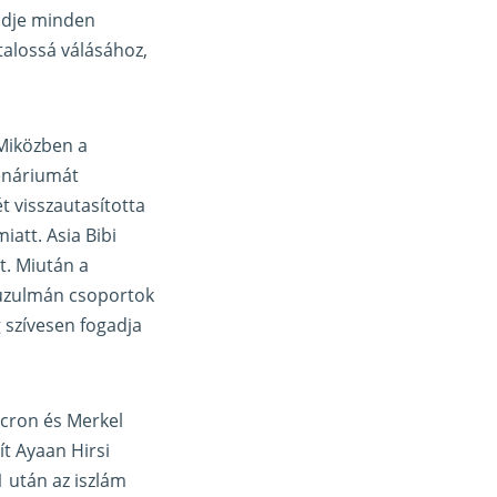
tűdje minden
talossá válásához,
 Miközben a
enáriumát
t visszautasította
att. Asia Bibi
t. Miután a
muzulmán csoportok
g szívesen fogadja
acron és Merkel
ít Ayaan Hirsi
1 után az iszlám