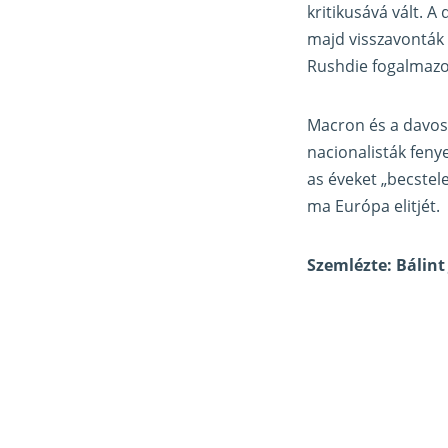
kritikusává vált. A
majd visszavonták 
Rushdie fogalmazot
Macron és a davosi
nacionalisták feny
as éveket „becstel
ma Európa elitjét.
Szemlézte: Bálint