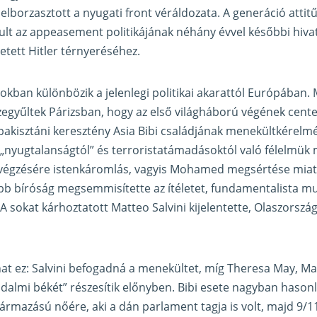
et elborzasztott a nyugati front véráldozata. A generáció atti
ult az appeasement politikájának néhány évvel későbbi hiva
tett Hitler térnyeréséhez.
sokban különbözik a jelenlegi politikai akarattól Európában.
egyűltek Párizsban, hogy az első világháború végének cent
akisztáni keresztény Asia Bibi családjának menekültkérelmé
„nyugtalanságtól” és terroristatámadásoktól való félelmük mi
kivégzésére istenkáromlás, vagyis Mohamed megsértése miat
őbb bíróság megsemmisítette az ítéletet, fundamentalista 
. A sokat kárhoztatott Matteo Salvini kijelentette, Olaszorszá
anat ez: Salvini befogadná a menekültet, míg Theresa May, M
dalmi békét” részesítik előnyben. Bibi esete nagyban hasonl
zármazású nőére, aki a dán parlament tagja is volt, majd 9/1