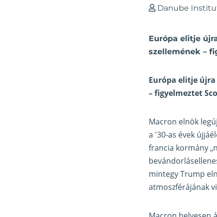
Danube Institu
Európa elitje új
szellemének – fi
Európa elitje új
– figyelmeztet Sc
Macron elnök legúj
a '30-as évek újjáé
francia kormány „n
bevándorlásellenes
mintegy Trump elnök
atmoszférájának vi
Macron helyesen ál