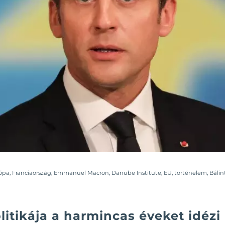
ópa
,
Franciaország
,
Emmanuel Macron
,
Danube Institute
,
EU
,
történelem
,
Bálin
itikája a harmincas éveket idézi