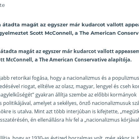
te
ra átadta magát az egyszer már kudarcot vallott ap
gyelmeztet Scott McConnell, a The American Conserva
ra átadta magát az egyszer már kudarcot vallott appeas
ott McConnell, a The American Conservative
alapítója
.
abb retorikai fogása, hogy a nacionalizmus és a populizmus
ledésével riogat, elítélve az olasz, magyar, lengyel és cseh 
agylelkűségét” gyakran állítja szembe az előbbi kormányok
 politikájával, amelyet a sekélyes, önző nacionalizmusuk szá
re is utalva. Mint azt több interjúban is kifejtette, „megütk
sszatérésén, én ellenállásra hív fel a „nacionalizmus kórjáv
lítja, hogy az 1930-as évtized borzalmas volt, még akkor is