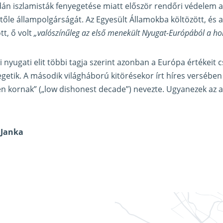
 dán iszlamisták fenyegetése miatt először rendőri védelem ala
tőle állampolgárságát. Az Egyesült Államokba költözött, és
t, ő volt
„valószínűleg az első menekült Nyugat-Európából a hol
 nyugati elit többi tagja szerint azonban a Európa értékeit 
egetik. A második világháború kitörésekor írt híres versében
en kornak” („low dishonest decade”) nevezte. Ugyanezek az a
 Janka