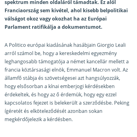
spektrum minden oldaláról támadtak. Ez alól
Franciaország sem kivétel, ahol kisebb belpolitikai
válságot okoz vagy okozhat ha az Európai
Parlament ratifikálja a dokumentumot.
A
Politico európai kiadásának hasábjain Giorgio Leali
arról számol be
, hogy a kereskedelmi egyezmény
leghangosabb támogatója a német kancellár mellett a
francia köztársasági elnök, Emmanuel Macron volt. Az
államfő stábja és szövetségesei azt hangsúlyozzák,
hogy elsősorban a kínai emberjogi kérdésekben
érdekeltek, és hogy az ő érdemük, hogy egy ezzel
kapcsolatos fejezet is belekerült a szerződésbe. Peking
ígéretét és elköteleződését azonban sokan
megkérdőjelezik a kérdésben.