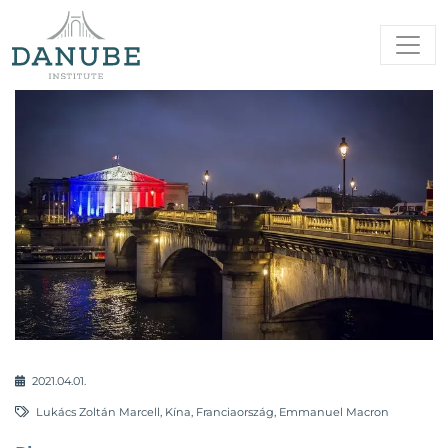
2021.04.01.
Lukács Zoltán Marcell
,
Kína
,
Franciaország
,
Emmanuel Macron