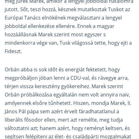
meg Jurek Marek, amikor a lengyel jobboldal hatalomra
jutott. Sőt, teszi hozzá, késznek mutatkoztak Tuskot az
Európai Tanács elnökének megválasztani a lengyel
jobboldal ellenkezése ellenére. Ennek a magyar
hozzáállásnak Marek szerint most egyszer s
mindenkorra vége van, Tusk világossá tette, hogy ejti a
Fideszt.
Orbán abba is sok időt és energiát fektetett, hogy
megpróbáljon jóban lenni a CDU-val, és rávegye arra,
térjen vissza keresztény gyökereihez. Marek szerint
Orbán próbálkozása egyáltalán nem volt annyira naiv,
amilyennek elsőre tűnhetett. Hiszen, mondja Marek, II.
János Pál pápa sem azért érvelt fáradhatatlanul a
liberális fősodor ellen, mert azt remélte, meg tudja
változtatni azt; hanem azért, hogy reményt keltsen, és
segítsen felépíteni az élet- és családpárti mozgalmakat