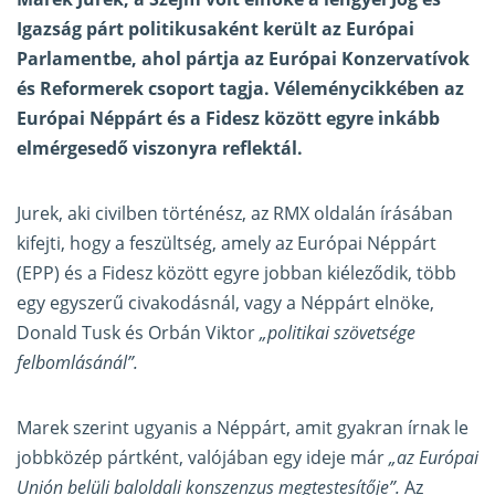
Igazság párt politikusaként került az Európai
Parlamentbe, ahol pártja az Európai Konzervatívok
és Reformerek csoport tagja. Véleménycikkében az
Európai Néppárt és a Fidesz között egyre inkább
elmérgesedő viszonyra reflektál.
Jurek, aki civilben történész, az RMX oldalán
írásában
kifejti
, hogy a feszültség, amely az Európai Néppárt
(EPP) és a Fidesz között egyre jobban kiéleződik, több
egy egyszerű civakodásnál, vagy a Néppárt elnöke,
Donald Tusk és Orbán Viktor
„politikai szövetsége
felbomlásánál”.
Marek szerint ugyanis a Néppárt, amit gyakran írnak le
jobbközép pártként, valójában egy ideje már
„az Európai
Unión belüli baloldali konszenzus megtestesítője”.
Az