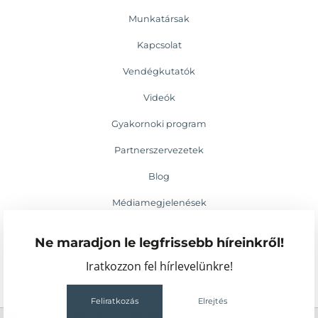
Munkatársak
Kapcsolat
Vendégkutatók
Videók
Gyakornoki program
Partnerszervezetek
Blog
Médiamegjelenések
Események
Ne maradjon le legfrissebb híreinkről!
Iratkozzon fel hírlevelünkre!
Feliratkozás
Elrejtés