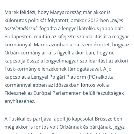
Marek felidézi, hogy Magyarország már akkor is
különutas politikát folytatott, amikor 2012-ben
„teljes
tiszteletadással”
fogadta a lengyel katolikus jobboldalt
Budapesten, miután az kifejezte szolidaritását a magyar
kormánnyal. Marek azonban arra is emlékeztet, hogy az
Orbán-kormány arra is figyelt akkoriban, hogy ne
kapcsolja össze a lengyel-magyar szolidaritást az akkori
Tusk-kormány ellenzékének támogatásával. A jó
kapcsolat a Lengyel Polgári Platform (PO) alkotta
kormánnyal ebben az időszakban fontos volt a
Fidesznek az Európai Parlamenten belüli feszültségek
enyhítéséhez.
A Tuskkal és pártjával ápolt jó kapcsolat Brüsszelben
még akkor is fontos volt Orbánnak és pártjának, jegyzi