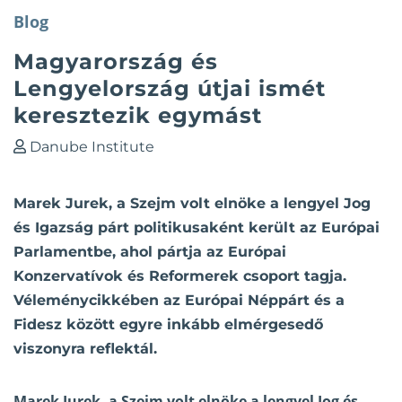
Blog
Magyarország és
Lengyelország útjai ismét
keresztezik egymást
Danube Institute
Marek Jurek, a Szejm volt elnöke a lengyel Jog
és Igazság párt politikusaként került az Európai
Parlamentbe, ahol pártja az Európai
Konzervatívok és Reformerek csoport tagja.
Véleménycikkében az Európai Néppárt és a
Fidesz között egyre inkább elmérgesedő
viszonyra reflektál.
Marek Jurek, a Szejm volt elnöke a lengyel Jog és