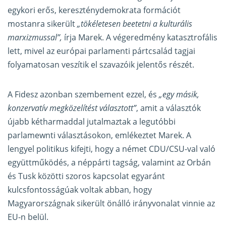
egykori erős, kereszténydemokrata formációt
mostanra sikerült
„tökéletesen beetetni a kulturális
marxizmussal”,
írja Marek. A végeredmény katasztrofális
lett, mivel az európai parlamenti pártcsalád tagjai
folyamatosan veszítik el szavazóik jelentős részét.
A Fidesz azonban szembement ezzel, és
„egy másik,
konzervatív megközelítést választott”
, amit a választók
újabb kétharmaddal jutalmaztak a legutóbbi
parlamewnti választásokon, emlékeztet Marek. A
lengyel politikus kifejti, hogy a német CDU/CSU-val való
együttműködés, a néppárti tagság, valamint az Orbán
és Tusk közötti szoros kapcsolat egyaránt
kulcsfontosságúak voltak abban, hogy
Magyarországnak sikerült önálló irányvonalat vinnie az
EU-n belül.