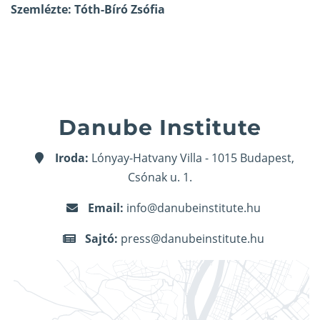
Szemlézte: Tóth-Bíró Zsófia
Danube Institute
Iroda:
Lónyay-Hatvany Villa - 1015 Budapest,
Csónak u. 1.
Email:
info@danubeinstitute.hu
Sajtó:
press@danubeinstitute.hu