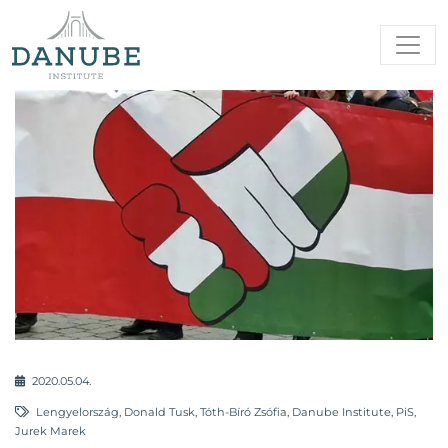
2020.05.04.
Lengyelország
,
Donald Tusk
,
Tóth-Bíró Zsófia
,
Danube Institute
,
PiS
,
Jurek Marek