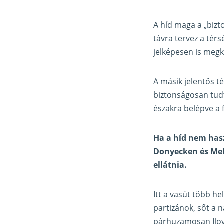
A híd maga a „bizt
távra tervez a tér
jelképesen is megk
A másik jelentős 
biztonságosan tudt
északra belépve a f
Ha a híd nem hasz
Donyecken és Meli
ellátnia.
Itt a vasút több h
partizánok, sőt a 
párhuzamosan Ilova