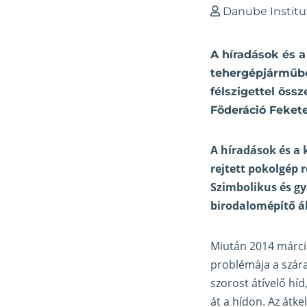
Danube Institu
A híradások és a
tehergépjárműbe
félszigettel öss
Föderáció Fekete
A híradások és a
rejtett pokolgép 
Szimbolikus és gy
birodalomépítő á
Miután 2014 márci
problémája a száraz
szorost átívelő hí
át a hídon. Az átke