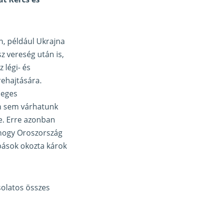
n, például Ukrajna
z vereség után is,
 légi- és
ehajtására.
meges
án sem várhatunk
e. Erre azonban
, hogy Oroszország
apások okozta károk
solatos összes