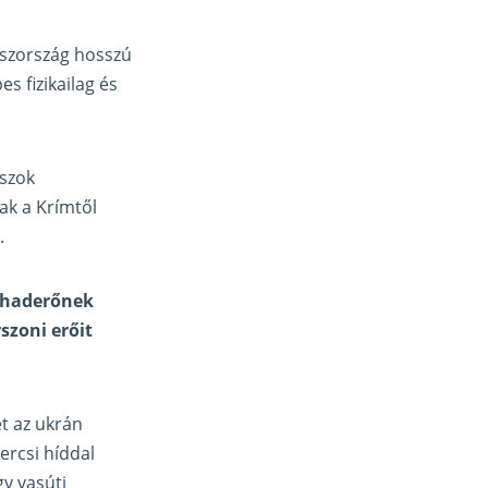
oszország hosszú
s fizikailag és
oszok
ak a Krímtől
.
z haderőnek
szoni erőit
et az ukrán
ercsi híddal
y vasúti