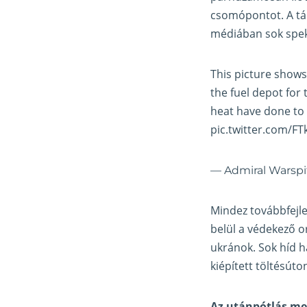
csomópontot. A tám
médiában sok spekul
This picture shows 
the fuel depot for 
heat have done to 
pic.twitter.com/
— Admiral Wars
Mindez továbbfejl
belül a védekező o
ukránok. Sok híd h
kiépített töltésúto
Az utánpótlás meg