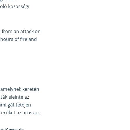
toló közösségi
as from an attack on
 hours of fire and
, amelynek keretén
ták eleinte az
mi gát tetején
t erőket az oroszok.
t Kercs és