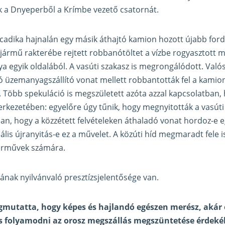
k a Dnyeperből a Krímbe vezető csatornát.
cadika hajnalán egy másik áthajtó kamion hozott újabb fordu
jármű rakterébe rejtett robbanótöltet a vízbe rogyasztott 
ya egyik oldalából. A vasúti szakasz is megrongálódott. Való
 üzemanyagszállító vonat mellett robbantották fel a kamio
. Több spekuláció is megszületett azóta azzal kapcsolatban
zerkezetében: egyelőre úgy tűnik, hogy megnyitották a vasúti
n, hogy a közzétett felvételeken áthaladó vonat hordoz-e eg
is újranyitás-e ez a művelet. A közúti híd megmaradt fele is
árművek számára.
nak nyilvánvaló presztízsjelentősége van.
gmutatta, hogy képes és hajlandó egészen merész, akár 
s folyamodni az orosz megszállás megszüntetése érdeké