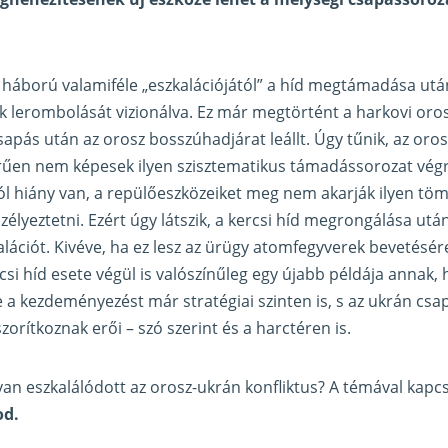
háború valamiféle „eszkalációjától” a híd megtámadása utá
 lerombolását vizionálva. Ez már megtörtént a harkovi oros
pás után az orosz bosszúhadjárat leállt. Úgy tűnik, az orosz
rűen nem képesek ilyen szisztematikus támadássorozat végr
ól hiány van, a repülőeszközeiket meg nem akarják ilyen tö
lyeztetni. Ezért úgy látszik, a kercsi híd megrongálása ut
lációt. Kivéve, ha ez lesz az ürügy atomfegyverek bevetésér
ercsi híd esete végül is valószínűleg egy újabb példája annak
te a kezdeményezést már stratégiai szinten is, s az ukrán cs
szorítkoznak erői – szó szerint és a harctéren is.
yan eszkalálódott az orosz-ukrán konfliktus? A témával kapc
od.