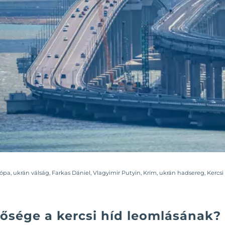
rópa
,
ukrán válság
,
Farkas Dániel
,
Vlagyimir Putyin
,
Krím
,
ukrán hadsereg
,
Kercsi
tősége a kercsi híd leomlásának?