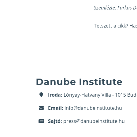
Szemlézte: Farkas D
Tetszett a cikk? H
Danube Institute
Iroda:
Lónyay-Hatvany Villa - 1015 Bud
Email:
info@danubeinstitute.hu
Sajtó:
press@danubeinstitute.hu