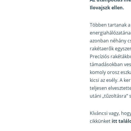
Ilovajszk ellen.
Többen tartanak a 
energiahálózatának
azonban néhány csa
rakétaerők egysze
Precíziós rakétákb
támadásokban veszé
komoly orosz eszka
kicsi az esély. A k
teljesen elvesztet
utáni „tűzoltásra” 
Kíváncsi vagy, hog
cikkünket
itt talál