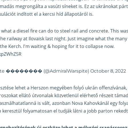
adás megrongálta a vasúti síneket is. Ez az ukránokat pár
ációt indított el a kercsi híd állapotáról is.
what a diesel fire can do to steel rail and concrete. This w
the railway at Ilovaisk last night. Just imagine what the many
the Kerch. I'm waiting & hoping for it to collapse now.
FTkpZWhZ5R
pite �������� (@AdmiralWarspite)
October 8, 2022
esztése lehet a Herszon megyében folyó ukrán offenzívának
roszokat ellátó útvonalak közvetlenül elérhető részeit támad
asználhatatlanná is vált, azonban Nova Kahovkánál egy folya
n keresztül folyamatosan el tudják látni a jobb parton reked
nehezítésének új eszköze lehet a mélységi csapássoroza