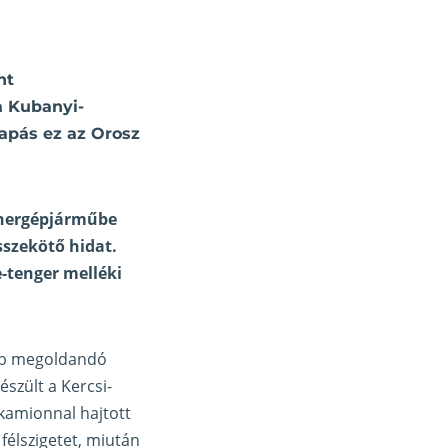
nt
a Kubanyi-
sapás ez az Orosz
tehergépjárműbe
sszekötő hidat.
e-tenger melléki
abb megoldandó
észült a Kercsi-
 kamionnal hajtott
 félszigetet, miután