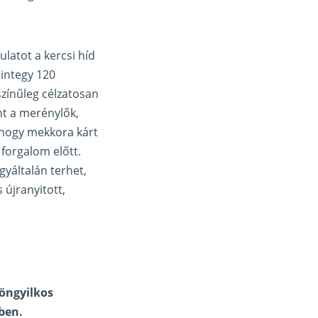
latot a kercsi híd
mintegy 120
színűleg célzatosan
nt a merénylők,
, hogy mekkora kárt
 forgalom előtt.
yáltalán terhet,
 újranyitott,
öngyilkos
ben.