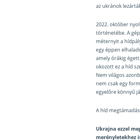
az ukránok lezártá
2022. október nyol
történetébe. A gép
méternyit a hídpál
egy éppen elhaladó
amely órákig égett
okozott ez a híd s
Nem világos azonba
nem csak egy formál
egyelőre könnyű j
A híd megtámadásá
Ukrajna ezzel me
merényletekhez i