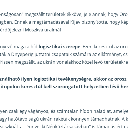
onságosan” megszállt területek ékköve, jele annak, hogy Or
ségben. Ennek a megtámadásával Kijev bizonyította, hogy képe
érdőjelezni Moszkva uralmát.
tényező maga a híd
logisztikai szerepe
. Ezen keresztül az or
ák a Dnyeperig juttatni csapataik számára az ellátmányt, cs
rissen megszállt, az ukrán vonalakhoz közel levő területekre
nálható ilyen logisztikai tevékenységre, akkor az oros
topolon keresztül kell szorongatott helyzetben lévő her
elyen csak egy vágányos, és számtalan hídon halad át, amely
nagy hatótávolságú ukrán rakéták könnyen támadhatnak. A k
jszknál, a „Donyecki Népköztársaságban” is támadás ért eg