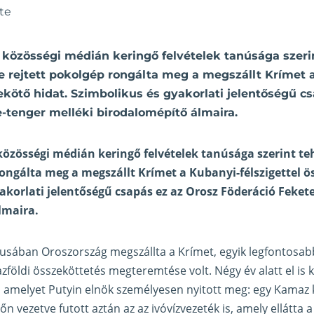
te
 közösségi médián keringő felvételek tanúsága szeri
 rejtett pokolgép rongálta meg a megszállt Krímet 
zekötő hidat. Szimbolikus és gyakorlati jelentőségű c
-tenger melléki birodalomépítő álmaira.
 közösségi médián keringő felvételek tanúsága szerint 
rongálta meg a megszállt Krímet a Kubanyi-félszigettel ö
akorlati jelentőségű csapás ez az Orosz Föderáció Feket
lmaira.
usában Oroszország megszállta a Krímet, egyik legfontos
földi összeköttetés megteremtése volt. Négy év alatt el is k
d, amelyet Putyin elnök személyesen nyitott meg: egy Kamaz
lőn vezetve futott aztán az az ivóvízvezeték is, amely ellátta a