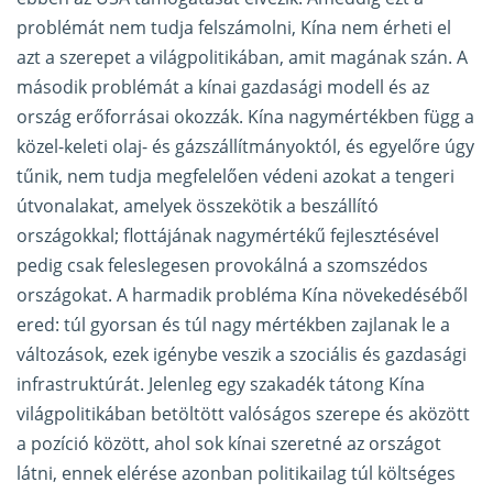
problémát nem tudja felszámolni, Kína nem érheti el
azt a szerepet a világpolitikában, amit magának szán. A
második problémát a kínai gazdasági modell és az
ország erőforrásai okozzák. Kína nagymértékben függ a
közel-keleti olaj- és gázszállítmányoktól, és egyelőre úgy
tűnik, nem tudja megfelelően védeni azokat a tengeri
útvonalakat, amelyek összekötik a beszállító
országokkal; flottájának nagymértékű fejlesztésével
pedig csak feleslegesen provokálná a szomszédos
országokat. A harmadik probléma Kína növekedéséből
ered: túl gyorsan és túl nagy mértékben zajlanak le a
változások, ezek igénybe veszik a szociális és gazdasági
infrastruktúrát. Jelenleg egy szakadék tátong Kína
világpolitikában betöltött valóságos szerepe és aközött
a pozíció között, ahol sok kínai szeretné az országot
látni, ennek elérése azonban politikailag túl költséges