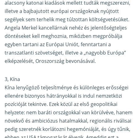
alacsony katonai kiadások mellett tudták megszerezni,
illetve a bajbajutott európai országoknak nyújtott
segélyek sem terhelik meg túlzottan költségvetésüket.
Angela Merkel kancellárnak nehéz és jelentőségteljes
döntéseket kell meghoznia, miközben megpróbálja
egyben tartani az Európai Uniót, fenntartani a
transzatlanti szövetséget, illetve a „nagyobb Európa”
elképzelését, Oroszország bevonásával.
3, Kína
Kína lenyűgöző teljesítménye és különleges erősségei
ellenére bizonyos hátrányokkal is indul nemzetközi
pozícióját tekintve. Ezek közül az első geopolitikai
helyzete: nem baráti országokkal van körülvéve, hanem
növekvő és ambiciózus hatalmakkal, regionális riválisai
pedig szeretnék korlátozni hegemóniáját, és úgy tűnik,
ebben az USA támogatását élvezik. Ameddig ezt a