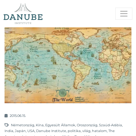
2015.06.15.
Németország
,
Kína
,
Egyesült Államok
,
Oroszország
,
Szaúd-Arábia
,
India
,
Japán
,
USA
,
Danube Institute
,
politika
,
világ
,
hatalom
,
The