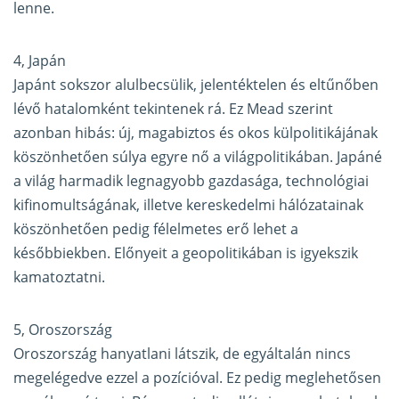
lenne.
4, Japán
Japánt sokszor alulbecsülik, jelentéktelen és eltűnőben
lévő hatalomként tekintenek rá. Ez Mead szerint
azonban hibás: új, magabiztos és okos külpolitikájának
köszönhetően súlya egyre nő a világpolitikában. Japáné
a világ harmadik legnagyobb gazdasága, technológiai
kifinomultságának, illetve kereskedelmi hálózatainak
köszönhetően pedig félelmetes erő lehet a
későbbiekben. Előnyeit a geopolitikában is igyekszik
kamatoztatni.
5, Oroszország
Oroszország hanyatlani látszik, de egyáltalán nincs
megelégedve ezzel a pozícióval. Ez pedig meglehetősen