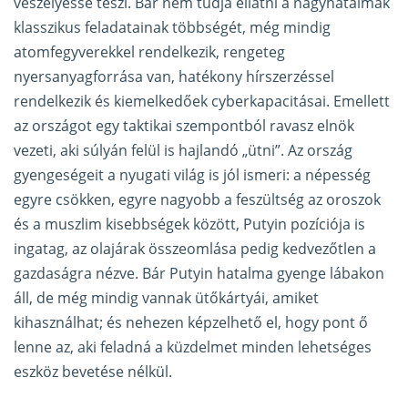
veszélyessé teszi. Bár nem tudja ellátni a nagyhatalmak
klasszikus feladatainak többségét, még mindig
atomfegyverekkel rendelkezik, rengeteg
nyersanyagforrása van, hatékony hírszerzéssel
rendelkezik és kiemelkedőek cyberkapacitásai. Emellett
az országot egy taktikai szempontból ravasz elnök
vezeti, aki súlyán felül is hajlandó „ütni”. Az ország
gyengeségeit a nyugati világ is jól ismeri: a népesség
egyre csökken, egyre nagyobb a feszültség az oroszok
és a muszlim kisebbségek között, Putyin pozíciója is
ingatag, az olajárak összeomlása pedig kedvezőtlen a
gazdaságra nézve. Bár Putyin hatalma gyenge lábakon
áll, de még mindig vannak ütőkártyái, amiket
kihasználhat; és nehezen képzelhető el, hogy pont ő
lenne az, aki feladná a küzdelmet minden lehetséges
eszköz bevetése nélkül.