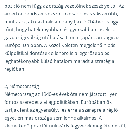
pozíció nem függ az ország vezetőinek szeszélyeitől. Az
amerikai rendszer sokszor okosabb és szakszerűbb,
mint azok, akik aktuálisan irányítják. 2014-ben is úgy
tűnt, hogy hatékonyabban és gyorsabban kezelik a
gazdasági válság utóhatásait, mint Japánban vagy az
Európai Unióban. A Közel-Keleten megjelenő hibás
külpolitikai döntések ellenére is a legerősebb és
leghatékonyabb külső hatalom maradt a stratégiai
régióban.
2, Németország
Németország az 1940-es évek óta nem játszott ilyen
fontos szerepet a világpolitikában. Európában ők
tartják fent az egyensúlyt, és erre a szerepre a régió
egyetlen más országa sem lenne alkalmas. A
kiemelkedő pozíciót nukleáris fegyverek megléte nélkül,