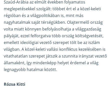
Szaúd-Arábia az elmúlt években folyamatos
meglepetésekkel szolgált: többet ért el a közel-keleti
régióban és a világpolitikában is, mint más
nagyhatalmak saját térségükben. Olajtermelő ország
volta miatt könnyen befolyásolhatja a világgazdaság
pályáját, ezzel felforgatva több ország költségvetését,
emellett ideológiai vezető szerepet tölt be az iszlám
világban. A közel-keleti vallási konfliktus kezelésében is
vitathatatlan szerepet játszik a szunnita irányzat vezető
államaként, így mindenképp helyet érdemel a világ
legnagyobb hatalmai között.
Rózsa Kitti