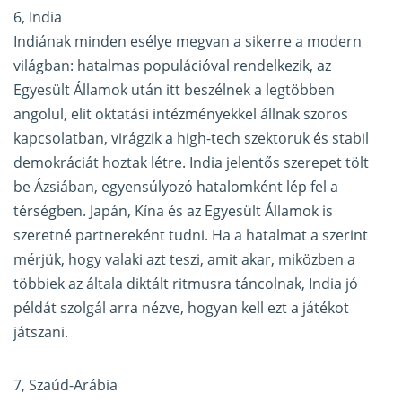
6, India
Indiának minden esélye megvan a sikerre a modern
világban: hatalmas populációval rendelkezik, az
Egyesült Államok után itt beszélnek a legtöbben
angolul, elit oktatási intézményekkel állnak szoros
kapcsolatban, virágzik a high-tech szektoruk és stabil
demokráciát hoztak létre. India jelentős szerepet tölt
be Ázsiában, egyensúlyozó hatalomként lép fel a
térségben. Japán, Kína és az Egyesült Államok is
szeretné partnereként tudni. Ha a hatalmat a szerint
mérjük, hogy valaki azt teszi, amit akar, miközben a
többiek az általa diktált ritmusra táncolnak, India jó
példát szolgál arra nézve, hogyan kell ezt a játékot
játszani.
7, Szaúd-Arábia