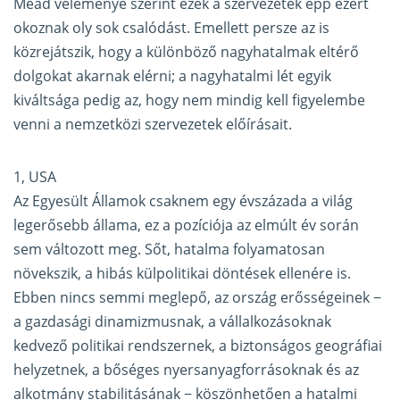
Mead véleménye szerint ezek a szervezetek épp ezért
okoznak oly sok csalódást. Emellett persze az is
közrejátszik, hogy a különböző nagyhatalmak eltérő
dolgokat akarnak elérni; a nagyhatalmi lét egyik
kiváltsága pedig az, hogy nem mindig kell figyelembe
venni a nemzetközi szervezetek előírásait.
1, USA
Az Egyesült Államok csaknem egy évszázada a világ
legerősebb állama, ez a pozíciója az elmúlt év során
sem változott meg. Sőt, hatalma folyamatosan
növekszik, a hibás külpolitikai döntések ellenére is.
Ebben nincs semmi meglepő, az ország erősségeinek −
a gazdasági dinamizmusnak, a vállalkozásoknak
kedvező politikai rendszernek, a biztonságos geográfiai
helyzetnek, a bőséges nyersanyagforrásoknak és az
alkotmány stabilitásának
−
köszönhetően a hatalmi