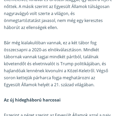
nőttek. A másik szerint az Egyesült Államok túlságosan
nagyravágyó volt szerte a világon, és
önmegtartóztatást javasol, nem még egy keresztes
háborút az ellenségek ellen.
Bár még kialakulóban vannak, ez a két tábor fog
összecsapni a 2020-as elnökválasztáson. Mindkét
tábornak vannak tagjai mindkét pártból, találnak
követendőt és elvetnivalót is Trump politikájában, és
hajlandóak lennének kivonulni a Közel-Keletről. Végső
soron kettejük párharca fogja meghatározni az
Egyesült Államok helyét a 21. század világában.
Az új hidegháború harcosai
Eszerint a nézet szerint az Egyesült Államok azzal a naiv