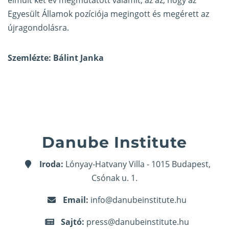
elmúlt két év megmutatott valamit, az az, hogy az
Egyesült Államok pozíciója megingott és megérett az
újragondolásra.
Szemlézte: Bálint Janka
Danube Institute
Iroda:
Lónyay-Hatvany Villa - 1015 Budapest,
Csónak u. 1.
Email:
info@danubeinstitute.hu
Sajtó:
press@danubeinstitute.hu