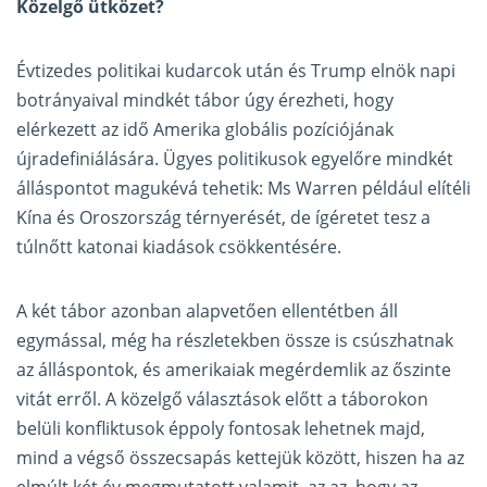
Közelgő ütközet?
Évtizedes politikai kudarcok után és Trump elnök napi
botrányaival mindkét tábor úgy érezheti, hogy
elérkezett az idő Amerika globális pozíciójának
újradefiniálására. Ügyes politikusok egyelőre mindkét
álláspontot magukévá tehetik: Ms Warren például elítéli
Kína és Oroszország térnyerését, de ígéretet tesz a
túlnőtt katonai kiadások csökkentésére.
A két tábor azonban alapvetően ellentétben áll
egymással, még ha részletekben össze is csúszhatnak
az álláspontok, és amerikaiak megérdemlik az őszinte
vitát erről. A közelgő választások előtt a táborokon
belüli konfliktusok éppoly fontosak lehetnek majd,
mind a végső összecsapás kettejük között, hiszen ha az