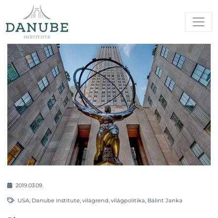
2019.03.09.
USA
,
Danube Institute
,
világrend
,
világpolitika
,
Bálint Janka