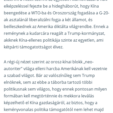
elképzeléssel fejezte be a hidegháborút, hogy Kína
beengedése a WTO-ba és Oroszország fogadása a G-20-
ak asztalánál liberalizálni fogja a két államot, és
beilleszkednek az Amerika diktálta világrendbe. Ennek a
reménynek a kudarcára reagált a Trump-kormányzat,
akiknek Kína-ellenes politikája szinte az egyetlen, ami
kétpárti támogatottságot élvez.
A régi-új nézet szerint az orosz-kínai blokk „neo-
autoriter” világa elleni harcba Amerikának kell vezetnie
a szabad világot. Bár az valószínűleg sem Trump
elnöknek, sem az ebbe a táborba tartozó többi
politikusnak sem világos, hogy ennek pontosan milyen
formában kell megtörténnie és mekkora leválás
képzelhető el Kína gazdaságáról, az biztos, hogy a
keményvonalas politika támogatótól nem lehet majd