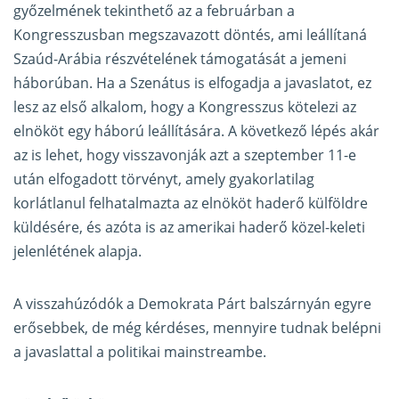
győzelmének tekinthető az a februárban a
Kongresszusban megszavazott döntés, ami leállítaná
Szaúd-Arábia részvételének támogatását a jemeni
háborúban. Ha a Szenátus is elfogadja a javaslatot, ez
lesz az első alkalom, hogy a Kongresszus kötelezi az
elnököt egy háború leállítására. A következő lépés akár
az is lehet, hogy visszavonják azt a szeptember 11-e
után elfogadott törvényt, amely gyakorlatilag
korlátlanul felhatalmazta az elnököt haderő külföldre
küldésére, és azóta is az amerikai haderő közel-keleti
jelenlétének alapja.
A visszahúzódók a Demokrata Párt balszárnyán egyre
erősebbek, de még kérdéses, mennyire tudnak belépni
a javaslattal a politikai mainstreambe.