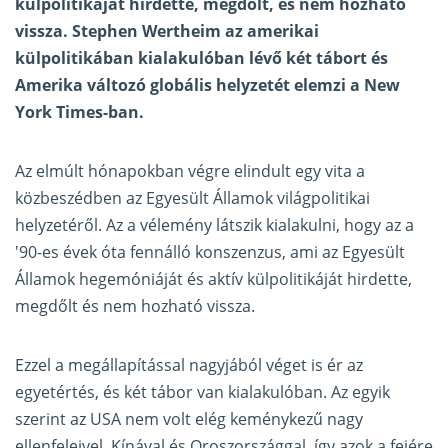
külpolitikáját hirdette, megdőlt, és nem hozható
vissza. Stephen Wertheim az amerikai
külpolitikában kialakulóban lévő két tábort és
Amerika változó globális helyzetét elemzi a
New
York Times-ban
.
Az elmúlt hónapokban végre elindult egy vita a
közbeszédben az Egyesült Államok világpolitikai
helyzetéről. Az a vélemény látszik kialakulni, hogy az a
'90-es évek óta fennálló konszenzus, ami az Egyesült
Államok hegemóniáját és aktív külpolitikáját hirdette,
megdőlt és nem hozható vissza.
Ezzel a megállapítással nagyjából véget is ér az
egyetértés, és két tábor van kialakulóban. Az egyik
szerint az USA nem volt elég keménykezű nagy
ellenfeleivel, Kínával és Oroszországgal, így azok a fejére