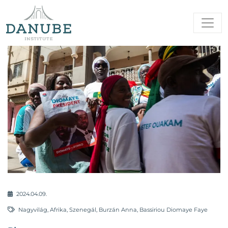
2024.04.09.
Nagyvilág
,
Afrika
,
Szenegál
,
Burzán Anna
,
Bassiriou Diomaye Faye