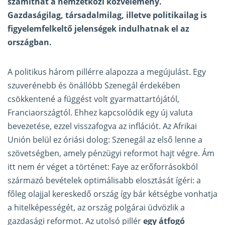
számíthat a nemzetközi közvélemény.
Gazdaságilag, társadalmilag, illetve politikailag is
figyelemfelkeltő jelenségek indulhatnak el az
országban.
A politikus három pillérre alapozza a megújulást. Egy
szuverénebb és önállóbb Szenegál érdekében
csökkentené a függést volt gyarmattartójától,
Franciaországtól. Ehhez kapcsolódik egy új valuta
bevezetése, ezzel visszafogva az inflációt. Az Afrikai
Unión belül ez óriási dolog: Szenegál az első lenne a
szövetségben, amely pénzügyi reformot hajt végre. Ám
itt nem ér véget a történet: Faye az erőforrásokból
származó bevételek optimálisabb elosztását ígéri: a
főleg olajjal kereskedő ország így bár kétségbe vonhatja
a hitelképességét, az ország polgárai üdvözlik a
gazdasági reformot. Az utolsó pillér
egy átfogó