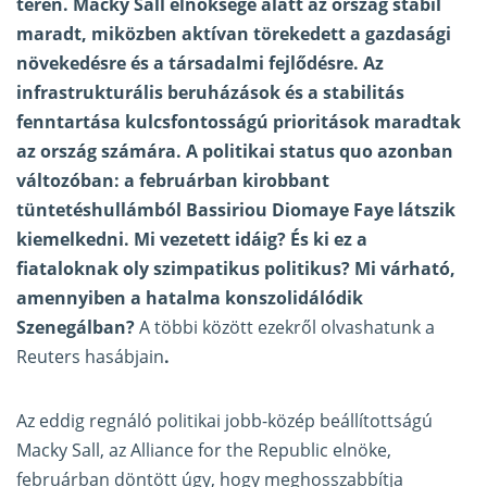
téren. Macky Sall elnöksége alatt az ország stabil
maradt, miközben aktívan törekedett a gazdasági
növekedésre és a társadalmi fejlődésre. Az
infrastrukturális beruházások és a stabilitás
fenntartása kulcsfontosságú prioritások maradtak
az ország számára. A politikai status quo azonban
változóban: a februárban kirobbant
tüntetéshullámból Bassiriou Diomaye Faye látszik
kiemelkedni. Mi vezetett idáig? És ki ez a
fiataloknak oly szimpatikus politikus? Mi várható,
amennyiben a hatalma konszolidálódik
Szenegálban?
A többi között ezekről olvashatunk a
Reuters hasábjain
.
Az eddig regnáló politikai jobb-közép beállítottságú
Macky Sall, az Alliance for the Republic elnöke,
februárban döntött úgy, hogy meghosszabbítja