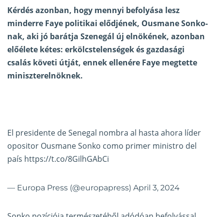
Kérdés azonban, hogy mennyi befolyása lesz
minderre Faye politikai elődjének, Ousmane Sonko-
nak, aki jó barátja Szenegál új elnökének, azonban
előélete kétes: erkölcstelenségek és gazdasági
csalás követi útját, ennek ellenére Faye megtette
miniszterelnöknek.
El presidente de Senegal nombra al hasta ahora líder
opositor Ousmane Sonko como primer ministro del
país
https://t.co/8GilhGAbCi
— Europa Press (@europapress)
April 3, 2024
Sonko pozíciója természetéből adódóan befolyással