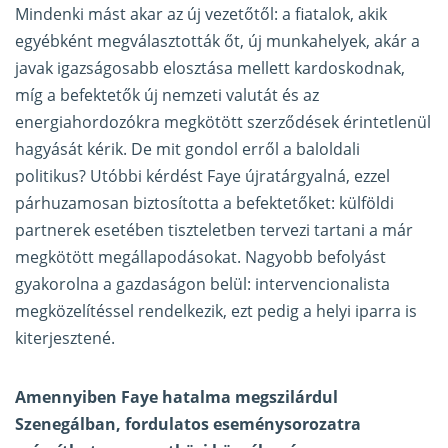
Mindenki mást akar az új vezetőtől: a fiatalok, akik
egyébként megválasztották őt, új munkahelyek, akár a
javak igazságosabb elosztása mellett kardoskodnak,
míg a befektetők új nemzeti valutát és az
energiahordozókra megkötött szerződések érintetlenül
hagyását kérik. De mit gondol erről a baloldali
politikus? Utóbbi kérdést Faye újratárgyalná, ezzel
párhuzamosan biztosította a befektetőket: külföldi
partnerek esetében tiszteletben tervezi tartani a már
megkötött megállapodásokat. Nagyobb befolyást
gyakorolna a gazdaságon belül: intervencionalista
megközelítéssel rendelkezik, ezt pedig a helyi iparra is
kiterjesztené.
Amennyiben Faye hatalma megszilárdul
Szenegálban, fordulatos eseménysorozatra