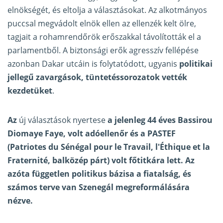
elnökségét, és eltolja a választásokat. Az alkotmányos
puccsal megvádolt elnök ellen az ellenzék kelt ölre,
tagjait a rohamrendőrök erőszakkal távolították el a
parlamentből. A biztonsági erők agresszív fellépése
azonban Dakar utcáin is folytatódott, ugyanis
politikai
jellegű zavargások, tüntetéssorozatok vették
kezdetüket
.
Az
új választások nyertese
a jelenleg 44 éves Bassirou
Diomaye Faye, volt adóellenőr és a PASTEF
(Patriotes du Sénégal pour le Travail, l'Éthique et la
Fraternité, balközép párt) volt főtitkára lett. Az
azóta független politikus bázisa a fiatalság, és
számos terve van Szenegál megreformálására
nézve.