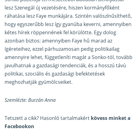
lesz Szenegál új vezetésére, hiszen kormányfőként
ráhatása lesz Faye munkájára. Szintén valószínűsíthető,
hogy egyszerűbb lesz így gyanúba keverni, amennyiben
kétes hírek röppennének fel körülötte. Egy dolog
azonban biztos: amennyiben Faye hű marad az
ígéreteihez, ezzel párhuzamosan pedig politikailag
amennyire lehet, függetleníti magát a Sonko-tól, tovább
javulhatnak a gazdasági tendenciák, és a hosszú távú
politikai, szociális és gazdasági befektetések
meghozhatják gyümölcseiket.
Szemlézte: Burzán Anna
Tetszett a cikk? Hasonló tartalmakért
kövess minket a
Facebookon