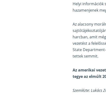
Helyi információk 
hazamenjenek megv
Az alacsony morálr
sajtótájékoztatóján
harcban, amit még 
vezetést a felelős
State Department-
tettek semmit.
Az amerikai veze
tegye az elmúlt 2
Szemlézte: Lukács Z