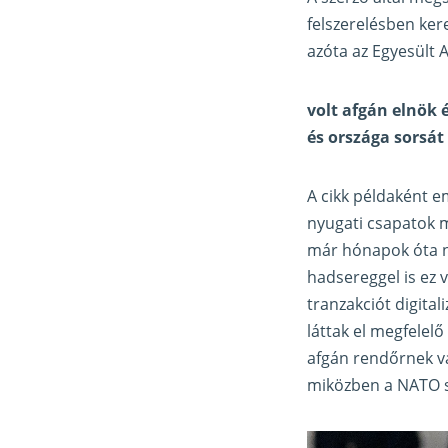
felszerelésben ker
azóta az Egyesült 
volt afgán elnök 
és országa sorsát 
A cikk példaként e
nyugati csapatok m
már hónapok óta ne
hadsereggel is ez 
tranzakciót digita
láttak el megfelelő
afgán rendőrnek va
miközben a NATO s