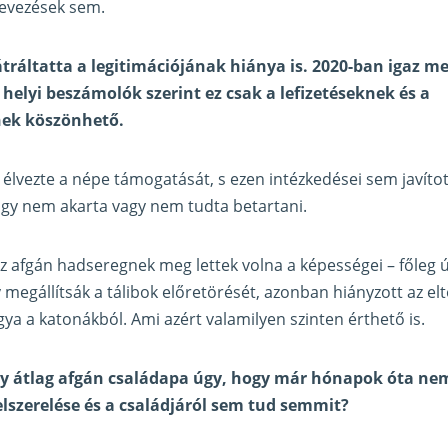
nevezések sem.
ráltatta a legitimációjának hiánya is. 2020-ban igaz m
 helyi beszámolók szerint ez csak a lefizetéseknek és a
nek köszönhető.
 élvezte a népe támogatását, s ezen intézkedései sem javítot
agy nem akarta vagy nem tudta betartani.
az afgán hadseregnek meg lettek volna a képességei – főleg ú
y megállítsák a tálibok előretörését, azonban hiányzott az el
gya a katonákból. Ami azért valamilyen szinten érthető is.
y átlag afgán családapa úgy, hogy már hónapok óta nem 
elszerelése és a családjáról sem tud semmit?