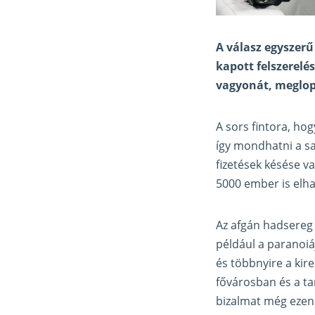
A válasz egyszerű
kapott felszerelés
vagyonát, meglop
A sors fintora, ho
így mondhatni a sa
fizetések késése v
5000 ember is elha
Az afgán hadsereg 
például a paranoiá
és többnyire a kir
fővárosban és a t
bizalmat még ezen 