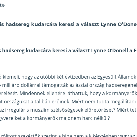
te
is hadsereg kudarcára keresi a választ Lynne O’Donel
.
s hadsereg kudarcára keresi a választ Lynne O’Donell a
F
ró kiemeli, hogy az utóbbi két évtizedben az Egyesült Államo
 milliárd dollárral támogatták az ázsiai ország hadseregének
zerelését. Mindennek ellenére láthattuk, hogy a kormányerők 
ját országukat a talibán erőinek. Miért nem tudta megállítan
z irreguláris muszlim szélsőségesek előretörését? Miért tetté
yvereiket a kormányerők majdnem harc nélkül?
szólított szakértők szerint a hiba nem a kiképzésben vagy az