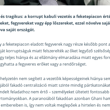
 és tragikus: a korrupt kabuli vezetés a feketepiacon ért
eket, fegyvereket vagy épp lőszereket, ezzel növelve sajá
va saját országát.
gy a feketepiacon eladott fegyverek nagy része később pont a
ját korruptságuk miatt felszerelték az őket legyőző szélsősé
agy teljes hiánya és az ellátmány elmaradása miatt egyes for
gyhatta a fegyveres erőket vagy a rendőrséget.
helyzetén nem segített a vezetőik képességeinek hiánya se
jából fakadó centralizáció miatt szinte mindig pártkatonáka
endelt feladathoz nem értő – személyeket ültetett fontosabb
artományokban. A paranoiából fakadóan azonban Ghani hama
embereiben is, így nem voltak meglepőek a hirtelen és nem