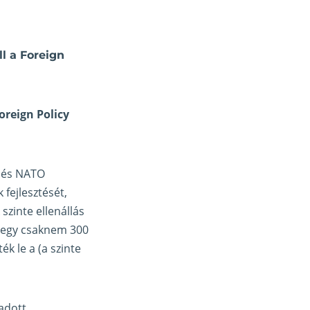
l a Foreign
oreign Policy
k és NATO
 fejlesztését,
szinte ellenállás
i egy csaknem 300
k le a (a szinte
 adott