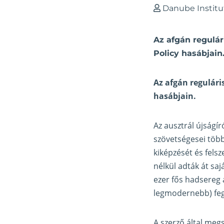
Danube Institu
Az afgán regulár
Policy hasábjain
Az afgán regulári
hasábjain.
Az ausztrál újságí
szövetségesei több
kiképzését és fels
nélkül adták át sa
ezer fős hadsereg a
legmodernebb) feg
A szerző által meg