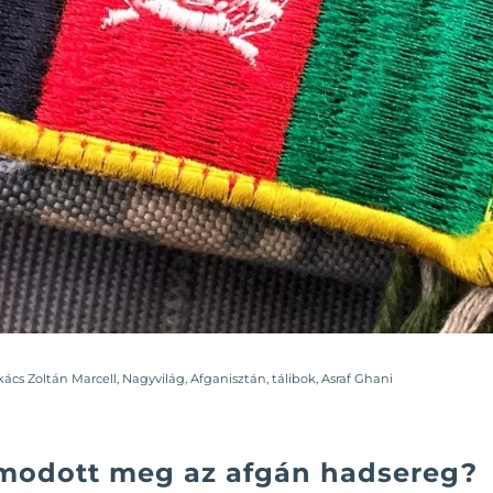
ács Zoltán Marcell
,
Nagyvilág
,
Afganisztán
,
tálibok
,
Asraf Ghani
amodott meg az afgán hadsereg?