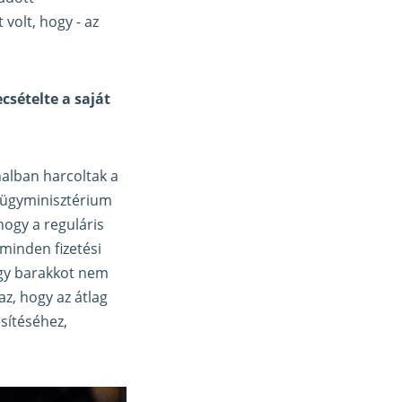
volt, hogy - az
csételte a saját
nalban harcoltak a
elügyminisztérium
hogy a reguláris
minden fizetési
agy barakkot nem
az, hogy az átlag
sítéséhez,