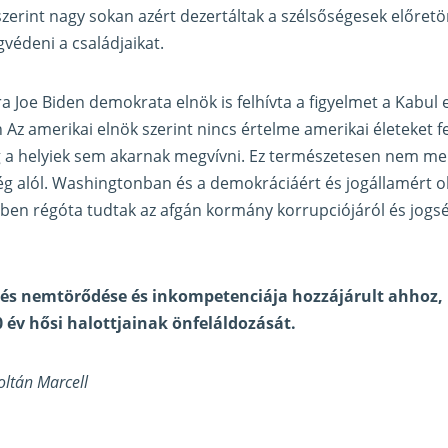
szerint nagy sokan azért dezertáltak a szélsőségesek előret
édeni a családjaikat.
a Joe Biden demokrata elnök is felhívta a figyelmet a Kabul e
 Az amerikai elnök szerint nincs értelme amerikai életeket f
a helyiek sem akarnak megvívni. Ez természetesen nem ment
ség alól. Washingtonban és a demokráciáért és jogállamért 
ben régóta tudtak az afgán kormány korrupciójáról és jogs
tés nemtörődése és inkompetenciája hozzájárult ahhoz, 
0 év hősi halottjainak önfeláldozását.
oltán Marcell