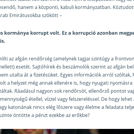
esendő, hanem a központi, kabuli kormányzatban. Köztudott 
Arab Emirátusokba szökött –
és kormánya korrupt volt. Ez a korrupció azonban megpe
is.
mlíti az afgán rendőrség (amelynek tagjai szintúgy a frontvo
ellett) esetét. Sajtóhírek és beszámolók szerint az afgán b
m utalta át a fizetésüket. Egyes információk arról szóltak, 
volt a helyzet még annak ellenére is, hogy nyugati nyomásra 
lizáltak. Ráadásul nagyon sok rendőrsöt, ellenőrző pontot v
 mennyiségű étellel, vízzel vagy felszereléssel. De hogy lehet 
gy katonának nincs elég lőszere vagy élelme a feladata telje
zinte öntötte a pénzt ezekbe az erőkbe?