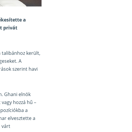
ékesítette a
t privát
 talibánhoz került,
geseket. A
rások szerint havi
m. Ghani elnök
t vagy hozzá hű –
 pozíciókba a
r elvesztette a
 várt