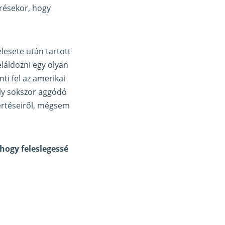
örésekor, hogy
lesete után tartott
eláldozni egy olyan
i fel az amerikai
oly sokszor aggódó
értéseiről, mégsem
hogy feleslegessé