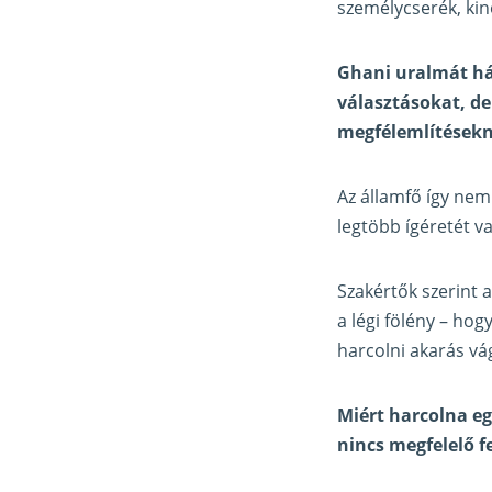
személycserék, ki
Ghani uralmát hát
választásokat, de
megfélemlítések
Az államfő így nem
legtöbb ígéretét v
Szakértők szerint 
a légi fölény – hog
harcolni akarás vá
Miért harcolna eg
nincs megfelelő f