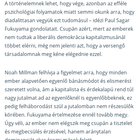
A történelemnek lehet, hogy vége, azonban az efféle
pszichológiai folyamatok miatt semmi okunk arra, hogy
diadalittasan vegyük ezt tudomásul – idézi Paul Sagar
Fukuyama gondolatait. Csupán azért, mert az emberek
nem tudtak a liberális demokrácia kapitalizmusánál
többet elérni, még nem jelenti azt, hogy a versengő
társadalomnak meg kéne elégednie ezzel.
Noah Millman felhívja a figyelmet arra, hogy minden
ember alapvetően egyenlő bánásmódot és elismerést
szeretett volna, ám a kapitalista és érdekalapú rend túl
nagy jutalmat ad az egyenlőknél is egyenlőbbeknek, ez
pedig felháborodást szül a jutalomban nem részesülők
körében. Fukuyama értelmezése ennél tovább megy.
Úgy véli, az ember nem elégszik meg csupán a tisztelet
és megbecsülés érzésével, hanem aránytalan