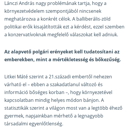
Lánczi András nagy problémának tartja, hogy a
környezetvédelem szempontjából nincsenek
meghatározva a konkrét célok. A balliberális-zöld
politikai erők kisajátították ezt a kérdést, ezzel szemben
a konzervatívoknak megfelelő válaszokat kell adniuk.
Az alapvető polgári erényeket kell tudatosítani az
emberekben, mint a mértékletesség és bőkezűség.
Litkei Máté szerint a 21.századi embertől nehezen
várható el – ebben a szakadatlanul változó és
információ bőséges korban –, hogy környezetével
kapcsolatban mindig helyes módon bánjon. A
statisztikák szerint a világon most van a legtöbb éhező
gyermek, napjainkban mérhető a legnagyobb
társadalmi egyenlőtlenség.