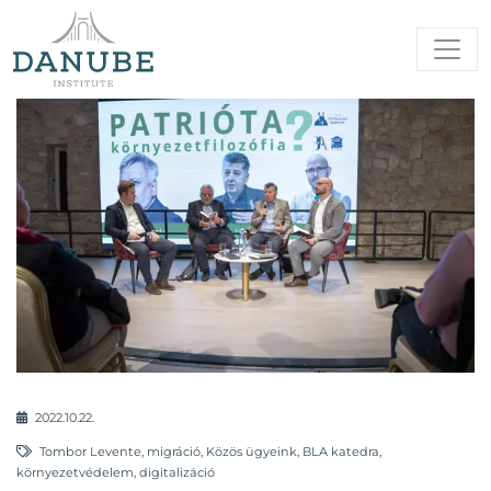
2022.10.22.
Tombor Levente
,
migráció
,
Közös ügyeink
,
BLA katedra
,
környezetvédelem
,
digitalizáció