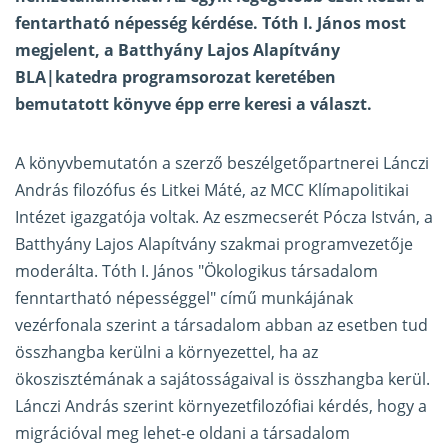
fentartható népesség kérdése. Tóth I. János most
megjelent, a Batthyány Lajos Alapítvány
BLA|katedra programsorozat keretében
bemutatott könyve épp erre keresi a választ.
A könyvbemutatón a szerző beszélgetőpartnerei Lánczi
András filozófus és Litkei Máté, az MCC Klímapolitikai
Intézet igazgatója voltak. Az eszmecserét Pócza István, a
Batthyány Lajos Alapítvány szakmai programvezetője
moderálta. Tóth I. János "Ökologikus társadalom
fenntartható népességgel" című munkájának
vezérfonala szerint a társadalom abban az esetben tud
összhangba kerülni a környezettel, ha az
ökoszisztémának a sajátosságaival is összhangba kerül.
Lánczi András szerint környezetfilozófiai kérdés, hogy a
migrációval meg lehet-e oldani a társadalom