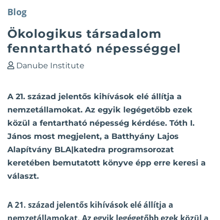
Blog
Ökologikus társadalom
fenntartható népességgel
Danube Institute
A 21. század jelentős kihívások elé állítja a
nemzetállamokat. Az egyik legégetőbb ezek
közül a fentartható népesség kérdése. Tóth I.
János most megjelent, a Batthyány Lajos
Alapítvány BLA|katedra programsorozat
keretében bemutatott könyve épp erre keresi a
választ.
A 21. század jelentős kihívások elé állítja a
nemzetállamokat. Az egyik legégetőbb ezek közül a