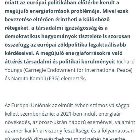
miatt az európai politikában előtérbe került a
megújuló energiaforrások problémája. Mivel ezek
bevezetése eltérően érintheti a különböző
rétegeket, a társadalmi igazságosság és a
demokratikus hagyományok tisztelete is szorosan
összefügg az európai zöldpolitika legaktuálisabb
kérdéseivel. A megújuló energiaforrásokra való
áttérés társadalmi és politikai körülményeit
Richard
Youngs (Carnegie Endowment for International Peace)
és Namita Kambli (E3G) elemezték
.
Az Európai Uniónak az elmúlt évben számos válsággal
kellett szembenéznie: a 2021-ben indult energiaár
növekedés, az orosz-ukrán háború eseményei, valamint
az amerikai-kínai viszony feszültsége és a folyamatosan
súlyosbodó klímavészhelyzet mind nehéz helyzetbe