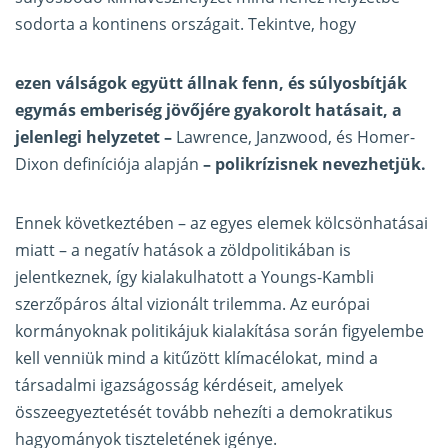
sodorta a kontinens országait. Tekintve, hogy
ezen válságok együtt állnak fenn, és súlyosbítják
egymás emberiség jövőjére gyakorolt hatásait, a
jelenlegi helyzetet –
Lawrence, Janzwood, és Homer-
Dixon definíciója alapján
– polikrízisnek nevezhetjük.
Ennek következtében – az egyes elemek kölcsönhatásai
miatt – a negatív hatások a zöldpolitikában is
jelentkeznek, így kialakulhatott a Youngs-Kambli
szerzőpáros által vizionált trilemma. Az európai
kormányoknak politikájuk kialakítása során figyelembe
kell venniük mind a kitűzött klímacélokat, mind a
társadalmi igazságosság kérdéseit, amelyek
összeegyeztetését tovább nehezíti a demokratikus
hagyományok tiszteletének igénye.