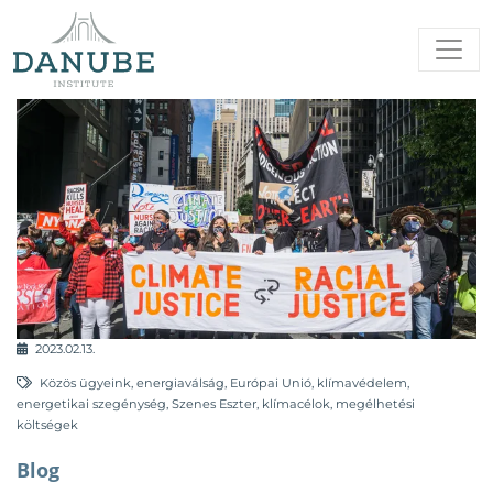
2023.02.13.
Közös ügyeink
,
energiaválság
,
Európai Unió
,
klímavédelem
,
energetikai szegénység
,
Szenes Eszter
,
klímacélok
,
megélhetési
költségek
Blog