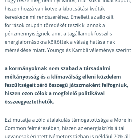
nagy része még nem nyilvános, már sok kritikát kapott,
hiszen hozzá van kötve a kibocsátási kvóták
kereskedelmi rendszeréhez. Emellett az allokált
források csupán töredékét teszik ki annak a
pénzmennyiségnek, amit a tagállamok fosszilis
energiaforrásokra költöttek a válság hatásainak
mérséklése miatt. Youngs és Kambli véleménye szerint
a kormányoknak nem szabad a társadalmi
méltányosság és a klímaválság elleni küzdelem
feszültségeit zéró összegű játszmaként felfogniuk,
hiszen ezen célok a megfelelő politikával
összeegyeztethetők.
Ezt mutatja a zöld átalakulás támogatottsága a More in
Common felmérésében, hiszen az energiakrízis által
ugyancsak érintett Németországban is például 70% áll