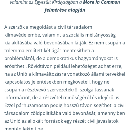
valamint az Egyesült Királyságban a
More in Common
felmérése alapján
A szerzők a megoldást a civil társadalom
klímavédelembe, valamint a szociális méltányosság
kialakításába való bevonásában látják. Ez nem csupán a
trilemma említett két ágát mentesítheti a
problémáktól, de a demokratikus hagyományokat is
erősítheti. Rövidtávon például lehetőséget adhat erre,
ha az Unió a klímaváltozásra vonatkozó állami tervekkel
kapcsolatos jelentésekben megköveteli, hogy ne
csupán a résztvevő szervezetekről szolgáltassanak
információt, de a részvétel minőségéről és idejéről is.
Ezzel párhuzamosan pedig hosszú távon segítheti a civil
társadalom zöldpolitikába való bevonását, amennyiben
az Unió az allokált források egy részét civil javaslatok
mentén fekteti be.