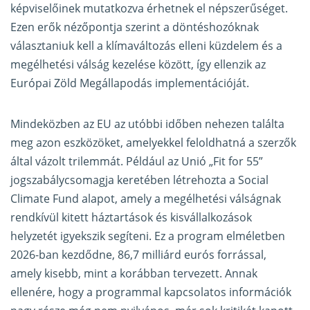
képviselőinek mutatkozva érhetnek el népszerűséget.
Ezen erők nézőpontja szerint a döntéshozóknak
választaniuk kell a klímaváltozás elleni küzdelem és a
megélhetési válság kezelése között, így ellenzik az
Európai Zöld Megállapodás implementációját.
Mindeközben az EU az utóbbi időben nehezen találta
meg azon eszközöket, amelyekkel feloldhatná a szerzők
által vázolt trilemmát. Például az Unió „Fit for 55”
jogszabálycsomagja keretében létrehozta a Social
Climate Fund alapot, amely a megélhetési válságnak
rendkívül kitett háztartások és kisvállalkozások
helyzetét igyekszik segíteni. Ez a program elméletben
2026-ban kezdődne, 86,7 milliárd eurós forrással,
amely kisebb, mint a korábban tervezett. Annak
ellenére, hogy a programmal kapcsolatos információk