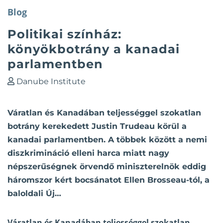
Blog
Politikai színház:
könyökbotrány a kanadai
parlamentben
Danube Institute
Váratlan és Kanadában teljességgel szokatlan
botrány kerekedett Justin Trudeau körül a
kanadai parlamentben. A többek között a nemi
diszkrimináció elleni harca miatt nagy
népszerűségnek örvendő miniszterelnök eddig
háromszor kért bocsánatot Ellen Brosseau-tól, a
baloldali Új…
Váratlan és Kanadában teljességgel szokatlan