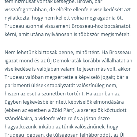
feminizmusát vonták kétségbe. Brown, bár
visszafogottabban, de elítélte ellenfele viselkedését: azt
nyilatkozta, hogy nem kellett volna megragadnia őt.
Trudeau azonnal visszament Brosseau-hoz bocsánatot
kérni, amit utána nyilvánosan is többször megismételt.
Nem lehetünk biztosak benne, mi történt. Ha Brosseau
igazat mond és az Új Demokraták korábbi vállalhatatlan
viselkedése is valójában valami teljesen más volt, akkor
Trudeau valóban megsértette a képviselő jogait; bár a
parlamenti ülések szabályzatát valószínűleg nem,
hiszen az eset a szünetben történt. Ha azonban az
ügyben legkevésbé érintett képviselők elmondására
(ebben az esetben a Zöld Párt), a szereplők köztudott
szándékaira, a videofelvételre és a józan észre
hagyatkozunk, inkább az tűnik valószínűnek, hogy
Trudeau jogosan, de túlságosan felháborodott az Új