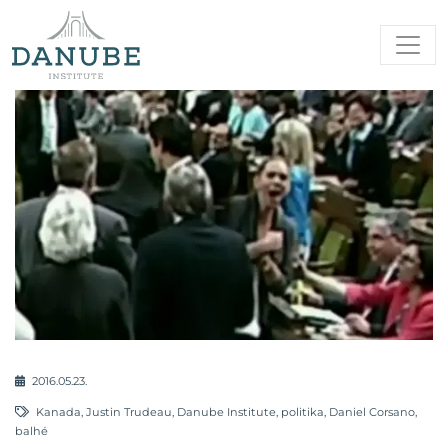
2016.05.23.
Kanada
,
Justin Trudeau
,
Danube Institute
,
politika
,
Daniel Corsano
,
balhé