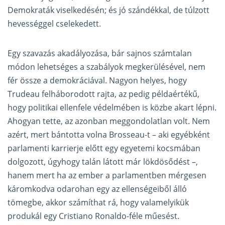
Demokraták viselkedésén; és jó szándékkal, de túlzott
hevességgel cselekedett.
Egy szavazás akadályozása, bár sajnos számtalan
módon lehetséges a szabályok megkerülésével, nem
fér össze a demokráciával. Nagyon helyes, hogy
Trudeau felháborodott rajta, az pedig példaértékű,
hogy politikai ellenfele védelmében is közbe akart lépni.
Ahogyan tette, az azonban meggondolatlan volt. Nem
azért, mert bántotta volna Brosseau-t – aki egyébként
parlamenti karrierje előtt egy egyetemi kocsmában
dolgozott, úgyhogy talán látott már lökdösődést –,
hanem mert ha az ember a parlamentben mérgesen
káromkodva odarohan egy az ellenségeiből álló
tömegbe, akkor számíthat rá, hogy valamelyikük
produkál egy Cristiano Ronaldo-féle műesést.