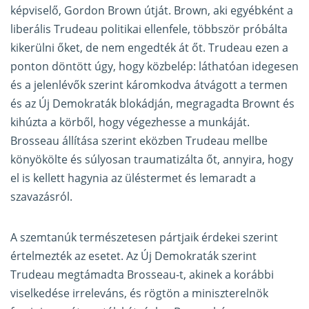
képviselő, Gordon Brown útját. Brown, aki egyébként a
liberális Trudeau politikai ellenfele, többször próbálta
kikerülni őket, de nem engedték át őt. Trudeau ezen a
ponton döntött úgy, hogy közbelép: láthatóan idegesen
és a jelenlévők szerint káromkodva átvágott a termen
és az Új Demokraták blokádján, megragadta Brownt és
kihúzta a körből, hogy végezhesse a munkáját.
Brosseau állítása szerint eközben Trudeau mellbe
könyökölte és súlyosan traumatizálta őt, annyira, hogy
el is kellett hagynia az üléstermet és lemaradt a
szavazásról.
A szemtanúk természetesen pártjaik érdekei szerint
értelmezték az
esetet
. Az Új Demokraták szerint
Trudeau megtámadta Brosseau-t, akinek a korábbi
viselkedése irreleváns, és rögtön a miniszterelnök