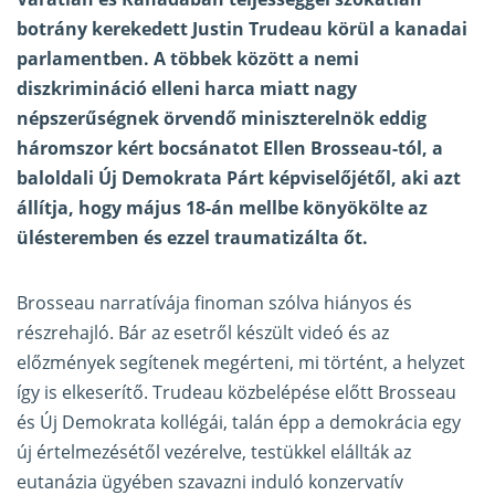
botrány kerekedett Justin Trudeau körül a kanadai
parlamentben. A többek között a nemi
diszkrimináció elleni harca miatt nagy
népszerűségnek örvendő miniszterelnök eddig
háromszor kért bocsánatot Ellen Brosseau-tól, a
baloldali Új Demokrata Párt képviselőjétől, aki azt
állítja, hogy május 18-án mellbe könyökölte az
ülésteremben és ezzel traumatizálta őt.
Brosseau narratívája finoman szólva hiányos és
részrehajló. Bár az esetről készült
videó
és az
előzmények segítenek megérteni, mi történt, a helyzet
így is elkeserítő. Trudeau közbelépése előtt Brosseau
és Új Demokrata kollégái, talán épp a demokrácia egy
új értelmezésétől vezérelve, testükkel elállták az
eutanázia ügyében szavazni induló konzervatív