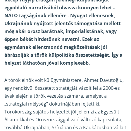
egyoldalú narratívából olvasva könnyen lehet -
NATO tagságának ellenére - Nyugat ellenesnek,
Ukrajnának nyújtott jelentős támogatása mellett
még akár orosz barátnak, imperialistának, vagy
éppen békét hirdetőnek nevezni. Ezek az
egymásnak ellentmondó megközelítések jól
ábrázolják a török külpolitika összetettségét. Így a
helyzet láthatóan jóval komplexebb.
A török elnök volt külügyminisztere, Ahmet Davutoğlu,
egy rendkívül összetett stratégiát vázolt fel a 2000-es
évek elején a török vezetés számára, amelyet a
„stratégiai mélység” doktrínájában fejtett ki.
Törökország sajátos helyzetét jól jellemzi az Egyesült
Államokkal és Oroszországgal való változó kapcsolata,
továbbá Ukrajnában, Szíriában és a Kaukázusban vállalt