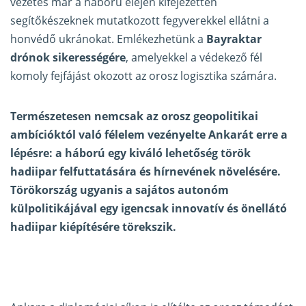
vezetés már a háború elején kifejezetten
segítőkészeknek mutatkozott fegyverekkel ellátni a
honvédő ukránokat. Emlékezhetünk a
Bayraktar
drónok sikerességére
, amelyekkel a védekező fél
komoly fejfájást okozott az orosz logisztika számára.
Természetesen nemcsak az orosz geopolitikai
ambícióktól való félelem vezényelte Ankarát erre a
lépésre: a háború egy kiváló lehetőség török
hadiipar felfuttatására és hírnevének növelésére.
Törökország ugyanis a sajátos autonóm
külpolitikájával egy igencsak innovatív és önellátó
hadiipar kiépítésére törekszik.