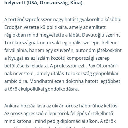
helyezett (USA, Oroszország, Kína).
A történészprofesszor nagy hatást gyakorolt a későbbi
Erdoğan vezette külpolitikára, amely az említett
régiókban mind megvetette a lábát. Davutoğlu szerint
Törökországnak nemcsak regionális szerepet kellene
felvállalnia, hanem egy szuverén, autonóm játékosként
a Nyugat és az Iszlám közötti kompországi szerep
betöltése is feladata. A professzor ezt „Pax Ottomán”-
nak nevezte el, amely utalás Törökország geopolitikai
ambícióira. Mondhatni ezen doktrína hatott legtöbbet
a török külpolitikai gondolkodásra.
Ankara hozzáállása az ukrán-orosz háborúhoz kettős.
Az orosz agresszió elleni török fellépés érzékelhető
mind katonai, mind pedig diplomáciai síkon. A török