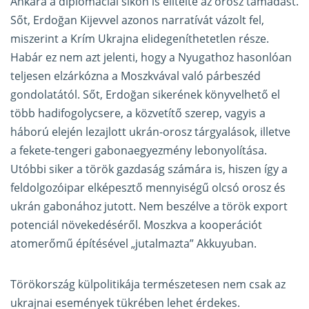
Ankara a diplomáciai síkon is elítélte az orosz támadást.
Sőt, Erdoğan Kijevvel azonos narratívát vázolt fel,
miszerint a Krím Ukrajna elidegeníthetetlen része.
Habár ez nem azt jelenti, hogy a Nyugathoz hasonlóan
teljesen elzárkózna a Moszkvával való párbeszéd
gondolatától. Sőt, Erdoğan sikerének könyvelhető el
több hadifogolycsere, a közvetítő szerep, vagyis a
háború elején lezajlott ukrán-orosz tárgyalások, illetve
a fekete-tengeri gabonaegyezmény lebonyolítása.
Utóbbi siker a török gazdaság számára is, hiszen így a
feldolgozóipar elképesztő mennyiségű olcsó orosz és
ukrán gabonához jutott. Nem beszélve a török export
potenciál növekedéséről. Moszkva a kooperációt
atomerőmű építésével „jutalmazta” Akkuyuban.
Törökország külpolitikája természetesen nem csak az
ukrajnai események tükrében lehet érdekes.