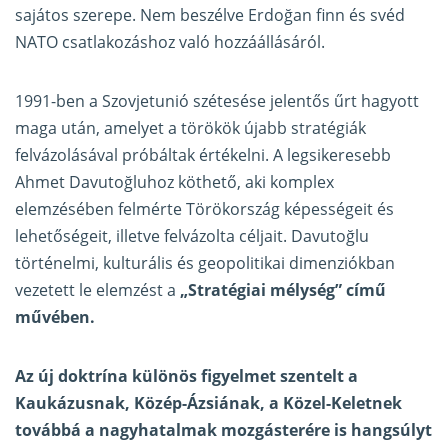
sajátos szerepe. Nem beszélve Erdoğan finn és svéd
NATO csatlakozáshoz való hozzáállásáról.
1991-ben a Szovjetunió szétesése jelentős űrt hagyott
maga után, amelyet a törökök újabb stratégiák
felvázolásával próbáltak értékelni. A legsikeresebb
Ahmet Davutoğluhoz köthető, aki komplex
elemzésében felmérte Törökország képességeit és
lehetőségeit, illetve felvázolta céljait. Davutoğlu
történelmi, kulturális és geopolitikai dimenziókban
vezetett le elemzést a
„Stratégiai mélység” című
művében.
Az új doktrína különös figyelmet szentelt a
Kaukázusnak, Közép-Ázsiának, a Közel-Keletnek
továbbá a nagyhatalmak mozgásterére is hangsúlyt