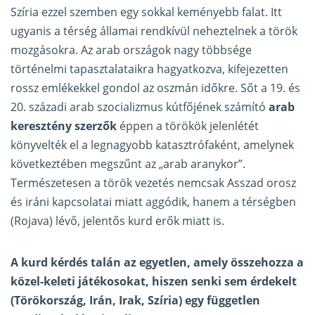
Szíria ezzel szemben egy sokkal keményebb falat. Itt
ugyanis a térség államai rendkívül neheztelnek a török
mozgásokra. Az arab országok nagy többsége
történelmi tapasztalataikra hagyatkozva, kifejezetten
rossz emlékekkel gondol az oszmán időkre. Sőt a 19. és
20. századi arab szocializmus kútfőjének számító
arab
keresztény szerzők
éppen a törökök jelenlétét
könyvelték el a legnagyobb katasztrófaként, amelynek
következtében megszűnt az „arab aranykor”.
Természetesen a török vezetés nemcsak Asszad orosz
és iráni kapcsolatai miatt aggódik, hanem a térségben
(Rojava) lévő, jelentős kurd erők miatt is.
A kurd kérdés talán az egyetlen, amely összehozza a
közel-keleti játékosokat, hiszen senki sem érdekelt
(Törökország, Irán, Irak, Szíria) egy független