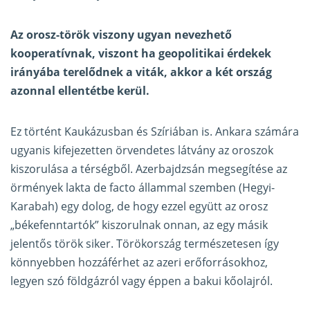
Az orosz-török viszony ugyan nevezhető
kooperatívnak, viszont ha geopolitikai érdekek
irányába terelődnek a viták, akkor a két ország
azonnal ellentétbe kerül.
Ez történt Kaukázusban és Szíriában is. Ankara számára
ugyanis kifejezetten örvendetes látvány az oroszok
kiszorulása a térségből. Azerbajdzsán megsegítése az
örmények lakta de facto állammal szemben (Hegyi-
Karabah) egy dolog, de hogy ezzel együtt az orosz
„békefenntartók” kiszorulnak onnan, az egy másik
jelentős török siker. Törökország természetesen így
könnyebben hozzáférhet az azeri erőforrásokhoz,
legyen szó földgázról vagy éppen a bakui kőolajról.