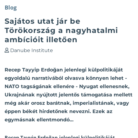
Blog
Sajátos utat jár be
Törökország a nagyhatalmi
ambícióit illetően
Danube Institute
Recep Tayyip Erdoğan jelenlegi külpolitikáját
egyoldalú narratívából olvasva könnyen lehet -
NATO tagságának ellenére - Nyugat ellenesnek,
Ukrajnának nyújtott jelentős támogatása mellett
még akár orosz barátnak, imperialistának, vagy
éppen békét hirdetőnek nevezni. Ezek az
egymásnak ellentmondó…
Recep Tayyip Erdoğan jelenlegi külpolitikáját