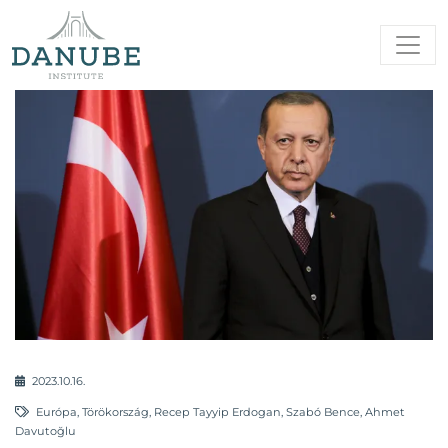
2023.10.16.
Európa
,
Törökország
,
Recep Tayyip Erdogan
,
Szabó Bence
,
Ahmet
Davutoğlu