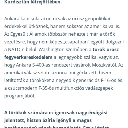
Kurdisztán létrejöttében.
Ankara kapcsolatai nemcsak az orosz geopolitikai
érdekekkel ütköznek, hanem sokszor az amerikaival is.
Az Egyesült Államok többször neheztelt már a török
vezetésre, hogy nem képes „csapatban” együtt dolgozni
a NATO-n belül. Washington szemében a
török-orosz
fegyverkereskedelem
a legnagyobb szálka, vagyis az,
hogy Ankara S-400-as rendszert vásárolt Moszkvától. Az
amerikai válasz szinte azonnal megérkezett, hiszen
letiltották a törököket a negyedik generációs F-16-os és
a csúcsmodern F-35-ös multifunkciós vadászgépek
programjából.
A törökök számára ez igencsak nagy érvágást
jelentett, hiszen Szíria igényli a magas