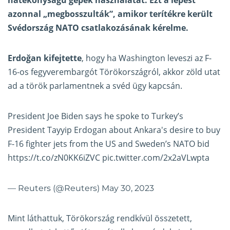
hatékonyságú gépek használatát. Ezt a lépést
azonnal „megbosszulták”, amikor terítékre került
Svédország NATO csatlakozásának kérelme.
Erdoğan kifejtette
, hogy ha Washington leveszi az F-
16-os fegyverembargót Törökországról, akkor zöld utat
ad a török parlamentnek a svéd ügy kapcsán.
President Joe Biden says he spoke to Turkey’s
President Tayyip Erdogan about Ankara's desire to buy
F-16 fighter jets from the US and Sweden’s NATO bid
https://t.co/zN0KK6iZVC
pic.twitter.com/2x2aVLwpta
— Reuters (@Reuters)
May 30, 2023
Mint láthattuk, Törökország rendkívül összetett,