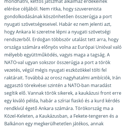
mondhatni, kettős játszmát alkalmaz érdekeinek
elérése céljából. Nem ritka, hogy szuverenista
gondolkodásának köszönhetően összerúgja a port
nyugati szövetségeseivel. Habár ez nem jelenti azt,
hogy Ankara ki szeretne lépni a nyugati szövetségi
rendszerből. Erdoğan többször utalást tett arra, hogy
országa számára előnyös volna az Európai Unióval való
mélyebb együttműködés, vagyis maga a tagság. A
NATO-val ugyan sokszor összerúgja a port a török
vezetés, végül mégis nyugati eszközökkel tölti fel
raktárait. Továbbá az orosz nagyhatalmi ambíciók, Irán
aggasztó törekvései szintén a NATO-ban maradást
segítik elő. Vannak török sikerek, a kaukázusi front erre
egy kiváló példa, habár a szíriai fiaskó és a kurd kérdés
rendkívül égető Ankara számára. Törökország ma a
Közel-Keleten, a Kaukázusban, a Fekete-tengeren és a
Balkánon egy megkerülhetetlen játékos, annak