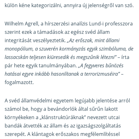
külön kéne kategorizálni, annyira új jelenségről van szó.
Wilhelm Agrell, a hírszerzési analízis Lund-i professzora
szerint ezek a támadások az egész svéd állam
integritását veszélyeztetik.
„Az erőszak, mint állami
monopólium, a szuverén kormányzás egyik szimbóluma, de
lassacskán teljesen kiüresedik és megszűnik létezni”
– írta
pár hete egyik tanulmányában.
„A fegyveres bűnözés
hatásai egyre inkább hasonlítanak a terrorizmuséira”
–
fogalmazott.
A svéd államvédelmi egyetem legújabb jelentése arról
számol be, hogy a bevándorlók által sűrűn lakott
környékeken a „klánstruktúráknak” nevezett utcai
bandák átvették az állam és az igazságszolgáltatás
szerepét. A klántagok erőszakos megfélemlítéssel