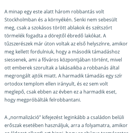
A minap egy este alatt három robbantás volt
Stockholmban és a környékén. Senki nem sebesült
meg, csak a szokásos törött ablakok és szétszórt
törmelék fogadta a dörejtől ébredő lakókat. A
tűzszerészek már úton voltak az első helyszínre, amikor
meg kellett fordulniuk, hogy a második támadáshoz
siessenek, ami a főváros központjában történt, mivel
ott emberek szorultak a lakásaikba a robbanás által
megrongált ajtók miatt. A harmadik támadás egy szír
ortodox templom ellen irányult, és ez sem volt
meglepő, csak ebben az évben ez a harmadik eset,
hogy megpróbálták felrobbantani.
A „normalizáció” kifejezést leginkább a családon belüli
erőszak esetében használjuk, arra a folyamatra, amikor