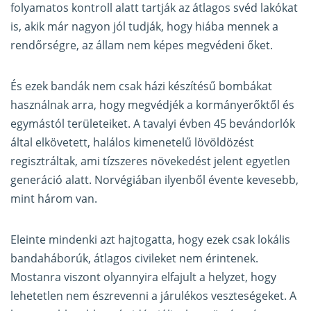
folyamatos kontroll alatt tartják az átlagos svéd lakókat
is, akik már nagyon jól tudják, hogy hiába mennek a
rendőrségre, az állam nem képes megvédeni őket.
És ezek bandák nem csak házi készítésű bombákat
használnak arra, hogy megvédjék a kormányerőktől és
egymástól területeiket. A tavalyi évben 45 bevándorlók
által elkövetett, halálos kimenetelű lövöldözést
regisztráltak, ami tízszeres növekedést jelent egyetlen
generáció alatt. Norvégiában ilyenből évente kevesebb,
mint három van.
Eleinte mindenki azt hajtogatta, hogy ezek csak lokális
bandaháborúk, átlagos civileket nem érintenek.
Mostanra viszont olyannyira elfajult a helyzet, hogy
lehetetlen nem észrevenni a járulékos veszteségeket. A