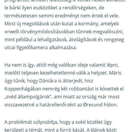
le bárki ilyen eszközöket a rendőrségeken, de
természetesen semmi eredményt nem értek el vele.
Most új megoldások után kutat a kormány, amelyek
orwelli törvénymódosításokban tűnnek megvalósulni,
mint például a lehallgatások, átvilágítások és rengeteg
utcai figyelőkamera alkalmazása.
Ha nem is így, attól még valóban ideje valamit lépni,
mielőtt teljesen kezelhetetlenné válik a helyzet. Máris
úgy tűnik, hogy Dániára is átterjedt, hisz
Koppenhágában nemrég két robbantást is követtek el
„svéd állampolgárok”, ami miatt az ország már most
visszavezetné a határellenőrzést az Øresund hídon.
A problémát súlyosbítja, hogy a svéd közélet úgy
kerülgeti a témát, mint a forró kását. A klánok közti