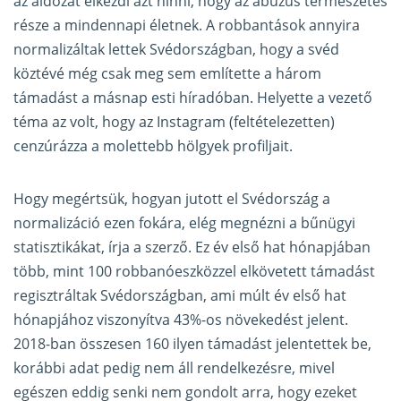
az áldozat elkezdi azt hinni, hogy az abúzus természetes
része a mindennapi életnek. A robbantások annyira
normalizáltak lettek Svédországban, hogy a svéd
köztévé még csak meg sem említette a három
támadást a másnap esti híradóban. Helyette a vezető
téma az volt, hogy az Instagram (feltételezetten)
cenzúrázza a molettebb hölgyek profiljait.
Hogy megértsük, hogyan jutott el Svédország a
normalizáció ezen fokára, elég megnézni a bűnügyi
statisztikákat, írja a szerző. Ez év első hat hónapjában
több, mint 100 robbanóeszközzel elkövetett támadást
regisztráltak Svédországban, ami múlt év első hat
hónapjához viszonyítva 43%-os növekedést jelent.
2018-ban összesen 160 ilyen támadást jelentettek be,
korábbi adat pedig nem áll rendelkezésre, mivel
egészen eddig senki nem gondolt arra, hogy ezeket