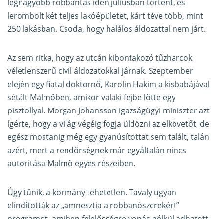
legnagyobb robbantás idén júliusban történt, és
lerombolt két teljes lakóépületet, kárt téve több, mint
250 lakásban. Csoda, hogy halálos áldozattal nem járt.
Az sem ritka, hogy az utcán kibontakozó tűzharcok
véletlenszerű civil áldozatokkal járnak. Szeptember
elején egy fiatal doktornő, Karolin Hakim a kisbabájával
sétált Malmőben, amikor valaki fejbe lőtte egy
pisztollyal. Morgan Johansson igazságügyi miniszter azt
ígérte, hogy a világ végéig fogja üldözni az elkövetőt, de
egész mostanig még egy gyanúsítottat sem talált, talán
azért, mert a rendőrségnek már egyáltalán nincs
autoritása Malmö egyes részeiben.
Úgy tűnik, a kormány tehetetlen. Tavaly ugyan
elindították az „amnesztia a robbanószerekért”
programot, amiben felelősségre vonás nélkül adhatott