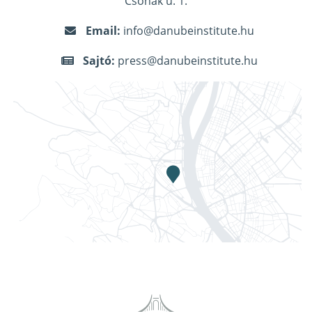
Csónak u. 1.
Email:
info@danubeinstitute.hu
Sajtó:
press@danubeinstitute.hu