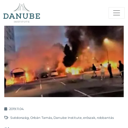
2019.11.04.
Svédország
,
Orbán Tamás
,
Danube Institute
,
erőszak
,
robbantás