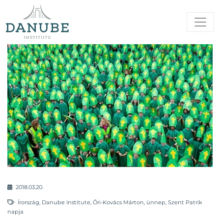
2018.03.20.
Írország
,
Danube Institute
,
Őri-Kovács Márton
,
ünnep
,
Szent Patrik
napja