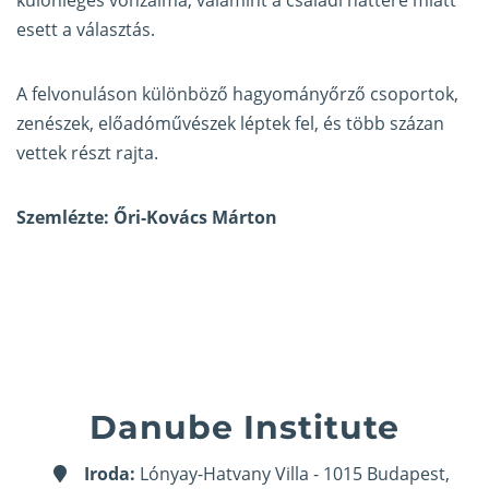
különleges vonzalma, valamint a családi háttere miatt
esett a választás.
A felvonuláson különböző hagyományőrző csoportok,
zenészek, előadóművészek léptek fel, és több százan
vettek részt rajta.
Szemlézte: Őri-Kovács Márton
Danube Institute
Iroda:
Lónyay-Hatvany Villa - 1015 Budapest,