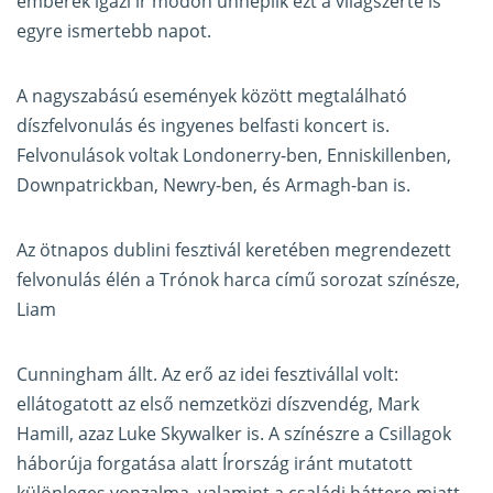
emberek igazi ír módon ünneplik ezt a világszerte is
egyre ismertebb napot.
A nagyszabású események között megtalálható
díszfelvonulás és ingyenes belfasti koncert is.
Felvonulások voltak Londonerry-ben, Enniskillenben,
Downpatrickban, Newry-ben, és Armagh-ban is.
Az ötnapos dublini fesztivál keretében megrendezett
felvonulás élén a Trónok harca című sorozat színésze,
Liam
Cunningham állt. Az erő az idei fesztivállal volt:
ellátogatott az első nemzetközi díszvendég, Mark
Hamill, azaz Luke Skywalker is. A színészre a Csillagok
háborúja forgatása alatt Írország iránt mutatott