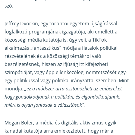
szó.
Jeffrey Dvorkin, egy torontói egyetem újságírással
foglalkozó programjának igazgatója, aki emellett a
közösségi média kutatója is, úgy véli, a TikTok
alkalmazás „fantasztikus” módja a fiatalok politikai
részvételének és a közösségi témákról való
beszélgetésnek, hiszen az ifjúság itt kifejezheti
szimpátiáját, vagy épp ellenkezőleg, nemtetszését egy-
egy politikussal vagy politikai irányzattal szemben. Mint
mondja:
„ez a módszer arra ösztönözheti az embereket,
hogy gondolkodjanak a politikán, és elgondolkodjanak,
miért is olyan fontosak a választások”.
Megan Boler, a média és digitális aktivizmus egyik
kanadai kutatója arra emlékeztetett, hogy már a