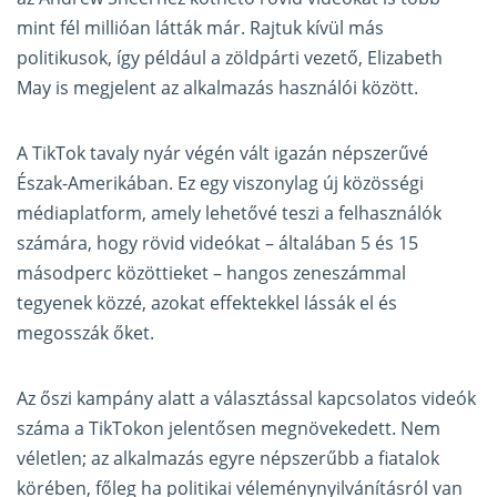
mint fél millióan látták már. Rajtuk kívül más
politikusok, így például a zöldpárti vezető, Elizabeth
May is megjelent az alkalmazás használói között.
A TikTok tavaly nyár végén vált igazán népszerűvé
Észak-Amerikában. Ez egy viszonylag új közösségi
médiaplatform, amely lehetővé teszi a felhasználók
számára, hogy rövid videókat – általában 5 és 15
másodperc közöttieket – hangos zeneszámmal
tegyenek közzé, azokat effektekkel lássák el és
megosszák őket.
Az őszi kampány alatt a választással kapcsolatos videók
száma a TikTokon jelentősen megnövekedett. Nem
véletlen; az alkalmazás egyre népszerűbb a fiatalok
körében, főleg ha politikai véleménynyilvánításról van