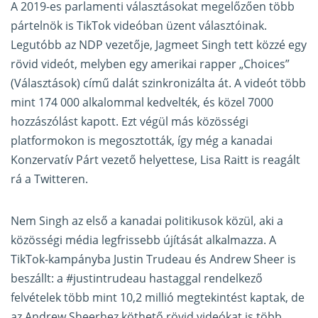
A 2019-es parlamenti választásokat megelőzően több
pártelnök is TikTok videóban üzent választóinak.
Legutóbb az NDP vezetője, Jagmeet Singh tett közzé egy
rövid videót, melyben egy amerikai rapper „Choices”
(Választások) című dalát szinkronizálta át. A videót több
mint 174 000 alkalommal kedvelték, és közel 7000
hozzászólást kapott. Ezt végül más közösségi
platformokon is megosztották, így még a kanadai
Konzervatív Párt vezető helyettese, Lisa Raitt is reagált
rá a Twitteren.
Nem Singh az első a kanadai politikusok közül, aki a
közösségi média legfrissebb újítását alkalmazza. A
TikTok-kampányba Justin Trudeau és Andrew Sheer is
beszállt: a #justintrudeau hastaggal rendelkező
felvételek több mint 10,2 millió megtekintést kaptak, de
az Andrew Sheerhez köthető rövid videókat is több