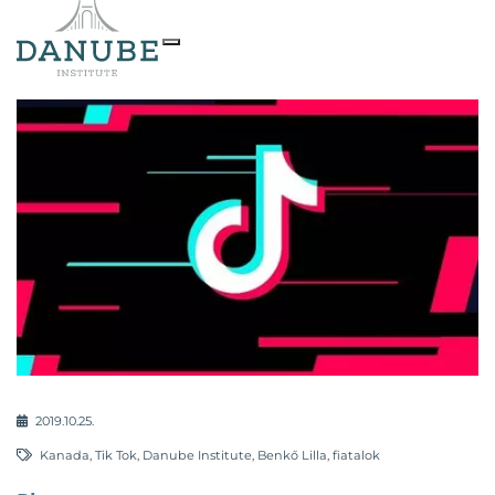
2019.10.25.
Kanada
,
Tik Tok
,
Danube Institute
,
Benkő Lilla
,
fiatalok