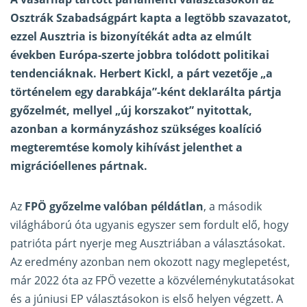
Osztrák Szabadságpárt kapta a legtöbb szavazatot,
ezzel Ausztria is bizonyítékát adta az elmúlt
években Európa-szerte jobbra tolódott politikai
tendenciáknak. Herbert Kickl, a párt vezetője „a
történelem egy darabkája”-ként deklarálta pártja
győzelmét, mellyel „új korszakot” nyitottak,
azonban a kormányzáshoz szükséges koalíció
megteremtése komoly kihívást jelenthet a
migrációellenes pártnak.
Az
FPÖ győzelme valóban példátlan
, a második
világháború óta ugyanis egyszer sem fordult elő, hogy
patrióta párt nyerje meg Ausztriában a választásokat.
Az eredmény azonban nem okozott nagy meglepetést,
már 2022 óta az FPÖ vezette a közvéleménykutatásokat
és a júniusi EP választásokon is első helyen végzett. A