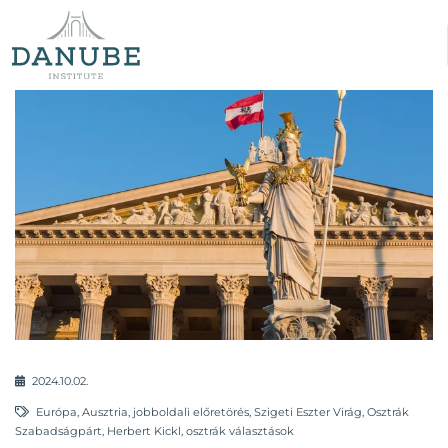
2024.10.02.
Európa
,
Ausztria
,
jobboldali előretörés
,
Szigeti Eszter Virág
,
Osztrák
Szabadságpárt
,
Herbert Kickl
,
osztrák választások