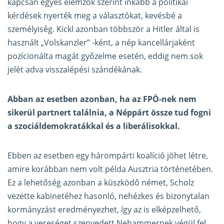
kapcsán egyes elemzők szerint inkább a politikai
kérdések nyerték meg a választókat, kevésbé a
személyiség. Kickl azonban többször a Hitler által is
használt „Volskanzler” -ként, a nép kancellárjaként
pozícionálta magát győzelme esetén, eddig nem sok
jelét adva visszalépési szándékának.
Abban az esetben azonban, ha az FPÖ-nek nem
sikerül partnert találnia, a Néppárt össze tud fogni
a szociáldemokratákkal és a liberálisokkal.
Ebben az esetben egy hárompárti koalíció jöhet létre,
amire korábban nem volt példa Ausztria történetében.
Ez a lehetőség azonban a küszködő német, Scholz
vezette kabinetéhez hasonló, nehézkes és bizonytalan
kormányzást eredményezhet, így az is elképzelhető,
hogy a vereséget szenvedett Nehammernek végül fel