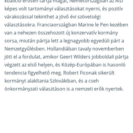
koalíció erősen tartja magát, Németországban az AfD
képes volt tartományi választásokat nyerni, és pozitív
várakozással tekinthet a jövő évi szövetségi
választásokra. Franciaországban Marine le Pen kezében
van a nehezen összehozott új konzervatív kormány
sorsa, miután pártja lett a legnagyobb egyedüli párt a
Nemzetgyűlésben. Hollandiában tavaly novemberben
jött el a fordulat, amikor Geert Wilders jobboldali pártja
végzett az első helyen, és Közép-Európában is hasonló
tendencia figyelhető meg. Robert Ficonak sikerült
kormányt alakítania Szlovákiban, és a cseh
önkormányzati választáson is a nemzeti erők nyertek.