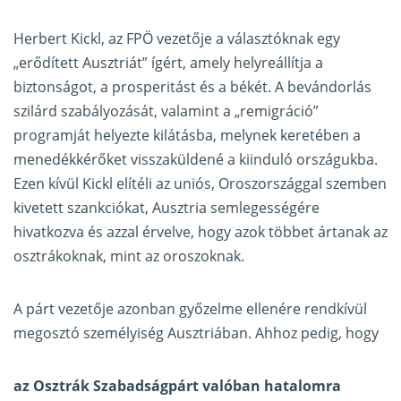
Herbert Kickl, az FPÖ vezetője a választóknak egy
„erődített Ausztriát” ígért, amely helyreállítja a
biztonságot, a prosperitást és a békét. A bevándorlás
szilárd szabályozását, valamint a „remigráció”
programját helyezte kilátásba, melynek keretében a
menedékkérőket visszaküldené a kiinduló országukba.
Ezen kívül Kickl elítéli az uniós, Oroszországgal szemben
kivetett szankciókat, Ausztria semlegességére
hivatkozva és azzal érvelve, hogy azok többet ártanak az
osztrákoknak, mint az oroszoknak.
A párt vezetője azonban győzelme ellenére rendkívül
megosztó személyiség Ausztriában. Ahhoz pedig, hogy
az Osztrák Szabadságpárt valóban hatalomra