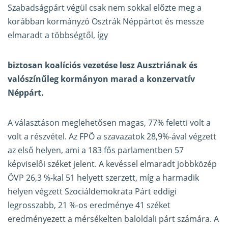
Szabadságpárt végül csak nem sokkal előzte meg a
korábban kormányzó Osztrák Néppártot és messze
elmaradt a többségtől, így
biztosan koalíciós vezetése lesz Ausztriának és
valószínűleg kormányon marad a konzervatív
Néppárt.
A választáson meglehetősen magas, 77% feletti volt a
volt a részvétel. Az FPÖ a szavazatok 28,9%-ával végzett
az első helyen, ami a 183 fős parlamentben 57
képviselői széket jelent. A kevéssel elmaradt jobbközép
ÖVP 26,3 %-kal 51 helyett szerzett, míg a harmadik
helyen végzett Szociáldemokrata Párt eddigi
legrosszabb, 21 %-os eredménye 41 széket
eredményezett a mérsékelten baloldali párt számára. A