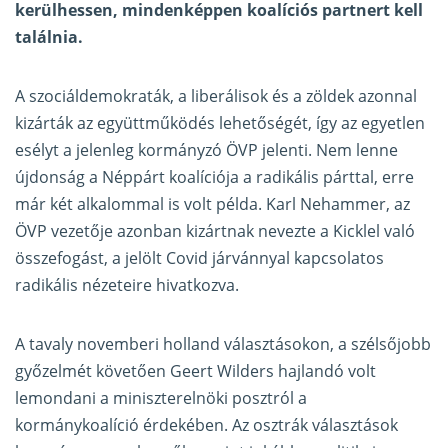
kerülhessen, mindenképpen koalíciós partnert kell
találnia.
A szociáldemokraták, a liberálisok és a zöldek azonnal
kizárták az együttműködés lehetőségét, így az egyetlen
esélyt a jelenleg kormányzó ÖVP jelenti. Nem lenne
újdonság a Néppárt koalíciója a radikális párttal, erre
már két alkalommal is volt példa. Karl Nehammer, az
ÖVP vezetője azonban kizártnak nevezte a Kicklel való
összefogást, a jelölt Covid járvánnyal kapcsolatos
radikális nézeteire hivatkozva.
A tavaly novemberi holland választásokon, a szélsőjobb
győzelmét követően Geert Wilders hajlandó volt
lemondani a miniszterelnöki posztról a
kormánykoalíció érdekében. Az osztrák választások