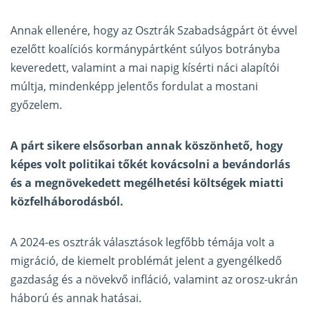
Annak ellenére, hogy az Osztrák Szabadságpárt öt évvel
ezelőtt koalíciós kormánypártként súlyos botrányba
keveredett, valamint a mai napig kísérti náci alapítói
múltja, mindenképp jelentős fordulat a mostani
győzelem.
A párt sikere elsősorban annak köszönhető, hogy
képes volt politikai tőkét kovácsolni a bevándorlás
és a megnövekedett megélhetési költségek miatti
közfelháborodásból.
A 2024-es osztrák választások legfőbb témája volt a
migráció, de kiemelt problémát jelent a gyengélkedő
gazdaság és a növekvő infláció, valamint az orosz-ukrán
háború és annak hatásai.