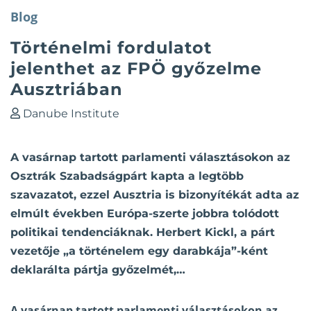
Blog
Történelmi fordulatot
jelenthet az FPÖ győzelme
Ausztriában
Danube Institute
A vasárnap tartott parlamenti választásokon az
Osztrák Szabadságpárt kapta a legtöbb
szavazatot, ezzel Ausztria is bizonyítékát adta az
elmúlt években Európa-szerte jobbra tolódott
politikai tendenciáknak. Herbert Kickl, a párt
vezetője „a történelem egy darabkája”-ként
deklarálta pártja győzelmét,…
A vasárnap tartott parlamenti választásokon az