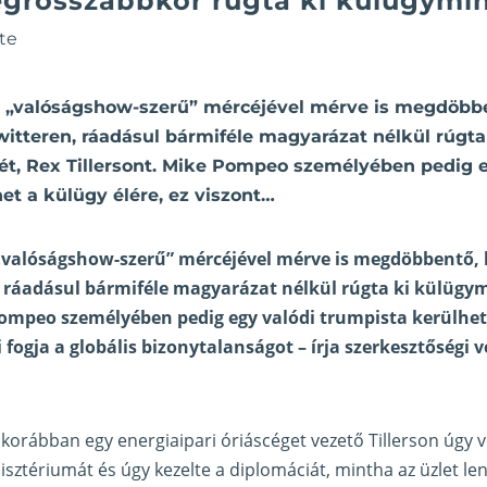
egrosszabbkor rúgta ki külügymin
te
 „valóságshow-szerű” mércéjével mérve is megdöbb
itteren, ráadásul bármiféle magyarázat nélkül rúgta
ét, Rex Tillersont. Mike Pompeo személyében pedig e
et a külügy élére, ez viszont…
„valóságshow-szerű” mércéjével mérve is megdöbbentő,
 ráadásul bármiféle magyarázat nélkül rúgta ki külügym
Pompeo személyében pedig egy valódi trumpista kerülhet 
i fogja a globális bizonytalanságot – írja szerkesztőség
a korábban egy energiaipari óriáscéget vezető Tillerson úgy v
sztériumát és úgy kezelte a diplomáciát, mintha az üzlet le