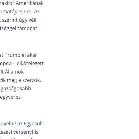
yanakkor Amerikának
lomatája sincs. Az
szerint úgy véli,
nűséggel támogat
et Trump el akar
mpeo – elkötelezett
ült Államok
zik meg a szerzők.
 igazságosabb
 fegyveres
övelné az Egyesült
ezési versenyt is