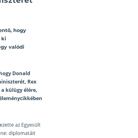
iszterét
entő, hogy
 ki
gy valódi
 hogy Donald
iniszterét, Rex
a külügy élére,
i véleménycikkében
ezette az Egyesült
nne: diplomatáit