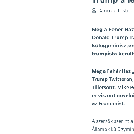
Trump a l
Danube Institu
Még a Fehér Ház
Donald Trump Tw
külügyminiszter
trumpista kerülh
Még a Fehér Ház 
Trump Twitteren,
Tillersont. Mike 
ez viszont növeln
az
Economist
.
A szerzők szerint 
Államok külügymini