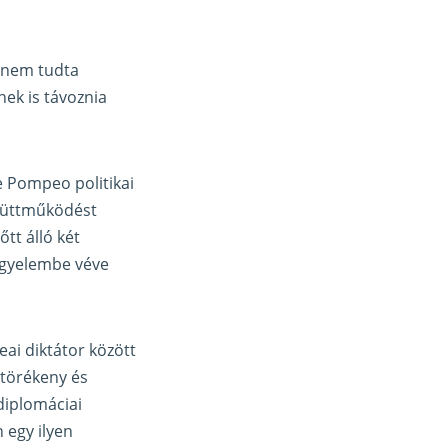
g nem tudta
ek is távoznia
ke Pompeo politikai
gyüttműködést
tt álló két
figyelembe véve
eai diktátor között
 törékeny és
diplomáciai
 egy ilyen