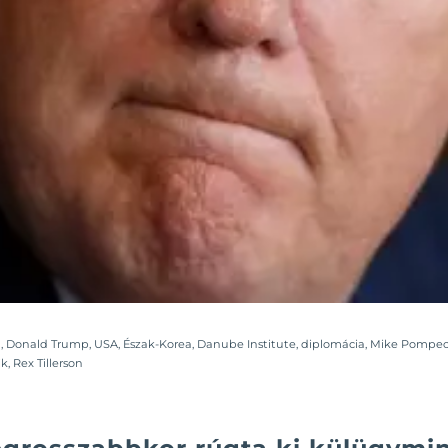
n
,
Donald Trump
,
USA
,
Észak-Korea
,
Danube Institute
,
diplomácia
,
Mike Pompe
ik
,
Rex Tillerson