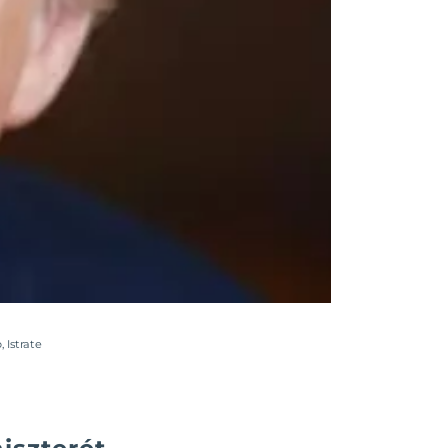
o
,
Istrate