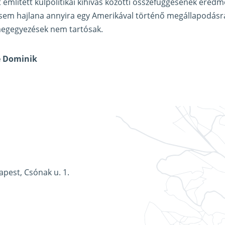
ét említett külpolitikai kihívás közötti összefüggésének ere
em hajlana annyira egy Amerikával történő megállapodásra,
egegyezések nem tartósak.
e Dominik
apest, Csónak u. 1.