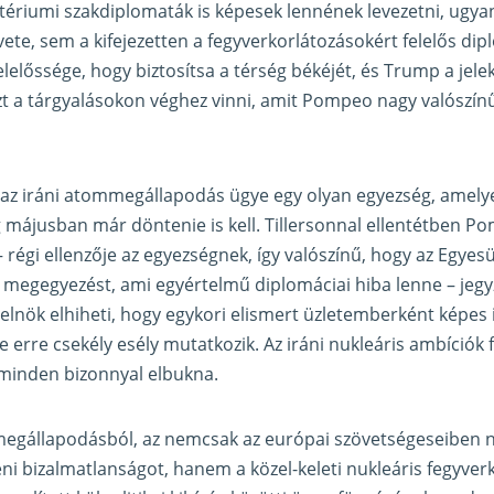
ztériumi szakdiplomaták is képesek lennének levezetni, ug
ete, sem a kifejezetten a fegyverkorlátozásokért felelős dip
lelőssége, hogy biztosítsa a térség békéjét, és Trump a jelek 
zt a tárgyalásokon véghez vinni, amit Pompeo nagy valószí
 az iráni atommegállapodás ügye egy olyan egyezség, amely
ig májusban már döntenie is kell. Tillersonnal ellentétben Po
 régi ellenzője az egyezségnek, így valószínű, hogy az Egyes
 megegyezést, ami egyértelmű diplomáciai hiba lenne – jegy
elnök elhiheti, hogy egykori elismert üzletemberként képes
e erre csekély esély mutatkozik. Az iráni nukleáris ambíciók
 minden bizonnyal elbukna.
megállapodásból, az nemcsak az európai szövetségeseiben n
i bizalmatlanságot, hanem a közel-keleti nukleáris fegyverk