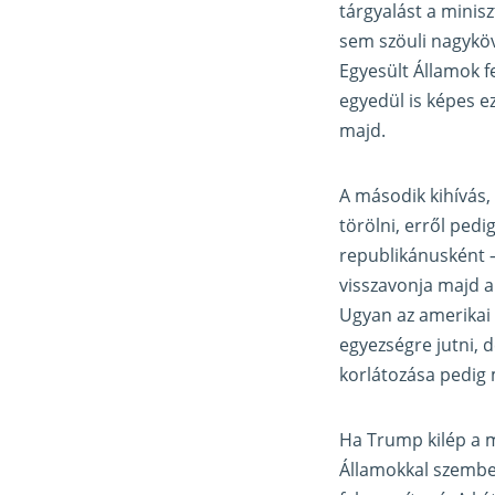
tárgyalást a minis
sem szöuli nagyköv
Egyesült Államok fe
egyedül is képes e
majd.
A második kihívás,
törölni, erről ped
republikánusként –
visszavonja majd a
Ugyan az amerikai 
egyezségre jutni, d
korlátozása pedig
Ha Trump kilép a 
Államokkal szemben