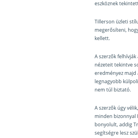
eszköznek tekintet
Tillerson üzleti st
megerősíteni, hogy
kellett.
A szerzők felhívják
nézeteit tekintve 
eredményez majd a k
legnagyobb külpoli
nem túl biztató.
A szerzők úgy vélik
minden bizonnyal É
bonyolult, addig T
segítségre lesz sz