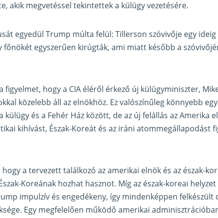
te, akik megvetéssel tekintettek a külügy vezetésére.
ílusát egyedül Trump múlta felül: Tillerson szóvivője egy idei
 főnökét egyszerűen kirúgták, ami miatt később a szóvivőjén
 a figyelmet, hogy a CIA éléről érkező új külügyminiszter, Mi
sokkal közelebb áll az elnökhöz. Ez valószínűleg könnyebb e
ülügy és a Fehér Ház között, de az új felállás az Amerika elő
tikai kihívást, Észak-Koreát és az iráni atommegállapodást 
, hogy a tervezett találkozó az amerikai elnök és az észak-kor
szak-Koreának hozhat hasznot. Míg az észak-koreai helyzet
rump impulzív és engedékeny, így mindenképpen felkészült 
üksége. Egy megfelelően működő amerikai adminisztrációban