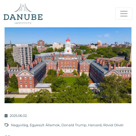
2025.06.02.
Nagyvilág
,
Egyesült Államok
,
Donald Trump
,
Harvard
,
Rövid Olivér