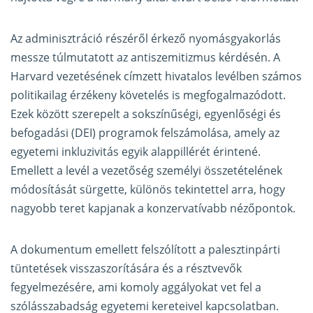
Az adminisztráció részéről érkező nyomásgyakorlás
messze túlmutatott az antiszemitizmus kérdésén. A
Harvard vezetésének címzett hivatalos levélben számos
politikailag érzékeny követelés is megfogalmazódott.
Ezek között szerepelt a sokszínűségi, egyenlőségi és
befogadási (DEI) programok felszámolása, amely az
egyetemi inkluzivitás egyik alappillérét érintené.
Emellett a levél a vezetőség személyi összetételének
módosítását sürgette, különös tekintettel arra, hogy
nagyobb teret kapjanak a konzervatívabb nézőpontok.
A dokumentum emellett felszólított a palesztinpárti
tüntetések visszaszorítására és a résztvevők
fegyelmezésére, ami komoly aggályokat vet fel a
szólásszabadság egyetemi kereteivel kapcsolatban.