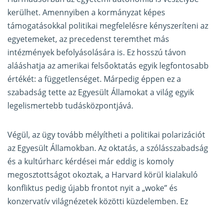
kerülhet. Amennyiben a kormányzat képes
támogatásokkal politikai megfelelésre kényszeríteni az
egyetemeket, az precedenst teremthet más
intézmények befolyásolására is. Ez hosszú távon
alááshatja az amerikai felsőoktatás egyik legfontosabb
értékét: a függetlenséget. Márpedig éppen ez a
szabadság tette az Egyesült Államokat a világ egyik
legelismertebb tudásközpontjává.
Végül, az ügy tovább mélyítheti a politikai polarizációt
az Egyesült Államokban. Az oktatás, a szólásszabadság
és a kultúrharc kérdései már eddig is komoly
megosztottságot okoztak, a Harvard körül kialakuló
konfliktus pedig újabb frontot nyit a „woke” és
konzervatív világnézetek közötti küzdelemben. Ez