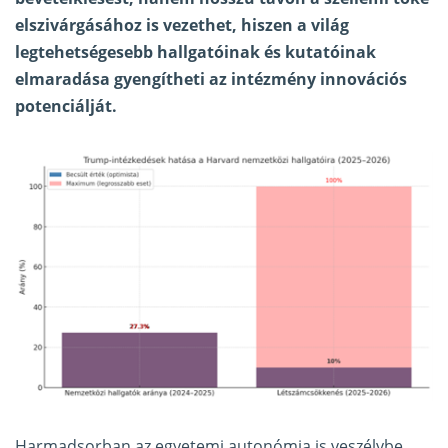
elszivárgásához is vezethet, hiszen a világ
legtehetségesebb hallgatóinak és kutatóinak
elmaradása gyengítheti az intézmény innovációs
potenciálját.
Harmadsorban az egyetemi autonómia is veszélybe