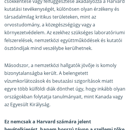
csökkentése vagy felfüggesztése akadályozza a Harvard
kutatási tevékenységét, különösen olyan érzékeny és
társadalmilag kritikus területeken, mint az
orvostudomány, a közegészségügy vagy a
környezetvédelem. Az ezekhez szükséges laboratóriumi
felszerelések, nemzetközi együttműködések és kutatói
ösztöndíjak mind veszélybe kerülhetnek.
Másodszor, a nemzetközi hallgatók jövője is komoly
bizonytalanságba került. A belengetett
vízumkorlátozások és beutazási szigorítások miatt
egyre több külföldi diák dönthet úgy, hogy inkább olyan
országokban folytatja tanulmányait, mint Kanada vagy
az Egyesült Királyság.
Ez nemcsak a Harvard számára jelent
bevételkiesést, hanem hosszú távon a szellemi tőke