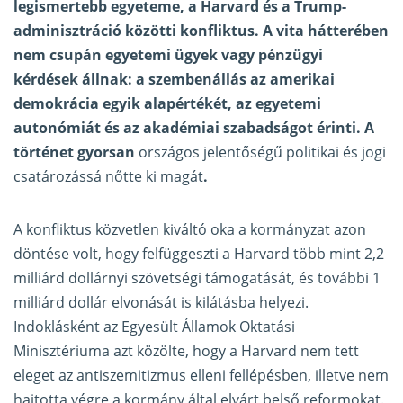
legismertebb egyeteme, a Harvard és a Trump-
adminisztráció közötti konfliktus. A vita hátterében
nem csupán egyetemi ügyek vagy pénzügyi
kérdések állnak: a szembenállás az amerikai
demokrácia egyik alapértékét, az egyetemi
autonómiát és az akadémiai szabadságot érinti. A
történet gyorsan
országos jelentőségű politikai és jogi
csatározássá nőtte ki magát
.
A konfliktus közvetlen kiváltó oka a kormányzat azon
döntése volt, hogy felfüggeszti a Harvard több mint 2,2
milliárd dollárnyi szövetségi támogatását, és további 1
milliárd dollár elvonását is kilátásba helyezi.
Indoklásként az Egyesült Államok Oktatási
Minisztériuma azt közölte, hogy a Harvard nem tett
eleget az antiszemitizmus elleni fellépésben, illetve nem
hajtotta végre a kormány által elvárt belső reformokat.