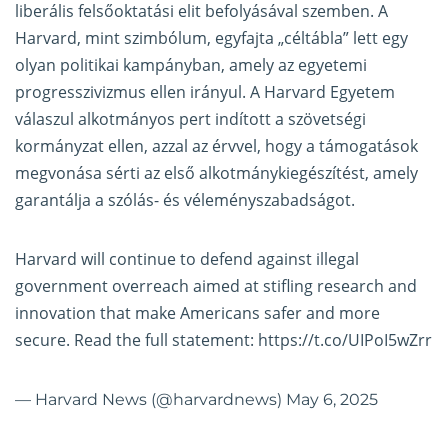
liberális felsőoktatási elit befolyásával szemben. A
Harvard, mint szimbólum, egyfajta „céltábla” lett egy
olyan politikai kampányban, amely az egyetemi
progresszivizmus ellen irányul. A Harvard Egyetem
válaszul alkotmányos pert indított a szövetségi
kormányzat ellen, azzal az érvvel, hogy a támogatások
megvonása sérti az első alkotmánykiegészítést, amely
garantálja a szólás- és véleményszabadságot.
Harvard will continue to defend against illegal
government overreach aimed at stifling research and
innovation that make Americans safer and more
secure. Read the full statement:
https://t.co/UIPoI5wZrr
— Harvard News (@harvardnews)
May 6, 2025