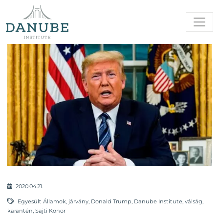
2020.04.21.
Egyesült Államok
,
járvány
,
Donald Trump
,
Danube Institute
,
válság
,
karantén
,
Sajti Konor