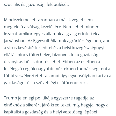
szociális és gazdasági felépülését.
Mindezek mellett azonban a másik véglet sem
megfelelő a válság kezelésére. Nem lehet mindent
lezárni, amikor egyes államok alig-alig érintettek a
járványban. Az Egyesült Államok agrártérségeiben, ahol
a vírus kevésbé terjedt el és a helyi közegészségügyi
ellátás nincs túlterhelve, bizonyos fokú gazdasági
újranyitás bölcs döntés lehet. Ebben az esetben a
fellélegző régiók nagyobb mértékben tudnák segíteni a
többi veszélyeztetett államot, így egyensúlyban tartva a
gazdaságot és a szövetségi ellátórendszert.
Trump jelenlegi politikája egyszerre ragadja az
elnökhöz a sikerért járó krediteket, míg hagyja, hogy a
kapitalista gazdaság és a helyi vezetőség lépései