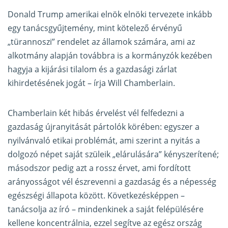
Donald Trump amerikai elnök elnöki tervezete inkább
egy tanácsgyűjtemény, mint kötelező érvényű
„türannoszi” rendelet az államok számára, ami az
alkotmány alapján továbbra is a kormányzók kezében
hagyja a kijárási tilalom és a gazdasági zárlat
kihirdetésének jogát – írja Will Chamberlain.
Chamberlain két hibás érvelést vél felfedezni a
gazdaság újranyitását pártolók körében: egyszer a
nyilvánvaló etikai problémát, ami szerint a nyitás a
dolgozó népet saját szüleik „elárulására”
kényszerítené
;
másodszor pedig azt a rossz érvet, ami fordított
arányosságot vél észrevenni a gazdaság és a népesség
egészségi állapota
között
. Következésképpen –
tanácsolja az író – mindenkinek a saját felépülésére
kellene koncentrálnia, ezzel segítve az egész ország